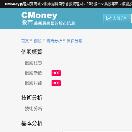
CMoney
理財寶商城
股市爆料同學會
投資理財
即時股市
美股專區
模擬
大盤分析
首頁
個股
籌碼分析
集保分布
個股概覽
個股概覽
個股新聞
HOT
個股討論
HOT
技術分析
技術分析
基本分析