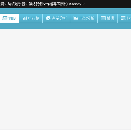
投資
跨領域學習
聯絡我們
作者專區
關於CMoney
個股
排行榜
產業分析
市況分析
權證
期