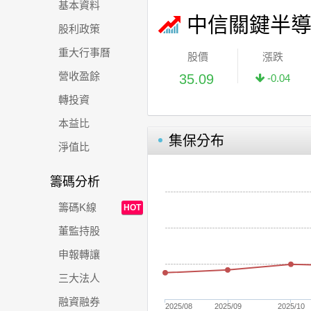
基本資料
中信關鍵半
股利政策
重大行事曆
股價
漲跌
營收盈餘
35.09
-0.04
轉投資
本益比
集保分布
淨值比
籌碼分析
籌碼K線
HOT
董監持股
申報轉讓
三大法人
融資融券
2025/08
2025/09
2025/10