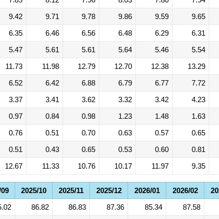
9.42
9.71
9.78
9.86
9.59
9.65
6.35
6.46
6.56
6.48
6.29
6.31
5.47
5.61
5.61
5.64
5.46
5.54
11.73
11.98
12.79
12.70
12.38
13.29
6.52
6.42
6.88
6.79
6.77
7.72
3.37
3.41
3.62
3.32
3.42
4.23
0.97
0.84
0.98
1.23
1.48
1.63
0.76
0.51
0.70
0.63
0.57
0.65
0.51
0.43
0.65
0.53
0.60
0.81
12.67
11.33
10.76
10.17
11.97
9.35
/09
2025/10
2025/11
2025/12
2026/01
2026/02
20
5.02
86.82
86.83
87.36
85.34
87.58