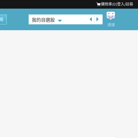
購物車(
0
)
登入/註冊
權
我的自選股
建議