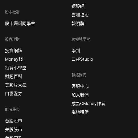
選股網
股市社群
雲端控股
股市爆料同學會
報明牌
投資理財
跨領域學習
投資網誌
學到
Money錢
口袋Studio
投資小學堂
聯絡我們
財經百科
美股放大鏡
客服中心
口袋證券
加入我們
成為CMoney作者
即時股市
場地租借
台股股市
美股股市
台股ETF