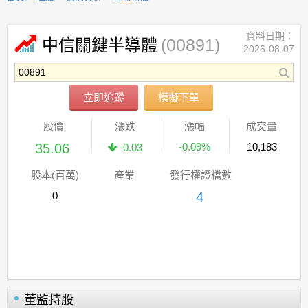
資料日期：
(00891)
中信關鍵半導體
2026-08-07
立即追蹤
模擬下單
股價
漲跌
漲幅
成交量
35.06
-0.09%
10,183
-0.03
股本(百萬)
產業
發行權證檔數
0
4
董監持股