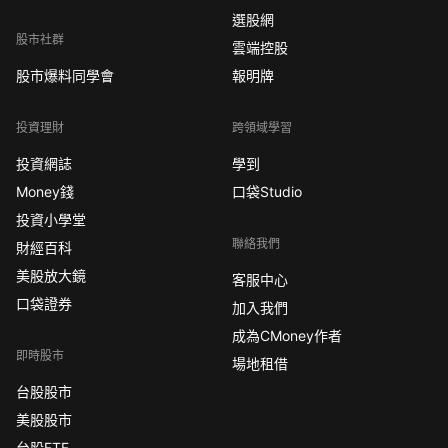
選股網
股市社群
雲端控股
股市爆料同學會
報明牌
投資理財
跨領域學習
投資網誌
學到
Money錢
口袋Studio
投資小學堂
聯絡我們
財經百科
美股放大鏡
客服中心
口袋證券
加入我們
成為CMoney作者
即時股市
場地租借
台股股市
美股股市
台股ETF