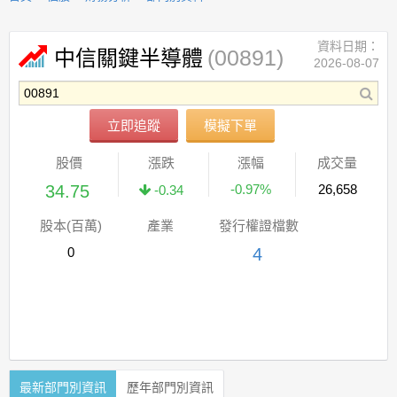
資料日期：
(00891)
中信關鍵半導體
2026-08-07
立即追蹤
模擬下單
股價
漲跌
漲幅
成交量
34.75
-0.97%
26,658
-0.34
股本(百萬)
產業
發行權證檔數
0
4
最新部門別資訊
歷年部門別資訊