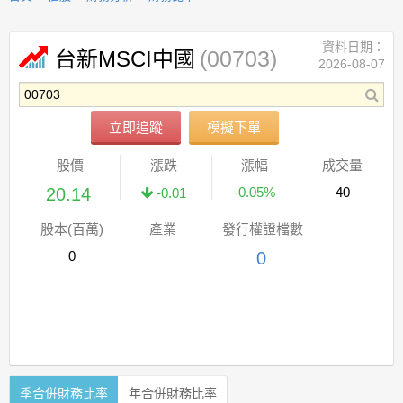
資料日期：
(00703)
台新MSCI中國
2026-08-07
立即追蹤
模擬下單
股價
漲跌
漲幅
成交量
20.14
-0.05%
40
-0.01
股本(百萬)
產業
發行權證檔數
0
0
季合併財務比率
年合併財務比率