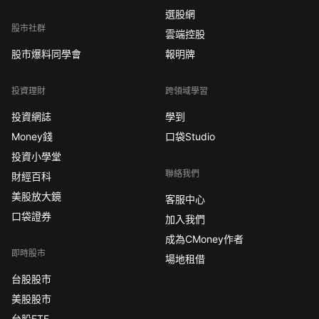
選股網
股市社群
雲端控股
股市爆料同學會
報明牌
投資理財
跨領域學習
投資網誌
學到
Money錢
口袋Studio
投資小學堂
聯絡我們
財經百科
美股放大鏡
客服中心
口袋證券
加入我們
成為CMoney作者
即時股市
場地租借
台股股市
美股股市
台股ETF