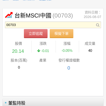
資料日期：
(00703)
台新MSCI中國
2026-08-07
立即追蹤
模擬下單
股價
漲跌
漲幅
成交量
20.14
-0.05%
40
-0.01
股本(百萬)
產業
發行權證檔數
0
0
董監持股