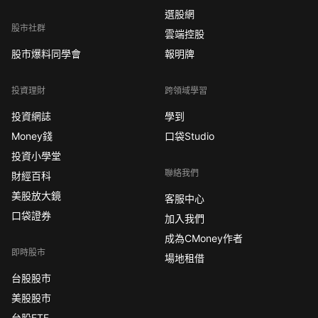
選股網
股市社群
雲端控股
股市爆料同學會
報明牌
投資理財
跨領域學習
投資網誌
學到
Money錢
口袋Studio
投資小學堂
聯絡我們
財經百科
美股放大鏡
客服中心
口袋證券
加入我們
成為CMoney作者
即時股市
場地租借
台股股市
美股股市
台股ETF