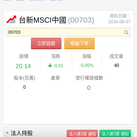
資料日期：
(00703)
台新MSCI中國
2026-08-07
立即追蹤
模擬下單
股價
漲跌
漲幅
成交量
20.14
-0.05%
40
-0.01
股本(百萬)
產業
發行權證檔數
0
0
法人持股