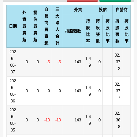
自
三
外資
投信
自營商
外
投
營
大
資
信
持
持
持
持
持
商
法
日期
買
買
股
股
股
股
股
買
人
持股張數
賣
賣
比
張
比
張
比
賣
合
超
超
率
數
率
數
率
超
計
202
32,
6-
1.4
0
0
-6
-6
143
0
37
08-
9
2
07
202
32,
6-
1.4
0
0
9
9
143
0
37
08-
9
7
06
202
32,
6-
1.4
0
0
-10
-10
143
0
36
08-
9
8
05