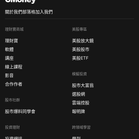
關於我們
部落格
加入我們
理財寶商城
美股專區
理財寶
美股放大鏡
軟體
美股股市
講座
美股ETF
線上課程
模擬投資
影音
合作作者
股市大富翁
選股網
股市社群
雲端控股
股市爆料同學會
報明牌
投資理財
跨領域學習
投資網誌
學到