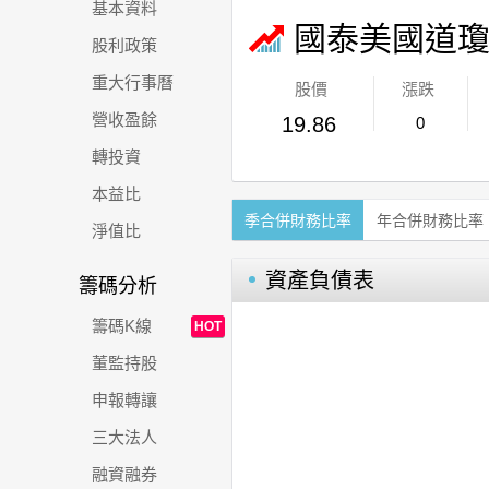
基本資料
國泰美國道瓊
股利政策
重大行事曆
股價
漲跌
營收盈餘
19.86
0
轉投資
本益比
季合併財務比率
年合併財務比率
淨值比
資產負債表
籌碼分析
籌碼K線
HOT
董監持股
申報轉讓
三大法人
融資融券