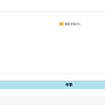
每股淨值(元)
年季