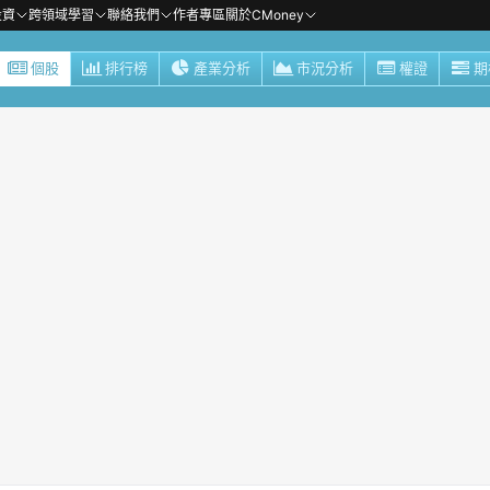
投資
跨領域學習
聯絡我們
作者專區
關於CMoney
個股
排行榜
產業分析
市況分析
權證
期