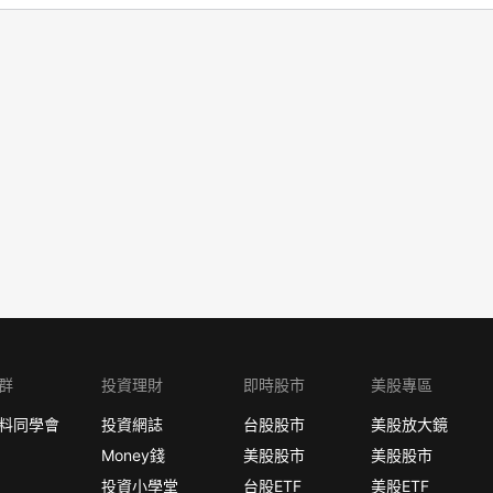
群
投資理財
即時股市
美股專區
料同學會
投資網誌
台股股市
美股放大鏡
Money錢
美股股市
美股股市
投資小學堂
台股ETF
美股ETF