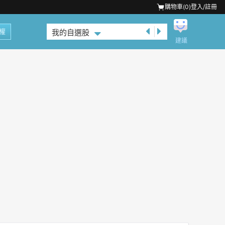
購物車(
0
)
登入/註冊
權
我的自選股
建議