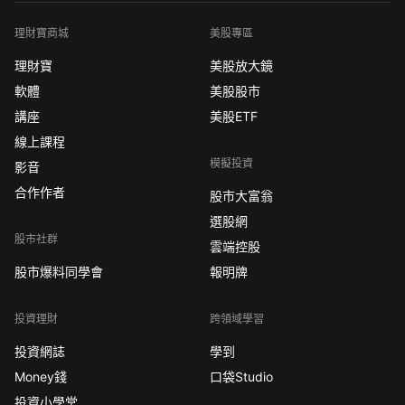
理財寶商城
美股專區
理財寶
美股放大鏡
軟體
美股股市
講座
美股ETF
線上課程
模擬投資
影音
合作作者
股市大富翁
選股網
股市社群
雲端控股
股市爆料同學會
報明牌
投資理財
跨領域學習
投資網誌
學到
Money錢
口袋Studio
投資小學堂