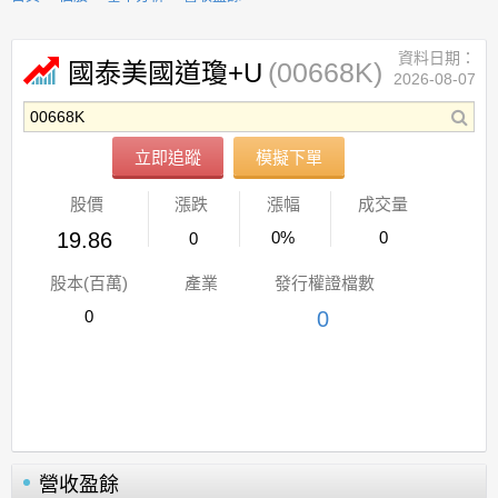
資料日期：
(00668K)
國泰美國道瓊+U
2026-08-07
立即追蹤
模擬下單
股價
漲跌
漲幅
成交量
19.86
0%
0
0
股本(百萬)
產業
發行權證檔數
0
0
營收盈餘