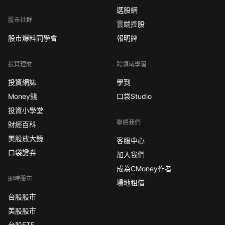
選股網
股市社群
雲端控股
股市爆料同學會
報明牌
投資理財
跨領域學習
投資網誌
學到
Money錢
口袋Studio
投資小學堂
聯絡我們
財經百科
美股放大鏡
客服中心
口袋證券
加入我們
成為CMoney作者
即時股市
場地租借
台股股市
美股股市
台股ETF