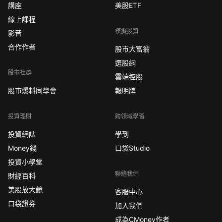
講座
美股ETF
線上課程
模擬投資
影音
合作作者
股市大富翁
選股網
股市社群
雲端控股
股市爆料同學會
報明牌
投資理財
跨領域學習
投資網誌
學到
Money錢
口袋Studio
投資小學堂
聯絡我們
財經百科
美股放大鏡
客服中心
口袋證券
加入我們
成為CMoney作者