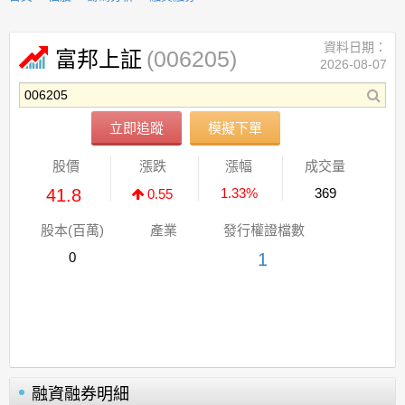
資料日期：
(006205)
富邦上証
2026-08-07
立即追蹤
模擬下單
股價
漲跌
漲幅
成交量
41.8
1.33%
369
0.55
股本(百萬)
產業
發行權證檔數
0
1
融資融券明細