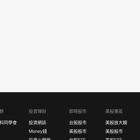
群
投資理財
即時股市
美股專區
料同學會
投資網誌
台股股市
美股放大鏡
Money錢
美股股市
美股股市
投資小學堂
台股ETF
美股ETF