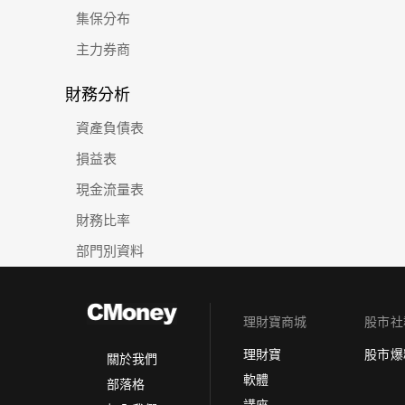
集保分布
主力券商
財務分析
資產負債表
損益表
現金流量表
財務比率
部門別資料
理財寶商城
股市社
理財寶
股市爆
關於我們
軟體
部落格
講座