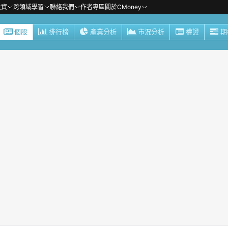
投資
跨領域學習
聯絡我們
作者專區
關於CMoney
個股
排行榜
產業分析
市況分析
權證
期