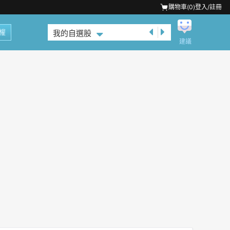
購物車(
0
)
登入/註冊
權
我的自選股
建議