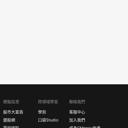
模擬投資
跨領域學習
聯絡我們
股市大富翁
學到
客服中心
選股網
口袋Studio
加入我們
雲端控股
成為CMoney作者