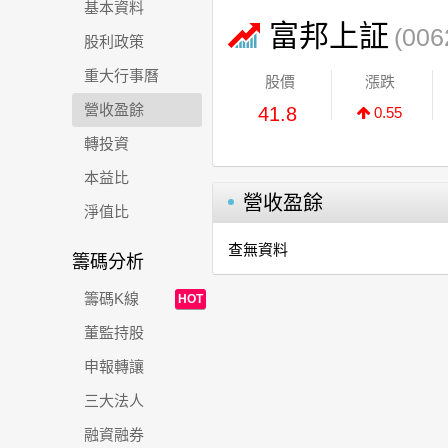
基本資料
富邦上証
(006
股利政策
重大行事曆
股價
漲跌
營收盈餘
41.8
0.55
轉投資
本益比
營收盈餘
淨值比
查無資料
籌碼分析
籌碼K線
HOT
董監持股
申報轉讓
三大法人
融資融券