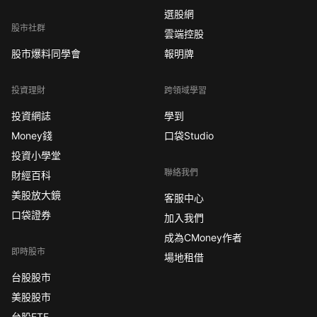
選股網
股市社群
雲端控股
股市爆料同學會
報明牌
投資理財
跨領域學習
投資網誌
學到
Money錢
口袋Studio
投資小學堂
聯絡我們
財經百科
美股放大鏡
客服中心
口袋證券
加入我們
成為CMoney作者
即時股市
場地租借
台股股市
美股股市
台股ETF