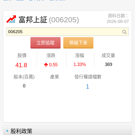
資料日期：
(006205)
富邦上証
2026-08-07
立即追蹤
模擬下單
股價
漲跌
漲幅
成交量
41.8
1.33%
369
0.55
股本(百萬)
產業
發行權證檔數
0
1
股利政策