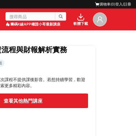
購物車(
0
)
登入/註冊
軟體下載
籌碼K線APP
權證小哥最新講座
資流程與財報解析實務
面
本次課程不提供課後影音。若想持續學習，歡迎
探索更多精彩內容。
查看其他熱門講座