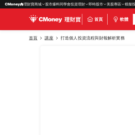
CMoney
理財寶商城
股市爆料同學會
投資理財
即時股市
美股專區
模擬
首頁
軟體
首頁
講座
打造個人投資流程與財報解析實務