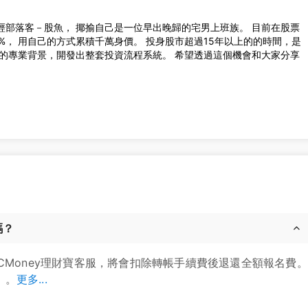
經部落客－股魚， 揶揄自己是一位早出晚歸的宅男上班族。 目前在股票
%， 用自己的方式累積千萬身價。 投身股市超過15年以上的的時間，是
身的專業背景，開發出整套投資流程系統。 希望透過這個機會和大家分享
嗎？
CMoney理財寶客服，將會扣除轉帳手續費後退還全額報名費。
」。
更多...