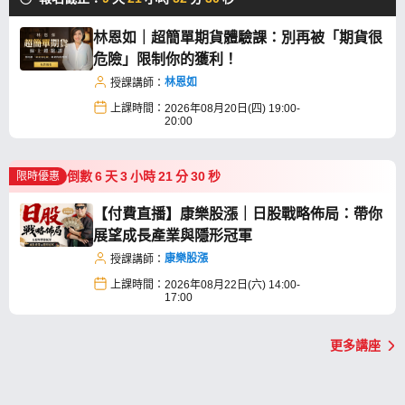
林恩如｜超簡單期貨體驗課：別再被「期貨很
危險」限制你的獲利！
林恩如
授課講師：
上課時間：
2026年08月20日(四) 19:00-
20:00
倒數
6
天
3
小時
21
分
29
秒
限時優惠
【付費直播】康樂股漲｜日股戰略佈局：帶你
展望成長產業與隱形冠軍
康樂股漲
授課講師：
上課時間：
2026年08月22日(六) 14:00-
17:00
更多講座