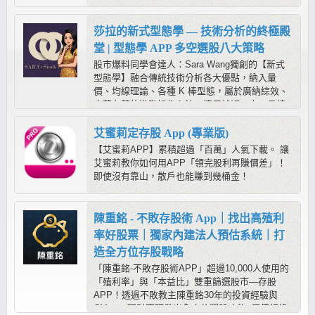
位、主力收購表、玩家大戶大蒐秘)，獨家主力流
水牆，幫助您一眼看出主力盤中多空方向！(本商
品不含PC軟體)
莎拉的新式型態學 — 技術分析的終極殿
堂 | 型態學 APP 多空選股八大策略
股市爆料同學會達人：Sara Wang獨創的【新式
型態學】融合傳統技術分析各大優點，納入量
價、均線理論、各種 K 棒型態，屬於廣納綜效、
去蕪存菁的進階操作心法，適用於短、中、長線
操作，是在股市中求穩定獲利的最佳方程式；而
【莎拉的型態學教室APP】提供多空六大策略，
艾蜜莉定存股 App (專業版)
搭配《心動指標》輔助判斷，進可攻、退可守，
【艾蜜莉APP】累積超過「百萬」人氣下載。 讓
靠程式幫忙抓出標的後，只需要用型態學快速判
艾蜜莉教你如何用APP「領完股利再賺價差」！
別，就容易抓到起漲起跌！
即使沒有靠山，散戶也能賺到幾桶金！
陳重銘 - 不敗存股術 App｜找出高殖利
率好股票｜獨家內建法人預估系統｜打
造全方位存股戰略
「陳重銘-不敗存股術APP」超過10,000人使用的
「殖利率」與「本益比」雙重篩選股市—存股
APP！透過不敗教主陳重銘30年的投資經驗與
CMoney理財寶研發出全方位選股功能x價值紅綠