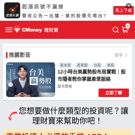
起漲訊號不漏接
馬上下載
營收公告一出爐，誰的股價先噴出?
0
推薦影音
更多
基本面
產業面
台股
美股
12小時台美贏勢股布局實戰｜股
市隱者教你掌握產業脈絡
股市隱者
立即了解
共 16 個章節
您想要做什麼類型的投資呢？讓
理財寶來幫助你吧！