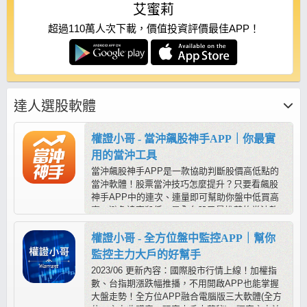
艾蜜莉
超過110萬人次下載，價值投資評價最佳APP！
達人選股軟體
權證小哥 - 當沖飆股神手APP｜你最實
用的當沖工具
當沖飆股神手APP是一款協助判斷股價高低點的
當沖軟體！股票當沖技巧怎麼提升？只要看飆股
神手APP中的連次、連量即可幫助你盤中低買高
賣，避免追高殺低，是全台股民最推薦的當沖軟
體！
權證小哥 - 全方位盤中監控APP｜幫你
監控主力大戶的好幫手
2023/06 更新內容：國際股市行情上線！加權指
數、台指期漲跌幅推播，不用開啟APP也能掌握
大盤走勢！全方位APP融合電腦版三大軟體(全方