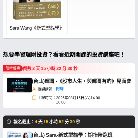
Sara Wang《新式型態學》
想要學習理財投資？看看近期開課的投資講座吧！
倒數
2
天
15
小時
22
分
29
秒
限時優惠
(台北)輝哥 -《股市人生・與輝哥有約》見面會
阿輝
授課講師：
上課時間：
2026年08月15日(六)14:00-
16:00
報名截止：
4
天
15
小時
52
分
29
秒
(台北) Sara-新式型態學：期指陪跑班