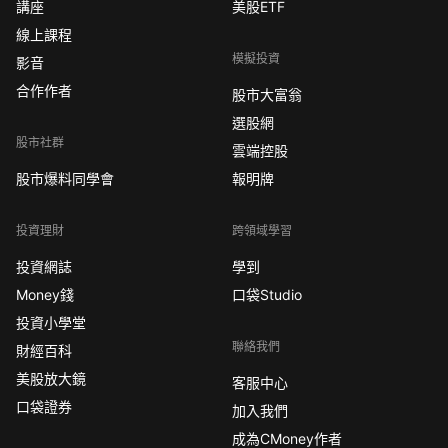
講座
美股ETF
線上課程
模擬投資
影音
合作作者
股市大富翁
選股網
股市社群
雲端控股
股市爆料同學會
報明牌
投資理財
跨領域學習
投資網誌
學到
Money錢
口袋Studio
投資小學堂
聯絡我們
財經百科
美股放大鏡
客服中心
口袋證券
加入我們
成為CMoney作者