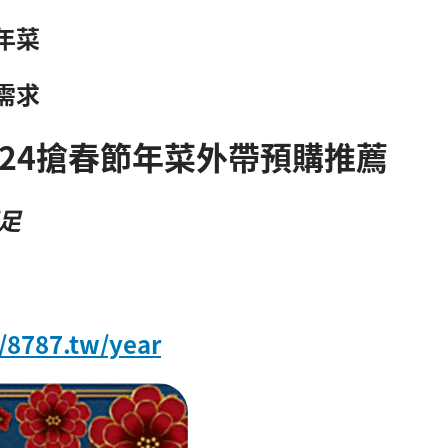
年菜
需求
024搶春節年菜外帶預購推薦
足
//8787.tw/year