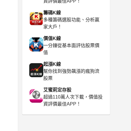
資評價最佳APP！
籌碼K線
多種籌碼選股功能、分析贏
家大戶！
價值K線
一分鐘從基本面評估股票價
值
起漲K線
幫你找到強勢飆漲的瘋狗流
股票
艾蜜莉定存股
超過110萬人次下載，價值投
資評價最佳APP！