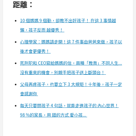
距離：
10 個媽媽 9 個勤，卻教不出好孩子！ 在這 3 事情越
懶，孩子反而 越優秀！
心理學家：媽媽請走開！這 7 件事由爸爸來做，孩子以
後才會更優秀！
死刑犯和 CEO寫給媽媽的信，兩種「教育」不同人生...
沒有重來的機會，別親手把孩子送上斷頭台！
父母再疼孩子，也要立下 3 大規矩！十年後，孩子一定
會感謝你
每天只要問孩子 4 句話，就能走進孩子的 內心世界！
98 %的家長，用 錯的方式 愛小孩...