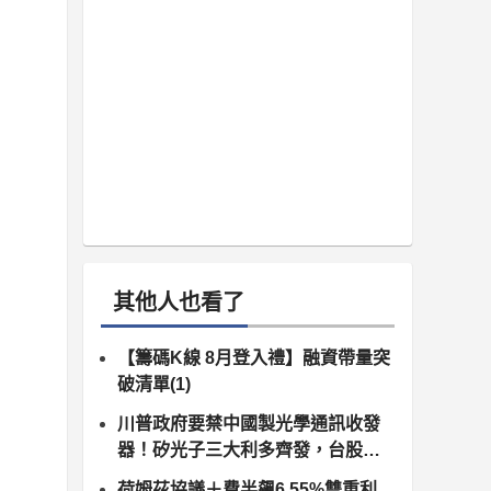
其他人也看了
【籌碼K線 8月登入禮】融資帶量突
破清單(1)
川普政府要禁中國製光學通訊收發
器！矽光子三大利多齊發，台股供
應鏈同步噴出
荷姆茲協議＋費半飆6.55%雙重利