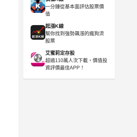
一分鐘從基本面評估股票價
值
起漲K線
幫你找到強勢飆漲的瘋狗流
股票
艾蜜莉定存股
超過110萬人次下載，價值投
資評價最佳APP！