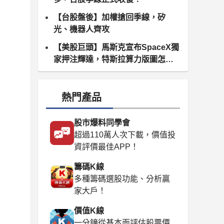
【台股盤後】加權搶回季線，矽
光、機器人齊攻
【美股巨頭】馬斯克宣布SpaceX獨
家押注輝達，特斯拉算力版圖怎麼
算？
熱門產品
股市爆料同學會
超過110萬人次下載，價值投
資評價最佳APP！
籌碼K線
多種籌碼選股功能、分析贏
家大戶！
價值K線
一分鐘從基本面評估股票價