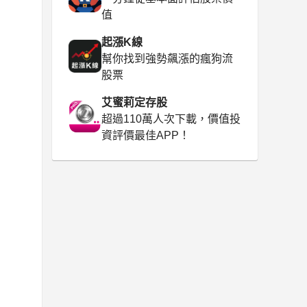
值
起漲K線
幫你找到強勢飆漲的瘋狗流
股票
艾蜜莉定存股
超過110萬人次下載，價值投
資評價最佳APP！