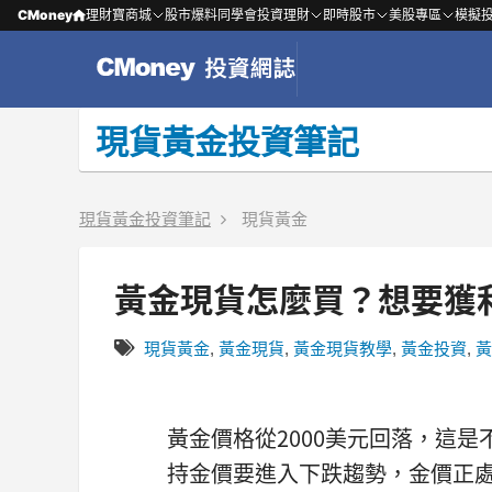
CMoney
理財寶商城
股市爆料同學會
投資理財
即時股市
美股專區
模擬
現貨黃金投資筆記
現貨黃金投資筆記
現貨黃金
黃金現貨怎麼買？想要獲
現貨黃金
,
黃金現貨
,
黃金現貨教學
,
黃金投資
,
黃
黃金價格從2000美元回落，這
持金價要進入下跌趨勢，金價正