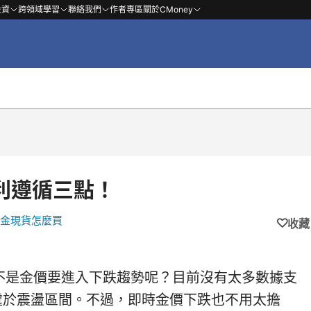
投資
跨領域學習
聯絡我們
作者專區
關於CMoney
利遵循三點！
金現貨怎麼買
收藏
是不是金價要進入下跌趨勢呢？目前沒有太多數據支
處於震盪區間。不過，即時金價下跌也不用太擔