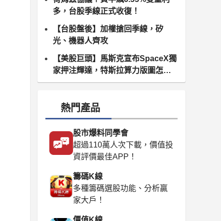
多，台股季線正式收復！
【台股盤後】加權搶回季線，矽
光、機器人齊攻
【美股巨頭】馬斯克宣布SpaceX獨
家押注輝達，特斯拉算力版圖怎麼
算？
熱門產品
股市爆料同學會
超過110萬人次下載，價值投
資評價最佳APP！
籌碼K線
多種籌碼選股功能、分析贏
家大戶！
價值K線