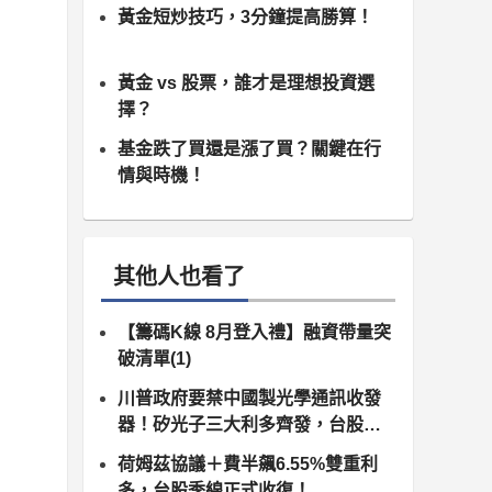
黃金短炒技巧，3分鐘提高勝算！
黃金 vs 股票，誰才是理想投資選
擇？
基金跌了買還是漲了買？關鍵在行
情與時機！
其他人也看了
【籌碼K線 8月登入禮】融資帶量突
破清單(1)
川普政府要禁中國製光學通訊收發
器！矽光子三大利多齊發，台股供
應鏈同步噴出
荷姆茲協議＋費半飆6.55%雙重利
多，台股季線正式收復！