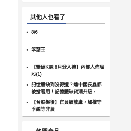
其他人也看了
8/6
笨瑟王
【籌碼K線 8月登入禮】內部人佈局
股(1)
記憶體缺到沒得選？連中國長鑫都
被搶著用！記憶體缺貨潮升級，南
亞科、群聯領軍噴發
【台股盤後】官員續放鷹，加權守
季線等非農