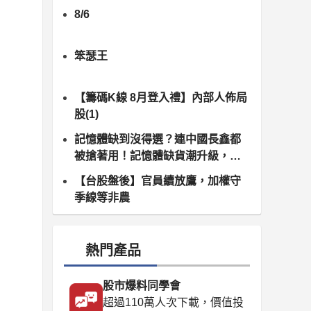
8/6
笨瑟王
【籌碼K線 8月登入禮】內部人佈局
股(1)
記憶體缺到沒得選？連中國長鑫都
被搶著用！記憶體缺貨潮升級，南
亞科、群聯領軍噴發
【台股盤後】官員續放鷹，加權守
季線等非農
熱門產品
股市爆料同學會
超過110萬人次下載，價值投