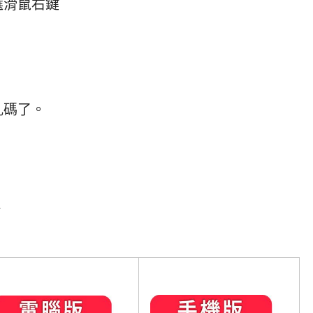
點選滑鼠右鍵
亂碼了。
點