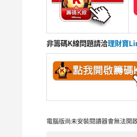
非籌碼K線問題請洽
理財寶Li
電腦版尚未安裝閱讀器會無法開啟