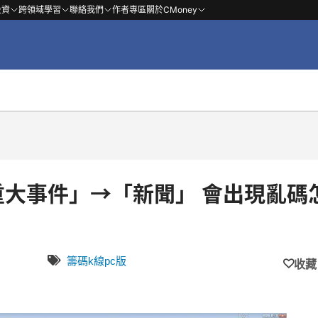
投資
跨領域學習
聯絡我們
作者專區
關於CMoney
重大事件」→「新聞」 會出現亂碼
籌碼k線pc版
收藏