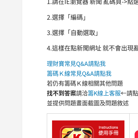
1.請在IE瀏覽器 新聞 亂碼頁->
2.選擇「編碼」
3.選擇「自動選取」
4.這樣在點新聞網址 就不會出現
理財寶常見Q&A請點我
籌碼Ｋ線常見Q&A請點我
若仍有籌碼Ｋ線相關其他問題
找不到答案
請洽
籌K線上客服
←請
並提供問題畫面截圖及問題敘述