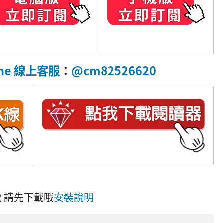
ne 線上客服
：
@cm82526620
 請先下載哦
安裝說明