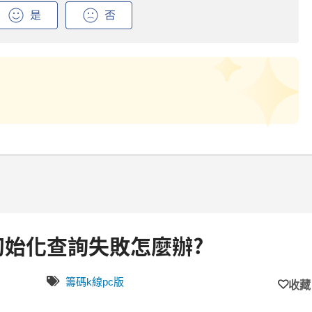
初始化查詢失敗怎麼辦?
籌碼k線pc版
收藏