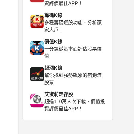
資評價最佳APP！
籌碼K線
多種籌碼選股功能、分析贏
家大戶！
價值K線
一分鐘從基本面評估股票價
值
起漲K線
幫你找到強勢飆漲的瘋狗流
股票
艾蜜莉定存股
超過110萬人次下載，價值投
資評價最佳APP！