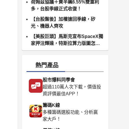
荷姆茲協議＋費半飆6.55%雙重利
多，台股季線正式收復！
【台股盤後】加權搶回季線，矽
光、機器人齊攻
【美股巨頭】馬斯克宣布SpaceX獨
家押注輝達，特斯拉算力版圖怎麼
算？
熱門產品
股市爆料同學會
超過110萬人次下載，價值投
資評價最佳APP！
籌碼K線
多種籌碼選股功能、分析贏
家大戶！