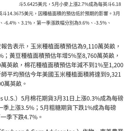
斗5.6425美元，5月小麥上漲2.7%成為每英斗6.18
英斗14.3675美元，因種植面積的預估低於預期的影響。3月
6.4%、3.1%，第一季漲跌幅分別為9.6%、-3.5%、
報告表示，玉米種植面積預估為9,110萬英畝，
%；黃豆種植面積預估年增5%至8,760萬英畝，
0萬英畝，棉花種植面積預估年減不到1%至1,200
師平均預估今年美國玉米種植面積將達到9,321
00萬英畝。
es U.S.）5月棉花期貨3月31日上漲0.3%成為每磅
，第一季上漲3.5%；5月粗糖期貨下跌1%成為每磅
第一季下跌4.7%。