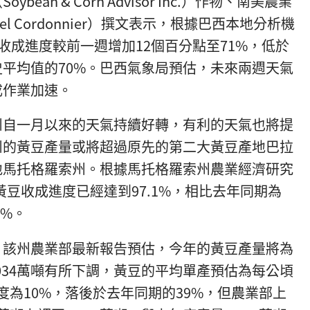
an & Corn Advisor Inc.）作物、南美農業
l Cordonnier）撰文表示，根據巴西本地分析機
黃豆收成進度較前一週增加12個百分點至71%，低於
史平均值的70%。巴西氣象局預估，未來兩週天氣
成作業加速。
州自一月以來的天氣持續好轉，有利的天氣也將提
州的黃豆產量或將超過原先的第二大黃豆產地巴拉
地馬托格羅索州。根據馬托格羅索州農業經濟研究
黃豆收成進度已經達到97.1%，相比去年同期為
3%。
，該州農業部最新報告預估，今年的黃豆產量將為
2,034萬噸有所下調，黃豆的平均單產預估為每公頃
進度為10%，落後於去年同期的39%，但農業部上