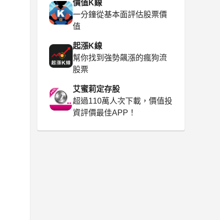
價值K線
一分鐘從基本面評估股票價
值
起漲K線
幫你找到強勢飆漲的瘋狗流
股票
艾蜜莉定存股
超過110萬人次下載，價值投
資評價最佳APP！