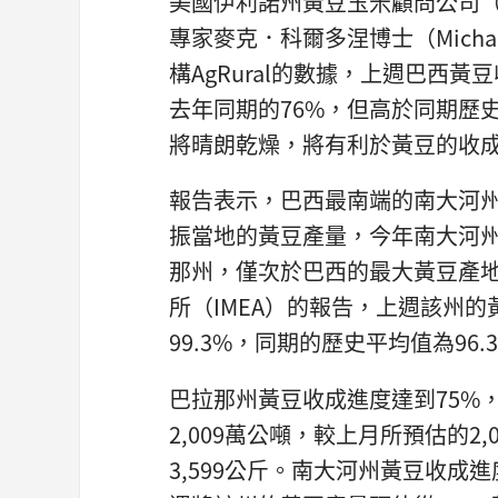
美國伊利諾州黃豆玉米顧問公司（Soybe
專家麥克．科爾多涅博士（Michae
構AgRural的數據，上週巴西
去年同期的76%，但高於同期歷
將晴朗乾燥，將有利於黃豆的收
報告表示，巴西最南端的南大河
振當地的黃豆產量，今年南大河
那州，僅次於巴西的最大黃豆產
所（IMEA）的報告，上週該州的
99.3%，同期的歷史平均值為96.
巴拉那州黃豆收成進度達到75%
2,009萬公噸，較上月所預估的
3,599公斤。南大河州黃豆收成