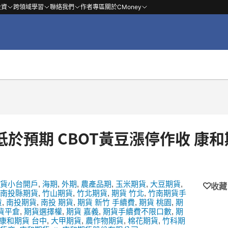
投資
跨領域學習
聯絡我們
作者專區
關於CMoney
期 CBOT黃豆漲停作收 康和期
貨小台開戶
,
海期
,
外期
,
農產品期
,
玉米期貨
,
大豆期貨
,
收藏
南投縣期貨
,
竹山期貨
,
竹北期貨
,
期貨 竹北
,
竹南期貨手
貨
,
南投期貨
,
南投 期貨
,
期貨 新竹 手續費
,
期貨 桃園
,
期
貨平倉
,
期貨選擇權
,
期貨 嘉義
,
期貨手續費不限口數
,
期
康和期貨 台中
,
大甲期貨
,
農作物期貨
,
棉花期貨
,
竹科期