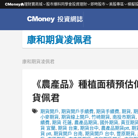
CMoney
理財寶商城
股市爆料同學會
投資理財
即時股市
美股專區
模擬
康和期貨凌佩君
康和期貨凌佩君
《農產品》種植面積預估低於預
貨佩君
期貨開戶
,
期貨開戶手續費
,
期貨手續費
,
期貨
,
期
小麥期貨
,
期貨線上開戶
,
竹崎期貨
,
南投市期貨
,
續費
,
期貨 花蓮
,
農產品期貨
,
國外期貨
,
黃豆期
貨 宜蘭
,
期貨 台東
,
期貨台中
,
農產品期貨ptt
,
期
貨 ptt
,
期貨開戶 台南
,
期貨開戶 台中
,
豐原期貨
,