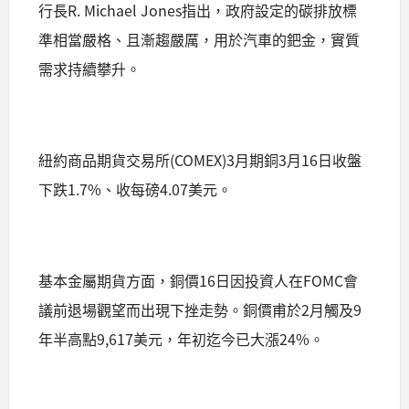
行長R. Michael Jones指出，政府設定的碳排放標
準相當嚴格、且漸趨嚴厲，用於汽車的鈀金，實質
需求持續攀升。
紐約商品期貨交易所(COMEX)3月期銅3月16日收盤
下跌1.7%、收每磅4.07美元。
基本金屬期貨方面，銅價16日因投資人在FOMC會
議前退場觀望而出現下挫走勢。銅價甫於2月觸及9
年半高點9,617美元，年初迄今已大漲24%。