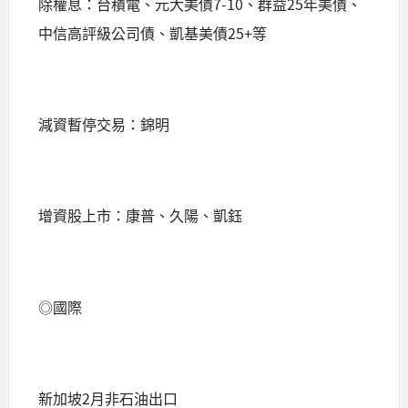
除權息：台積電、元大美債7-10、群益25年美債、
中信高評級公司債、凱基美債25+等
減資暫停交易：錦明
增資股上市：康普、久陽、凱鈺
◎國際
新加坡2月非石油出口