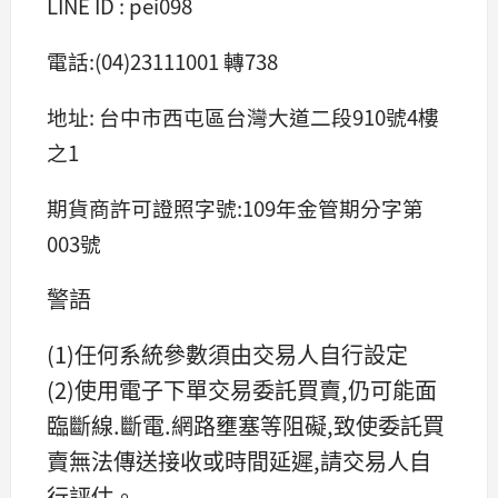
LINE ID : pei098
電話:(04)23111001 轉738
地址: 台中市西屯區台灣大道二段910號4樓
之1
期貨商許可證照字號:109年金管期分字第
003號
警語
(1)任何系統參數須由交易人自行設定
(2)使用電子下單交易委託買賣,仍可能面
臨斷線.斷電.網路壅塞等阻礙,致使委託買
賣無法傳送接收或時間延遲,請交易人自
行評估。