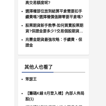
高交易額度呢?
選擇權部位放到結算平倉需要扣手
續費嗎?選擇權價值歸零要平倉嗎?
股票期貨新手教學-如何買賣股票期
貨?保證金要多少?交易個股期貨注
意什麼?
兆豐金期貨最強攻略：手續費、保
證金
其他人也看了
笨瑟王
【籌碼K線 8月登入禮】內部人佈局
股(1)