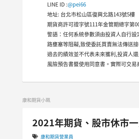
LINE ID :
@pei66
地址: 台北市松山區復興北路143號5樓
期貨商許可證字號111年金管期總字第0
警語：任何系統參數須由投資人自行設
路壅塞等阻礙,致使委託買賣無法傳送
過去的績效並不代表未來獲利,投資人
風險預告書暨使用同意書。實際可交易
康和期貨小珮
2021年期貨、股市休市一
康和期貨營業員