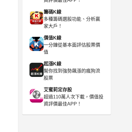
資評價最佳APP！
籌碼K線
多種籌碼選股功能、分析贏
家大戶！
價值K線
一分鐘從基本面評估股票價
值
起漲K線
幫你找到強勢飆漲的瘋狗流
股票
艾蜜莉定存股
超過110萬人次下載，價值投
資評價最佳APP！