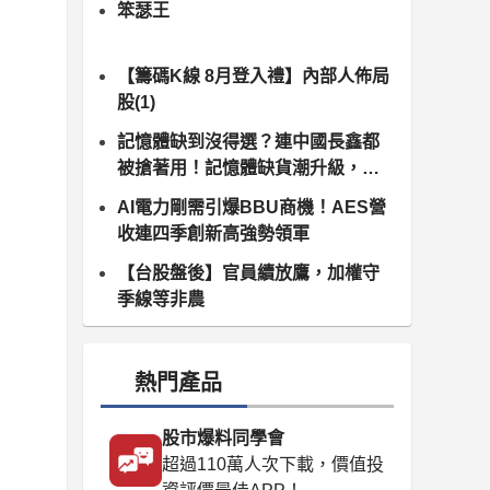
笨瑟王
【籌碼K線 8月登入禮】內部人佈局
股(1)
記憶體缺到沒得選？連中國長鑫都
被搶著用！記憶體缺貨潮升級，南
亞科、群聯領軍噴發
AI電力剛需引爆BBU商機！AES營
收連四季創新高強勢領軍
【台股盤後】官員續放鷹，加權守
季線等非農
熱門產品
股市爆料同學會
超過110萬人次下載，價值投