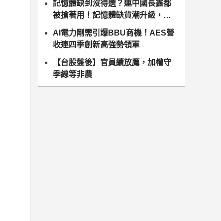
記憶體缺到沒得選？連中國長鑫都
被搶著用！記憶體缺貨潮升級，南
亞科、群聯領軍噴發
AI電力剛需引爆BBU商機！AES營
收連四季創新高強勢領軍
【台股盤後】官員續放鷹，加權守
季線等非農