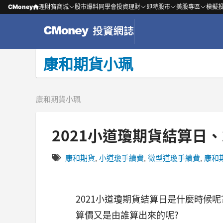
CMoney
理財寶商城
股市爆料同學會
投資理財
即時股市
美股專區
模擬
康和期貨小珮
康和期貨小珮
2021小道瓊期貨結算日、
康和期貨
,
小道瓊手續費
,
微型道瓊手續費
,
康和
2021小道瓊期貨結算日是什麼時候呢
算價又是由誰算出來的呢?