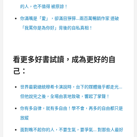
的人，也不值得 被原諒！
你滿嘴是「愛」，卻滿目猙獰...兩百萬暢銷作家 道破
「我罵你是為你好」背後的自私真相！
看更多好書試讀，成為更好的自
己：
世界最窮總統穆希卡演說時，台下的媒體幾乎都走光...
但他說完之後，全場由衷地致敬，響起了掌聲！
你有多自律，就有多自由！學不會，再多的自由都只是
放縱
面對瞧不起你的人，不要生氣，要爭氣... 對那些人最好