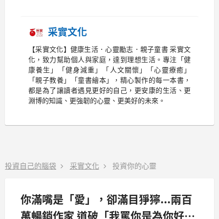
采實文化
【采實文化】健康生活．心靈勵志．親子童書 采實文
化，致力幫助個人與家庭，達到理想生活。專注「健
康養生」「健身減重」「人文關懷」「心靈療癒」
「親子教養」「童書繪本」，精心製作的每一本書，
都是為了讓讀者遇見更好的自己，更安康的生活、更
淵博的知識、更強韌的心靈、更美好的未來。
投資自己的腦袋
采實文化
投資你的心靈
你滿嘴是「愛」，卻滿目猙獰...兩百
萬暢銷作家 道破「我罵你是為你好」