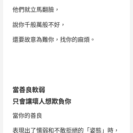
他們就立馬翻臉，
說你千般萬般不好，
還要故意為難你，找你的麻煩。
當善良軟弱
只會讓壞人想欺負你
當你的善良
表現出了懦弱和不敢拒絕的「姿態」時，