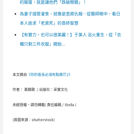
的報復，就是讓他們「跌破眼鏡」！
為妻子插管灌食，就像是恩將仇報…從醫師眼中，看日
本人追求「老衰死」的善終智慧
【有實力，也可以很美麗！】于美人 浴火重生，從「衣
櫃只剩三件衣服」開始...​
本文摘自
《你的善良必須有點鋒芒2》
作者： 慕顏歌 / 出版社：采實文化
未經授權，請勿轉載( 責任編輯 / Stella )
(首圖來源：shutterstock)