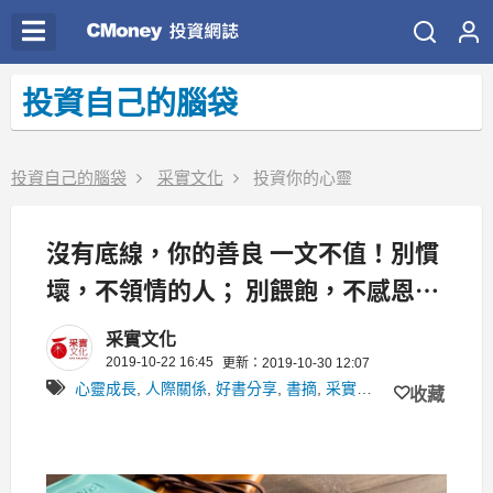
投資自己的腦袋
投資自己的腦袋
采實文化
投資你的心靈
沒有底線，你的善良 一文不值！別慣
壞，不領情的人； 別餵飽，不感恩的
心
采實文化
2019-10-22 16:45
更新：2019-10-30 12:07
心靈成長
,
人際關係
,
好書分享
,
書摘
,
采實文化36027
,
打交道
收藏