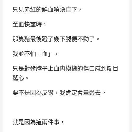
只見赤紅的鮮血噴湧直下，
至血快盡時，
那隻豬最後蹬了幾下腿便不動了。
我並不怕「血」，
只是對豬脖子上血肉模糊的傷口感到觸目
驚心。
要不是因為反胃，我肯定會暈過去。
就是因為這兩件事，