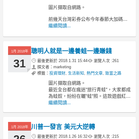
圖片擷取自網路。
前幾天台灣彩券公布今年春節大加碼，
大樂透從除夕到週五連續6天，天天開
繼續閱讀...
獎，另外，除夕與初一兩天都加開10個
號碼，加一加就有400組百萬現金，再加
上刮刮樂有355個百萬以上的獎項，總共
聰明人就是一邊養蛙一邊賺錢
有755個以上的機會可以變成百萬富翁!
1月 2018年
在那之前，2月5號開獎的威力彩，率先
31
最後更新於
2018.1.31 15:44
瀏覽人次 :
261
加碼2億，頭
撰文者：marketing
標籤：
投資理財
,
生活新知
,
熱門文章
,
致富之路
圖片擷取自網路。
最近全台都在瘋迷”旅行青蛙”，大家都成
為蛙奴，紛紛在曬”蛙”照。這款遊戲紅得
很突然，幾天內就登上app store的排名
繼續閱讀...
第一，你會發現新聞版面、facebook、ig
等都被養蛙文洗版。
川普一發言 美元大逆轉
這款遊戲其實既不刺激也不用
1月 2018年
最後更新於
2018.1.26 16:32
瀏覽人次 :
215