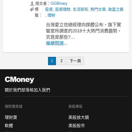
撰文者：
GGBinary
標
投資
,
投資理財
,
生活新知
,
熱門文章
,
致富之路
籤：
,
理財
台灣愛立信總經理向媒體公布，旗下實
驗室所調查的2018十大熱門消費趨勢，
究竟是那些?
圖片擷取自網路。
繼續閱讀...
這份報告是根據愛立信消費者行為研究
室，在超過22個國家進行的研究，以及
1
2
下一頁
對全球10個重要城市中進行線上調查的
結果，用戶數高達3000萬。
(一)身體就是使用介面
關於我們
部落格
加入我們
理財寶商城
美股專區
理財寶
美股放大鏡
軟體
美股股市