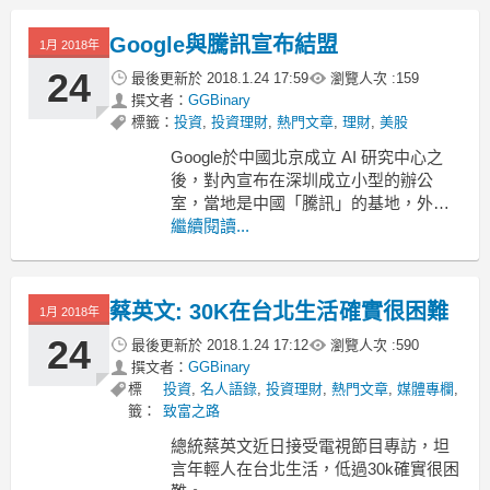
圖片擷取自網路。
Google與騰訊宣布結盟
這項研究顯示，未來 8 年內，約有 140
1月 2018年
萬個工作，可能被自動化取代，其中，
24
最後更新於
2018.1.24 17:59
瀏覽人次 :
159
有 57% 的工作，是由女性負責。這些面
撰文者：
GGBinary
臨失業風
標籤：
投資
,
投資理財
,
熱門文章
,
理財
,
美股
Google於中國北京成立 AI 研究中心之
後，對內宣布在深圳成立小型的辦公
室，當地是中國「騰訊」的基地，外界
已對兩間公司的合作有猜測，而就在近
繼續閱讀...
日他們宣布結盟。
圖片擷取自網路。
蔡英文: 30K在台北生活確實很困難
2010年Google退出中國市場，中國都是
1月 2018年
百度搜尋的天下，2011年騰訊拓展微信
24
最後更新於
2018.1.24 17:12
瀏覽人次 :
590
（Wechat）
撰文者：
GGBinary
標
投資
,
名人語錄
,
投資理財
,
熱門文章
,
媒體專欄
,
籤：
致富之路
總統蔡英文近日接受電視節目專訪，坦
言年輕人在台北生活，低過30k確實很困