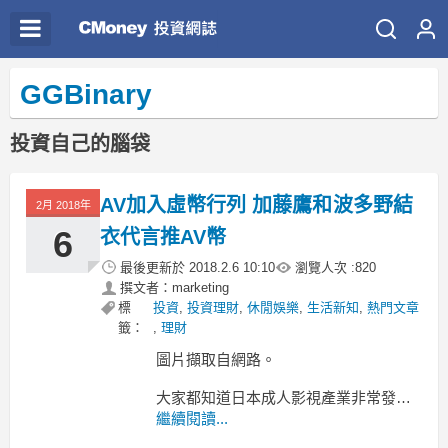
GGBinary
投資自己的腦袋
AV加入虛幣行列 加藤鷹和波多野結
2月 2018年
6
衣代言推AV幣
最後更新於
2018.2.6 10:10
瀏覽人次 :
820
撰文者：marketing
標
投資
,
投資理財
,
休閒娛樂
,
生活新知
,
熱門文章
籤：
,
理財
圖片擷取自網路。
大家都知道日本成人影視產業非常發
達，規模大概能媲美演藝圈，也被稱為
繼續閱讀...
是”男人的天堂”，從起步發展到現在，已