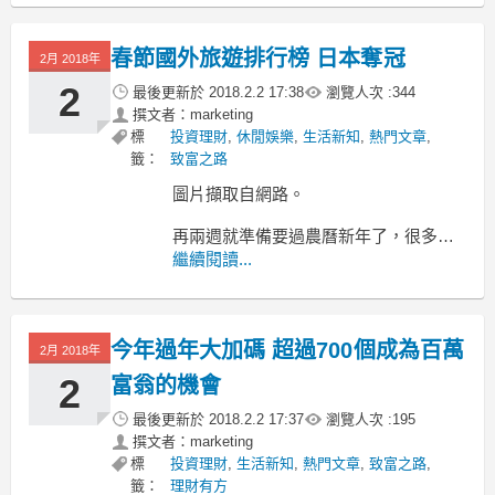
經有長達三十年的歷史，雖然逐漸萎
糜，但你可能不知道~這個市場將掀起一
春節國外旅遊排行榜 日本奪冠
波新熱潮！
2月 2018年
2
最後更新於
2018.2.2 17:38
瀏覽人次 :
344
搭上最夯的虛擬貨幣趨勢，日本色情網
撰文者：marketing
站也與區
標
投資理財
,
休閒娛樂
,
生活新知
,
熱門文章
,
籤：
致富之路
圖片擷取自網路。
再兩週就準備要過農曆新年了，很多人
都選擇在春節連假時候出國玩，據易遊
繼續閱讀...
網所公布的10大熱門出國旅遊城市中，
由日本東京獲得第一名。
今年過年大加碼 超過700個成為百萬
從去年後半年開始，日幣不斷貶值，讓
2月 2018年
日本旅遊的熱門度爆表，除了東京之
2
富翁的機會
外，前十名裡就有六名被日本包辦了，
像是大阪排名3、北海道
最後更新於
2018.2.2 17:37
瀏覽人次 :
195
撰文者：marketing
標
投資理財
,
生活新知
,
熱門文章
,
致富之路
,
籤：
理財有方