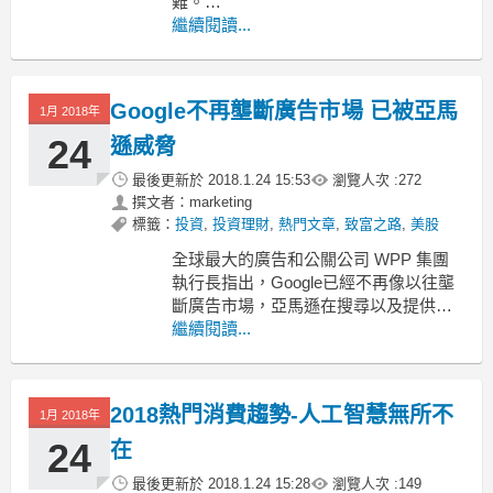
難。
圖片擷取自網路。
繼續閱讀...
蔡英文表示，她常常碰到一些年輕人，
了解到在生活費用比較高的台北市，30k
Google不再壟斷廣告市場 已被亞馬
是基本的生活花費，「低過三萬塊來
1月 2018年
講，他在台北生活確實是很困難，除非
24
遜威脅
他的父母本來就住在台北市，他跟他父
最後更新於
2018.1.24 15:53
瀏覽人次 :
272
母住。」
撰文者：marketing
標籤：
投資
,
投資理財
,
熱門文章
,
致富之路
,
美股
全球最大的廣告和公關公司 WPP 集團
執行長指出，Google已經不再像以往壟
斷廣告市場，亞馬遜在搜尋以及提供廣
告平台部份，已經威脅到Google。
繼續閱讀...
圖片擷取自網路。
WPP 集團執行長 Martin Sorrell 在《全
2018熱門消費趨勢-人工智慧無所不
球經濟論壇》受訪中表示，亞馬遜在"搜
1月 2018年
尋&qu
24
在
最後更新於
2018.1.24 15:28
瀏覽人次 :
149