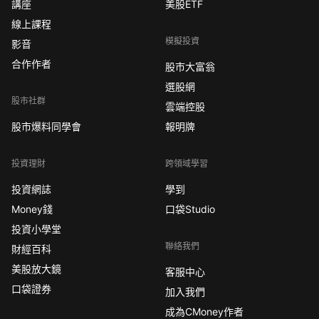
講座
美股ETF
線上課程
模擬投資
影音
合作作者
股市大富翁
選股網
股市社群
雲端控股
股市爆料同學會
報明牌
投資理財
跨領域學習
投資網誌
學到
Money錢
口袋Studio
投資小學堂
聯絡我們
財經百科
美股放大鏡
客服中心
口袋證券
加入我們
成為CMoney作者