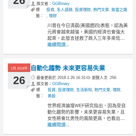
26
撰文者：
GGBinary
標
投資
,
名人語錄
,
投資理財
,
熱門文章
,
致富之路
籤：
,
理財
川普在今日清晨(美國週四)表態，認為美
元將會越來越強，美國的經濟也會強大
起來，此發言拯救了跌入三年多來低谷
的美元，美元自低點反彈。
繼續閱讀...
圖片擷取自網路。
昨日美國財長梅努欽(Steven Mnuchin)聲
自動化趨勢 未來更容易失業
稱，不擔心美元近來的跌勢，美元轉弱
1月 2018年
將有利於美國的貿易與機會，美元因此
26
最後更新於
2018.1.26 16:31
瀏覽人次 :
256
進一步下
撰文者：
GGBinary
標
投資
,
投資理財
,
生活新知
,
熱門文章
,
理財
,
籤：
美股
世界經濟論壇WEF研究指出，因為受自
動化趨勢的影響，未來更容易失業，且
女性將會比男性的風險更高，也看出不
評等現象日益嚴重。
繼續閱讀...