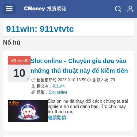
911win: 911vtvtc
Nổ hủ
Slot online - Chuyên gia dựa vào
9月 2023年
10
những thủ thuật này để kiếm tiền
最後更新於
2023.9.10 16:59
瀏覽人次 :
79
撰文者：
911win
標籤：
Slot online
Slot online đã thay đổi cách chúng ta trải
nghiệm trò chơi đánh bạc. Trò chơi này
trở thành mộ
繼續閱讀...