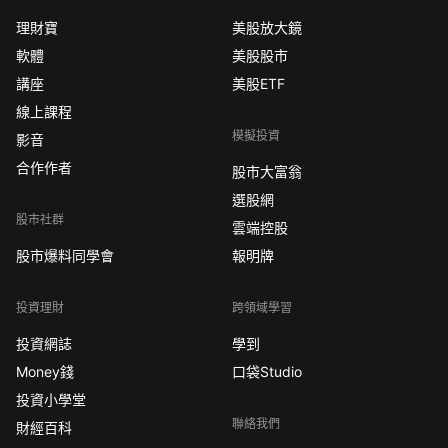
理財寶
美股放大鏡
軟體
美股股市
講座
美股ETF
線上課程
模擬投資
影音
合作作者
股市大富翁
選股網
股市社群
雲端控股
股市爆料同學會
報明牌
投資理財
跨領域學習
投資網誌
學到
Money錢
口袋Studio
投資小學堂
聯絡我們
財經百科