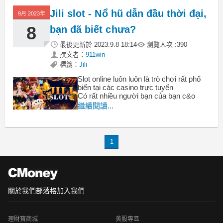
Jili slot - Nổ hũ dẫn đầu thời đại,
9月 2023年
8
bạn đã biết chưa?
最後更新於
2023.9.8 18:14
瀏覽人次 :
390
撰文者：
911win
標籤：
Jili
Slot online luôn luôn là trò chơi rất phổ
biến tại các casino trực tuyến
Có rất nhiều người bạn của bạn c&o
繼續閱讀...
1
關於我們
部落格
加入我們
理財寶商城
美股專區