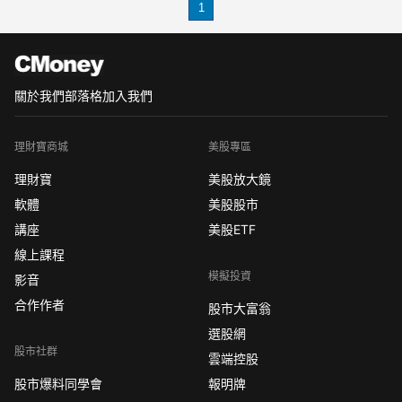
1
關於我們
部落格
加入我們
理財寶商城
美股專區
理財寶
美股放大鏡
軟體
美股股市
講座
美股ETF
線上課程
模擬投資
影音
合作作者
股市大富翁
選股網
股市社群
雲端控股
股市爆料同學會
報明牌