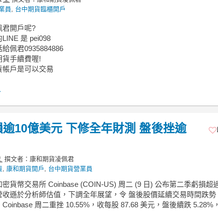
業員
,
台中期貨臨櫃開戶
佩君開戶呢?
NE 是 pei098
佩君0935884886
貨手續費喔!
貨帳戶是可以交易
.
2虧損逾10億美元 下修全年財測 盤後挫逾
撰文者：康和期貨凌佩君
貨
,
康和期貨開戶
,
台中期貨營業員
貨幣交易所 Coinbase (COIN-US) 周二 (9 日) 公布第二季虧損超過
營收遜於分析師估值，下調全年展望，令 盤後股價延續交易時間跌勢
oinbase 周二重挫 10.55%，收每股 87.68 美元，盤後續跌 5.28