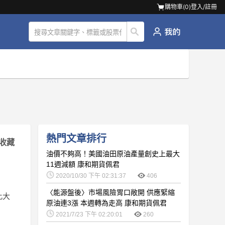
購物車(
0
)
登入/註冊
熱門文章排行
收藏
油價不夠高！美國油田原油產量創史上最大
11週減額 康和期貨佩君
2020/10/30 下午 02:31:37
406
〈能源盤後〉市場風險胃口敞開 供應緊縮
此大
原油連3漲 本週轉為走高 康和期貨佩君
2021/7/23 下午 02:20:01
260