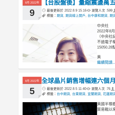
【台股盤後】量縮震盪萬五
8月 2022年
9
最後更新於
2022.8.9 15:16
瀏覽人次 :
599
標籤：
期貨
,
期貨線上開戶
,
台中康和期貨
,
期
中央社
2022年8月
（中央社記
不過電子
15050.
美
繼續閱讀..
全球晶片銷售增幅連六個月
8月 2022年
5
最後更新於
2022.8.5 11:40
瀏覽人次 :
76
標籤：
台中期貨
,
台東期貨
,
宜蘭期貨
,
花蓮期
美國半導體
貿易戰以