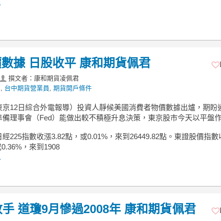
.
數據 日股收平 康和期貨佩君
撰文者：康和期貨凌佩君
薦
,
台中期貨營業員
,
期貨開戶條件
東京12日綜合外電報導）投資人靜候美國消費者物價數據出爐，期盼
準備理事會（Fed）能做出較不積極升息決策，東京股巿今天以平盤
經225指數收漲3.82點，或0.01%，來到26449.82點。東證股價指
或0.36%，來到1908
.
手 道瓊9月慘過2008年 康和期貨佩君