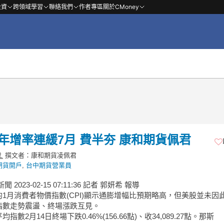
投資
跨領域學習
聯絡我們
作者專區
關於CMoney
年增率連緩7月 費半夯 康和期貨佩君
撰文者：康和期貨凌佩君
期貨開戶
,
台中期貨營業員
新聞 2023-02-15 07:11:36 記者 郭妍希 報導
1月消費者物價指數(CPI)顯示通膨增幅比預期略高，但美股並未因
指數走勢震盪、終場漲跌互見。
指數2月14日終場下跌0.46%(156.66點)、收34,089.27點。那斯