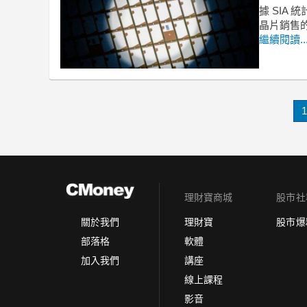
據 SIA 
晶片銷售
繼續閱讀..
1
理財寶商城
股市社
理財寶
股市爆
關於我們
軟體
部落格
講座
加入我們
線上課程
影音