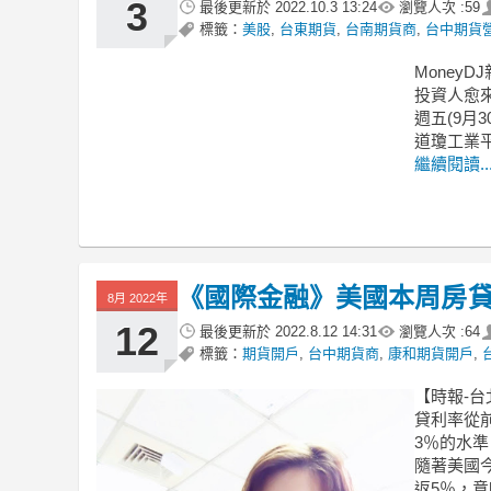
3
最後更新於
2022.10.3 13:24
瀏覽人次 :
59
標籤：
美股
,
台東期貨
,
台南期貨商
,
台中期貨
MoneyDJ
投資人愈來
週五(9月
道瓊工業平均
繼續閱讀..
《國際金融》美國本周房貸
8月 2022年
12
最後更新於
2022.8.12 14:31
瀏覽人次 :
64
標籤：
期貨開戶
,
台中期貨商
,
康和期貨開戶
,
【時報-台
貸利率從前
3％的水準
隨著美國
返5％，