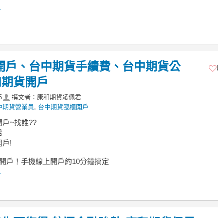
.
開戶、台中期貨手續費、台中期貨公
和期貨開戶
5
撰文者：康和期貨凌佩君
中期貨營業員
,
台中期貨臨櫃開戶
戶~找誰??
君
戶!
上開戶！手機線上開戶約10分鐘搞定
.