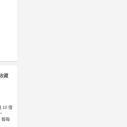
收藏
 10 億
。
%，報每