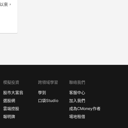
年以來，
模擬投資
跨領域學習
聯絡我們
股市大富翁
學到
客服中心
選股網
口袋Studio
加入我們
雲端控股
成為CMoney作者
報明牌
場地租借