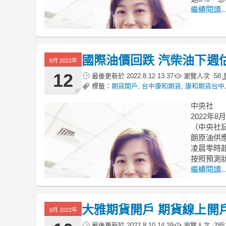
繼續閱讀..
國際油價回跌 汽柴油下週
8月 2022年
12
最後更新於
2022.8.12 13:37
瀏覽人次 :
58
標籤：
期貨開戶
,
台中康和期貨
,
康和期貨台中
中央社
2022年8月
（中央社記
朗原油供
凌晨零時起
按照預測狀
繼續閱讀..
大雅期貨開戶 期貨線上開
8月 2022年
最後更新於
2022.8.10 14:29
瀏覽人次 :
285