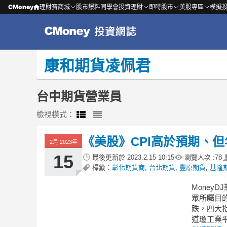
CMoney
理財寶商城
股市爆料同學會
投資理財
即時股市
美股專區
模擬
康和期貨凌佩君
台中期貨營業員
檢視模式：
《美股》CPI高於預期、但
2月 2023年
15
最後更新於
2023.2.15 10:15
瀏覽人次 :
78
標籤：
彰化期貨商
,
台北期貨
,
豐原期貨
,
基隆
MoneyDJ
眾所矚目的
跌，四大
道瓊工業平均