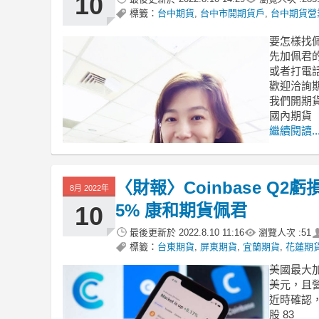
10
標籤：
台中期貨
,
台中市開期貨戶
,
台中期貨營
要怎樣找
先加佩君的LI
或者打電話給
歡迎洽詢期
我們開期
國內期貨
繼續閱讀..
〈財報〉Coinbase Q
8月 2022年
5% 康和期貨佩君
10
最後更新於
2022.8.10 11:16
瀏覽人次 :
51
標籤：
台東期貨
,
屏東期貨
,
宜蘭期貨
,
花蓮期
美國最大加密
美元，且
近時確認，C
股 83