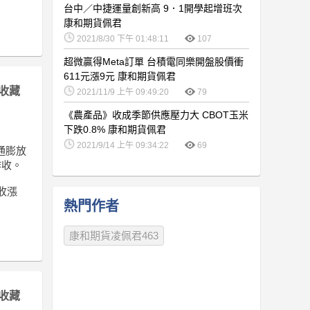
台中／中捷運量創新高 9．1開學起增班次
康和期貨佩君
2021/8/30 下午 01:48:11
107
超微贏得Meta訂單 台積電同樂開盤股價衝
611元漲9元 康和期貨佩君
收藏
2021/11/9 上午 09:49:20
79
《農產品》收成季節供應壓力大 CBOT玉米
下跌0.8% 康和期貨佩君
2021/9/14 上午 09:34:22
69
通膨放
作收。
數收漲
熱門作者
康和期貨凌佩君463
收藏