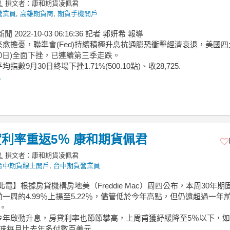
撰文者：康和期貨凌佩君
營業員
,
高雄期貨商
,
期貨手機開戶
新聞 2022-10-03 06:16:36 記者 郭妍希 報導
愈擔憂，聯準會(Fed)持續積極升息抗通膨恐衝擊經濟衰退，美國四
30日)全面下挫，已連續第三季走跌。
指數9月30日終場下挫1.71%(500.10點)、收28,725.
.
利率重返5％ 康和期貨佩君
撰文者：康和期貨凌佩君
台中期貨線上開戶
,
台中期貨營業員
北電】根據房貸機構房地美（Freddie Mac）周四公布，本周30年期
一周的4.99％上揚至5.22％，儘管低於今年高點，但仍遠超過一年
。
今年啟動升息，房貸利率也節節攀高，上周甫獲紓緩降至5％以下，
意味每月比去年多付數百美元