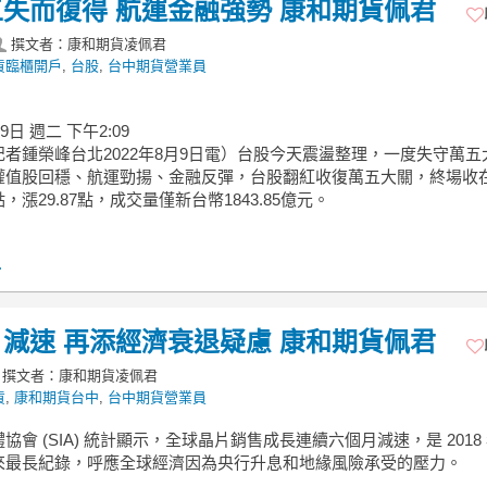
失而復得 航運金融強勢 康和期貨佩君
撰文者：康和期貨凌佩君
貨臨櫃開戶
,
台股
,
台中期貨營業員
9日 週二 下午2:09
者鍾榮峰台北2022年8月9日電）台股今天震盪整理，一度失守萬五
權值股回穩、航運勁揚、金融反彈，台股翻紅收復萬五大關，終場收
28點，漲29.87點，成交量僅新台幣1843.85億元。
.
減速 再添經濟衰退疑慮 康和期貨佩君
撰文者：康和期貨凌佩君
貨
,
康和期貨台中
,
台中期貨營業員
協會 (SIA) 統計顯示，全球晶片銷售成長連續六個月減速，是 2018
來最長紀錄，呼應全球經濟因為央行升息和地緣風險承受的壓力。