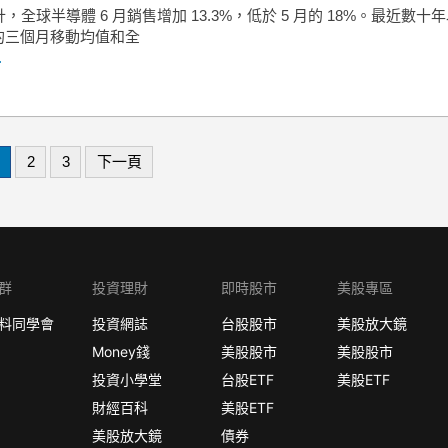
統計，全球半導體 6 月銷售增加 13.3%，低於 5 月的 18%。最近數十
的三個月移動均值和全
.
2
3
下一頁
群
投資理財
即時股市
美股專區
料同學會
投資網誌
台股股市
美股放大鏡
Money錢
美股股市
美股股市
投資小學堂
台股ETF
美股ETF
財經百科
美股ETF
美股放大鏡
債券