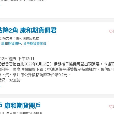
.
估降2角 康和期貨佩君
撰文者：康和期貨凌佩君
,
康和期貨開戶
,
台中期貨營業員
12日 週五 下午12:11
者曾智怡台北2022年8月12日）伊朗核子協議可望出現進展，市場
應回升，國際油價聞聲下跌；中油油價平穩雙機制持續運作，預估8月
，汽、柴油每公升價格調降新台幣0.2元。
況，92無鉛
.
戶 康和期貨開戶
1
撰文者：康和期貨凌佩君