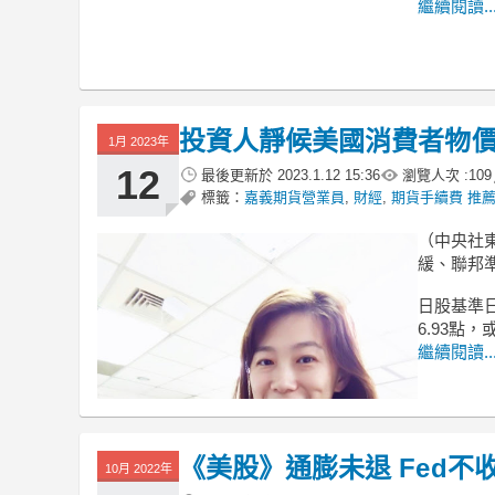
繼續閱讀..
投資人靜候美國消費者物價
1月 2023年
12
最後更新於
2023.1.12 15:36
瀏覽人次 :
109
標籤：
嘉義期貨營業員
,
財經
,
期貨手續費 推
（中央社
緩、聯邦
日股基準日
6.93點，
繼續閱讀..
《美股》通膨未退 Fed不收
10月 2022年