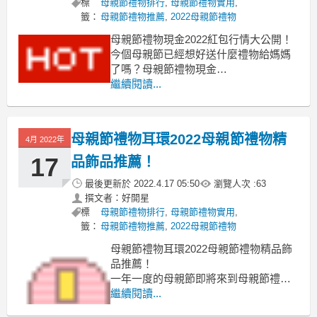
標
母親節禮物排行
,
母親節禮物實用
,
籤：
母親節禮物推薦
,
2022母親節禮物
母親節禮物現金2022紅包行情大公開！
今個母親節已經想好送什麼禮物給媽媽
了嗎？母親節禮物現金
除了康乃馨外，不妨挑選一些貼心、母
繼續閱讀...
親節禮物現金
時尚又實用的禮物送給媽媽以表孝心
吧！母親節禮物現金
母親節禮物耳環2022母親節禮物精
4月 2022年
2022母親節溫馨獻禮完整攻略
幫媽媽按摩舒壓：美腿機、溫熱按摩枕
17
品飾品推薦！
最後更新於
2022.4.17 05:50
瀏覽人次 :
63
撰文者：好開星
標
母親節禮物排行
,
母親節禮物實用
,
籤：
母親節禮物推薦
,
2022母親節禮物
母親節禮物耳環2022母親節禮物精品飾
品推薦！
一年一度的母親節即將來到母親節禮物
耳環
繼續閱讀...
今年放過媽媽吧！母親節禮物耳環