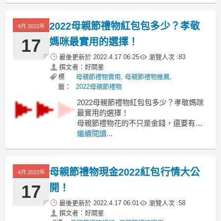
節禮物
康乃馨別針 幾乎都會有蛋糕特別的母親
2022母親節禮物紅包包多少？孝敬
4月 2022年
節禮物
尋問各位大大 還有什麼好的禮物?
17
媽咪最實用的選擇！
不用太貴 就是一點心意這樣就好
最後更新於
2022.4.17 06:25
瀏覽人次 :
83
撰文者：好開星
標
母親節禮物實用
,
母親節禮物推薦
,
籤：
2022母親節禮物
2022母親節禮物紅包包多少？孝敬媽咪
最實用的選擇！
母親節禮物花的不只是金錢，還要有心
思！母親節禮物紅包
繼續閱讀...
為大家精選今年最特別的母親節禮物母
親節禮物紅包
當中包括有媽媽最愛的蛋糕、貼心睡眠
母親節禮物現金2022紅包行情大公
4月 2022年
機、母親節禮物紅包
按摩舒壓機及多功能美容美體儀...等
17
開！
等，
最後更新於
2022.4.17 06:01
瀏覽人次 :
58
讓你好好報答媽媽一
撰文者：好開星