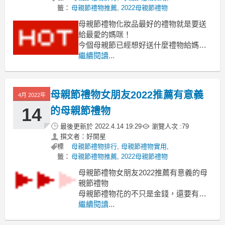
籤：
母親節禮物推薦
,
2022母親節禮物
母親節禮物化妝品最好的禮物就是要送
給最愛的媽咪！
今個母親節已經想好送什麼禮物給媽媽
了嗎？母親節禮物化妝品
繼續閱讀...
除了康乃馨外，不妨挑選一些貼心、母
親節禮物化妝品
時尚又實用的禮物送給媽媽以表孝心
母親節禮物女朋友2022推薦有意義
4月 2022年
吧！母親節禮物化妝品
2022母親節溫馨獻禮完整攻略
14
的母親節禮物
幫媽媽按摩舒壓：美腿機、溫
最後更新於
2022.4.14 19:29
瀏覽人次 :
79
撰文者：好開星
標
母親節禮物排行
,
母親節禮物實用
,
籤：
母親節禮物推薦
,
2022母親節禮物
母親節禮物女朋友2022推薦有意義的母
親節禮物
母親節禮物花的不只是金錢，還要有心
思！母親節禮物女朋友
繼續閱讀...
為大家精選今年最特別的母親節禮物母