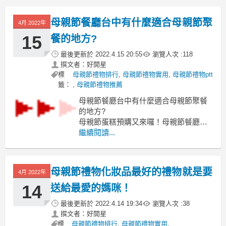
別再是打掃用具或是鍋碗瓢盆了母親節
禮物耳環
母親節餐廳台中有什麼適合母親節聚
4月 2022年
其實媽媽想要的很簡單：
「讓我喘口氣，享受一下放鬆的時刻
15
餐的地方?
吧！」
最後更新於
2022.4.15 20:55
瀏覽人次 :
118
撰文者：好開星
標
母親節禮物排行
,
母親節禮物實用
,
母親節禮物ptt
籤：
,
母親節禮物推薦
母親節餐廳台中有什麼適合母親節聚餐
的地方?
母親節蛋糕預購又來囉！母親節餐廳台
中
繼續閱讀...
把平常說不出口的愛母親節餐廳台中
在此刻就用一個蛋糕傳遞對母親的心意
母親節餐廳台中
母親節禮物化妝品最好的禮物就是要
4月 2022年
但每年這個時候都是買傳統的奶油蛋糕
已經吃得有點膩了....
14
送給最愛的媽咪！
最近開始想找一些不同的蛋糕
最後更新於
2022.4.14 19:34
瀏覽人次 :
38
撰文者：好開星
標
母親節禮物排行
,
母親節禮物實用
,