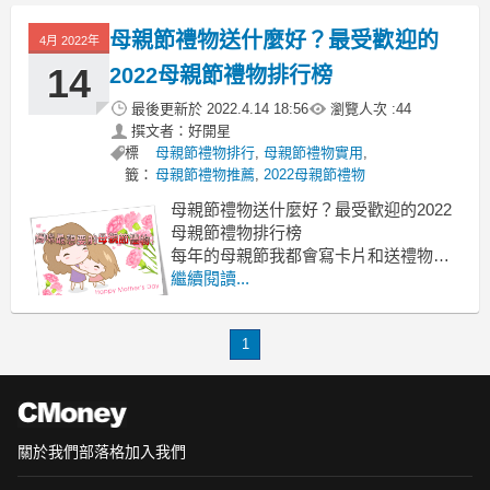
親節禮物女朋友
當中包括有媽媽最愛的蛋糕、貼心睡眠
母親節禮物送什麼好？最受歡迎的
4月 2022年
機、母親節禮物女朋友
按摩舒壓機及多功能美容美體儀...等
14
2022母親節禮物排行榜
等，
最後更新於
2022.4.14 18:56
瀏覽人次 :
44
讓你好好報答媽媽一
撰文者：好開星
標
母親節禮物排行
,
母親節禮物實用
,
籤：
母親節禮物推薦
,
2022母親節禮物
母親節禮物送什麼好？最受歡迎的2022
母親節禮物排行榜
每年的母親節我都會寫卡片和送禮物母
親節禮物送什麼
繼續閱讀...
有送過手鍊.巧克力.DIY卡片 母親節禮物
送什麼
1
康乃馨別針 幾乎都會有蛋糕母親節禮物
送什麼
尋問各位大大 還有什麼好的禮物?
不用太貴 就是一點心意這樣就好
關於我們
部落格
加入我們