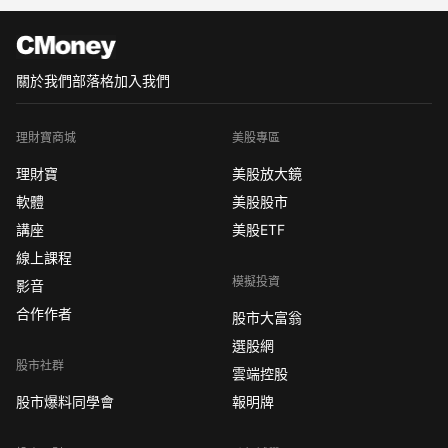
月底從籌碼來看，越看越不妙，又
關於我們
部落格
加入我們
理財寶商城
美股專區
理財寶
美股放大鏡
軟體
美股股市
講座
美股ETF
線上課程
模擬投資
影音
合作作者
股市大富翁
選股網
股市社群
雲端控股
股市爆料同學會
報明牌