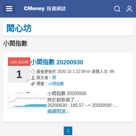
閎心坊
小閎指數
小閎指數 20200930
10月 2020年
1
最後更新於
2020.10.1 22:05
瀏覽人次 :
88
撰文者：
閎
標籤：
小閎指數
小閎指數 20200930
終於創新高了...
20200630 : 185.57 --> 20200930 :
198.20
繼續閱讀...
這一季持股停損太醫，主要是想降低持
股比例，當然也是7,8月營收獲利就有看
1
到一些狀況，只是一直想說再看看，到9