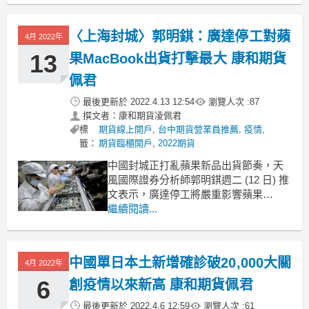
息。
〈上海封城〉郭明錤：廣達停工對蘋
道瓊工業指數漲344.23點，或1.01%，收
4月 2022年
報34,564.59點，標普500指數漲49
13
果MacBook出貨打擊最大 康和期貨
佩君
最後更新於
2022.4.13 12:54
瀏覽人次 :
87
撰文者：康和期貨凌佩君
標
期貨線上開戶
,
台中期貨營業員推薦
,
疫情
,
籤：
期貨臨櫃開戶
,
2022期貨
中國封城正打亂蘋果新品出貨節奏，天
風國際證券分析師郭明錤週二 (12 日) 推
文表示，廣達停工將嚴重影響蘋果
MacBook 出貨。
繼續閱讀...
中國上海和昆山相繼封城之下，蘋果
iPhone 第二大組裝廠和碩 (4938-TW) 的
上海和昆山廠已停運，最快可能要等到
中國單日本土新增確診破20,000大關
4月 2022年
4 月底才能復工，廣達上海廠區也配合
6
創疫情以來新高 康和期貨佩君
最後更新於
2022.4.6 12:59
瀏覽人次 :
61