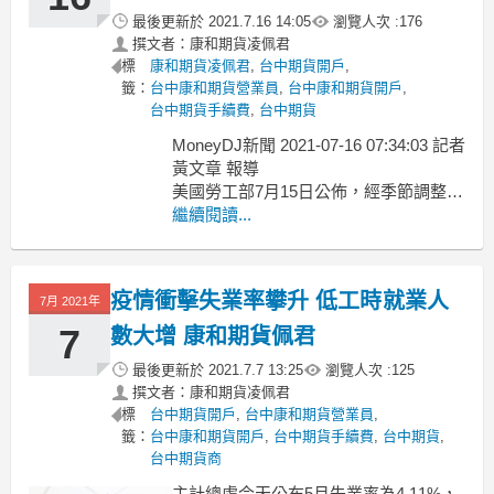
最後更新於
2021.7.16 14:05
瀏覽人次 :
176
撰文者：康和期貨凌佩君
標
康和期貨凌佩君
,
台中期貨開戶
,
籤：
台中康和期貨營業員
,
台中康和期貨開戶
,
台中期貨手續費
,
台中期貨
MoneyDJ新聞 2021-07-16 07:34:03 記者
黃文章 報導
美國勞工部7月15日公佈，經季節調整
後，截至7月10日為止當週，首次申請失
繼續閱讀...
業救濟金人數較前週修正值（上修
13,000人）減少26,000人至人360,000
人，創下2020年3月14日當週（256,000
疫情衝擊失業率攀升 低工時就業人
7月 2021年
人）以來的
7
數大增 康和期貨佩君
最後更新於
2021.7.7 13:25
瀏覽人次 :
125
撰文者：康和期貨凌佩君
標
台中期貨開戶
,
台中康和期貨營業員
,
籤：
台中康和期貨開戶
,
台中期貨手續費
,
台中期貨
,
台中期貨商
主計總處今天公布5月失業率為4.11%，