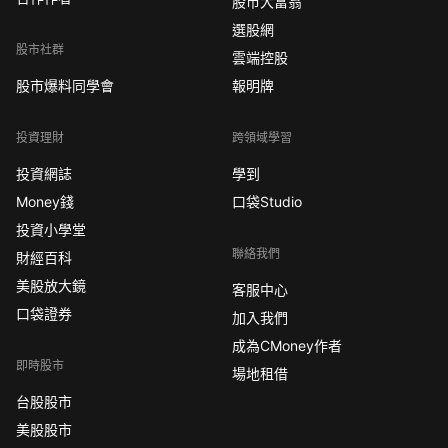
股市大富翁
選股網
股市社群
雲端控股
股市爆料同學會
報明牌
投資理財
跨領域學習
投資網誌
學到
Money錢
口袋Studio
投資小學堂
聯絡我們
財經百科
美股放大鏡
客服中心
口袋證券
加入我們
成為CMoney作者
即時股市
場地租借
台股股市
美股股市