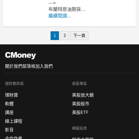
--->
布蘭特原油期貨
--->
繼續閱讀...
原油期貨、輕原油CL、小輕原油
-----------------------------------------------------
--
1
2
下一頁
關於我們
部落格
加入我們
理財寶商城
美股專區
理財寶
美股放大鏡
軟體
美股股市
講座
美股ETF
線上課程
模擬投資
影音
合作作者