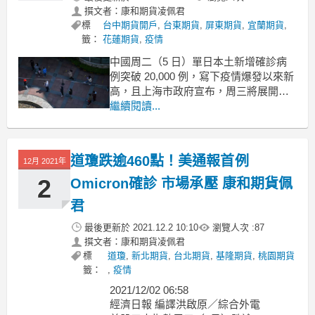
撰文者：康和期貨凌佩君
標
台中期貨開戶
,
台東期貨
,
屏東期貨
,
宜蘭期貨
,
籤：
花蓮期貨
,
疫情
中國周二（5 日）單日本土新增確診病
例突破 20,000 例，寫下疫情爆發以來新
高，且上海市政府宣布，周三將展開新
一輪核酸或抗原檢測。
繼續閱讀...
國家衛健委周三通報，周二本土新增有
症狀確診病例為 1,383 例，無症狀確診
道瓊跌逾460點！美通報首例
病例為 19,089 例，其中上海占 16,766
12月 2021年
例，吉林占 1,79
2
Omicron確診 市場承壓 康和期貨佩
君
最後更新於
2021.12.2 10:10
瀏覽人次 :
87
撰文者：康和期貨凌佩君
標
道瓊
,
新北期貨
,
台北期貨
,
基隆期貨
,
桃園期貨
籤：
,
疫情
2021/12/02 06:58
經濟日報 編譯洪啟原／綜合外電