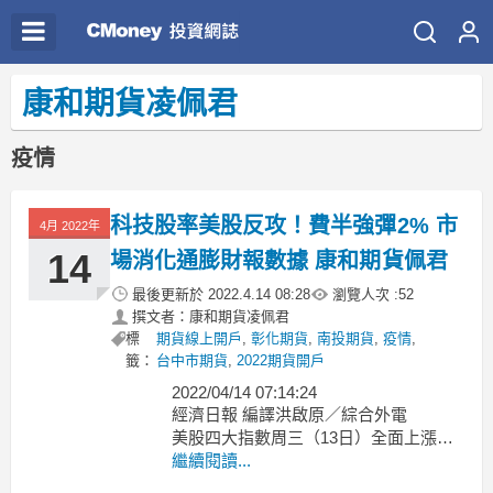
康和期貨凌佩君
疫情
科技股率美股反攻！費半強彈2% 市
4月 2022年
14
場消化通膨財報數據 康和期貨佩君
最後更新於
2022.4.14 08:28
瀏覽人次 :
52
撰文者：康和期貨凌佩君
標
期貨線上開戶
,
彰化期貨
,
南投期貨
,
疫情
,
籤：
台中市期貨
,
2022期貨開戶
2022/04/14 07:14:24
經濟日報 編譯洪啟原／綜合外電
美股四大指數周三（13日）全面上漲，
科技股率大盤反攻，投資人正消化最新
繼續閱讀...
通膨數據增幅高於預期和企業財報等消