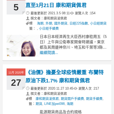
季電價減免，行
5
直至3月21日 康和期貨佩君
最後更新於
2021.3.5 08:11
瀏覽人次 :
154
撰文者：康和期貨凌佩君
標
海期
,
外期
,
國外期貨
,
日經225指數
,
小日經期貨
籤：
,
小日經手續費
日本日本經濟再生大臣西村康稔周五（5
日）上午與公衛專家開會時建議，東京
都及其周邊神奈川、埼玉和千葉等3縣的
緊急狀態，延長兩周到3月21日為止。緊
繼續閱讀...
急狀態最初在1月7日生效，這已經是第
二度延長，原本預訂要在3月7日解除。
等專家同意後，政府疫情小組會正式宣
《油價》擔憂全球疫情嚴重 布蘭特
11月 2020年
告。日相菅義偉今天（周五）稍晚將舉
行記者會
27
原油下跌1.7% 康和期貨佩君
最後更新於
2020.11.27 10:45
瀏覽人次 :
217
撰文者：康和期貨凌佩君
標
康和期貨凌佩君
,
期貨開戶手續費
,
期貨手續費
,
籤：
期貨
,
LINE加pei098
,
海期
能源期貨商品及合約規格