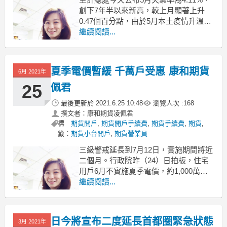
創下7年半以來新高，較上月顯著上升
0.47個百分點，由於5月本土疫情升溫至
全國三級警戒，衝擊民生服務業等產
繼續閱讀...
業，也讓5月因經濟因素而致工時未達35
小時者較4月暴增60.3萬人，勞動市場深
受衝擊。
夏季電價暫緩 千萬戶受惠 康和期貨
6月 2021年
根據主計總處調查，5月就業人數為
1139.8萬人，較上月減少
25
佩君
最後更新於
2021.6.25 10:48
瀏覽人次 :
168
撰文者：康和期貨凌佩君
標
期貨開戶
,
期貨開戶手續費
,
期貨手續費
,
期貨
,
籤：
期貨小台開戶
,
期貨營業員
三級警戒延長到7月12日，實施期間將近
二個月。行政院昨（24）日拍板，住宅
用戶6月不實施夏季電價，約1,000萬戶
受惠；服務業、農業電費得以減免，最
繼續閱讀...
多減免30%，約75萬戶受惠。
依台電估算，兩項電費優惠措施下，台
電將短收約61億元。
日今將宣布二度延長首都圈緊急狀態
3月 2021年
行政院昨討論紓困4.0精進方案，針對夏