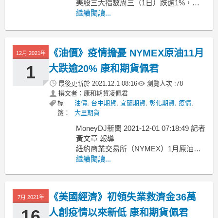
美股三大指數周三（1日）跌逾1%，美
國稍早通報首例新冠病毒變異株
繼續閱讀...
Omicron確診案例，使投資人對這個病
毒的擔憂加劇，市場同時已消化美國聯
準會（Fed）對通膨的評論。
《油價》疫情擔憂 NYMEX原油11月
12月 2021年
道瓊工業平均指數跌461.68點，或1
1
大跌逾20% 康和期貨佩君
最後更新於
2021.12.1 08:16
瀏覽人次 :
78
撰文者：康和期貨凌佩君
標
油價
,
台中期貨
,
宜蘭期貨
,
彰化期貨
,
疫情
,
籤：
大里期貨
MoneyDJ新聞 2021-12-01 07:18:49 記者
黃文章 報導
紐約商業交易所（NYMEX）1月原油期
貨11月30日收盤下跌3.77美元或5.4%成
繼續閱讀...
為每桶66.18美元，因新冠疫苗大廠莫德
納（Moderna Inc）執行長班塞爾
（Stéphane Bancel）
《美國經濟》初領失業救濟金36萬
7月 2021年
16
人創疫情以來新低 康和期貨佩君