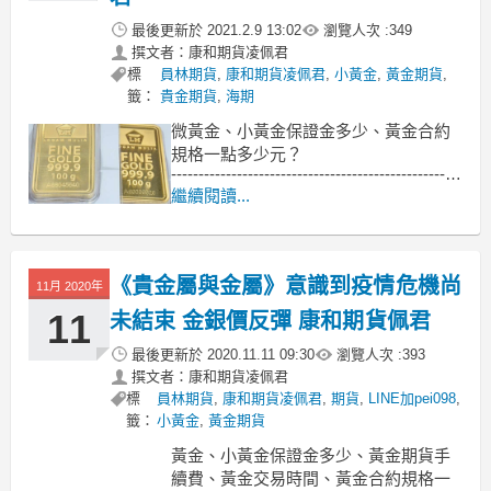
最後更新於
2021.2.9 13:02
瀏覽人次 :
349
撰文者：康和期貨凌佩君
標
員林期貨
,
康和期貨凌佩君
,
小黃金
,
黃金期貨
,
籤：
貴金期貨
,
海期
微黃金、小黃金保證金多少、黃金合約
規格一點多少元？
-----------------------------------------------------
------
繼續閱讀...
週一 (8 日) 交易，黃金期貨價格連續第
二日上漲，自近期觸及的 2 個月低點持
續反彈。
《貴金屬與金屬》意識到疫情危機尚
11月 2020年
Stone
11
未結束 金銀價反彈 康和期貨佩君
最後更新於
2020.11.11 09:30
瀏覽人次 :
393
撰文者：康和期貨凌佩君
標
員林期貨
,
康和期貨凌佩君
,
期貨
,
LINE加pei098
,
籤：
小黃金
,
黃金期貨
黃金、小黃金保證金多少、黃金期貨手
續費、黃金交易時間、黃金合約規格一