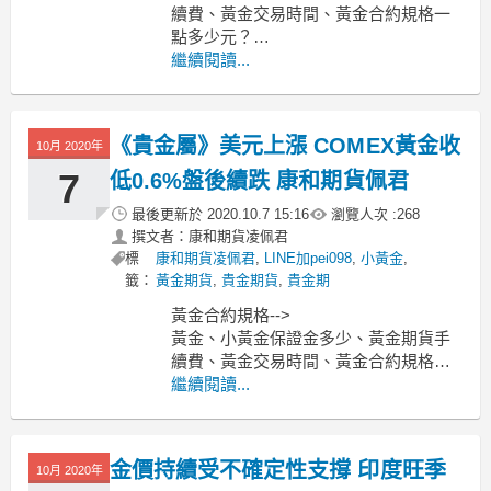
續費、黃金交易時間、黃金合約規格一
點多少元？
-----------------------------------------------------
繼續閱讀...
---------------------
MoneyDJ新聞 2020-10-30 07:24:29
《貴金屬》美元上漲 COMEX黃金收
10月 2020年
7
低0.6%盤後續跌 康和期貨佩君
最後更新於
2020.10.7 15:16
瀏覽人次 :
268
撰文者：康和期貨凌佩君
標
康和期貨凌佩君
,
LINE加pei098
,
小黃金
,
籤：
黃金期貨
,
貴金期貨
,
貴金期
黃金合約規格-->
黃金、小黃金保證金多少、黃金期貨手
續費、黃金交易時間、黃金合約規格一
點多少元？
繼續閱讀...
-----------------------------------------------------
---------------------
MoneyDJ新聞 202
金價持續受不確定性支撐 印度旺季
10月 2020年