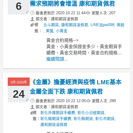
6
需求預期將會增溫 康和期貨佩君
最後更新於
2020.10.22 11:44
瀏覽人次 :
207
撰文者：康和期貨凌佩君
標
北斗期貨
,
康和期貨凌佩君
,
LINE加pei098
,
美股
籤：
,
美盤
,
小黃金
黃金合約規格-->
黃金、小黃金保證金多少、黃金期貨手
續費、黃金交易時間、黃金合約規格一
點多少元？
繼續閱讀...
-----------------------------------------------------
---------------------
MoneyDJ新聞 202
《金屬》擔憂經濟與疫情 LME基本
9月 2020年
24
金屬全面下跌 康和期貨佩君
最後更新於
2020.10.22 12:05
瀏覽人次 :
289
撰文者：康和期貨凌佩君
標
彰化外匯期貨手續費
,
彰化小日經期貨
,
籤：
彰化縣期貨手續費
,
彰化縣期貨
,
彰化市期貨
,
康和期貨凌佩君