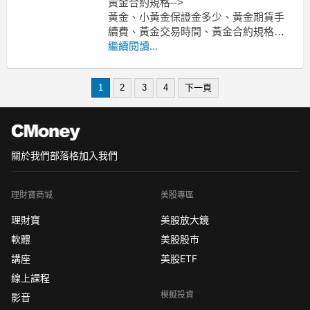
黃金合約規格-->
黃金、小黃金保證金多少、黃金期貨手
續費、黃金交易時間、黃金合約規格一
點多少元？
繼續閱讀...
-----------------------------------------------------
---------------------
MoneyDJ新聞 202
1
2
3
4
下一頁
關於我們
部落格
加入我們
理財寶商城
美股專區
理財寶
美股放大鏡
軟體
美股股市
講座
美股ETF
線上課程
模擬投資
影音