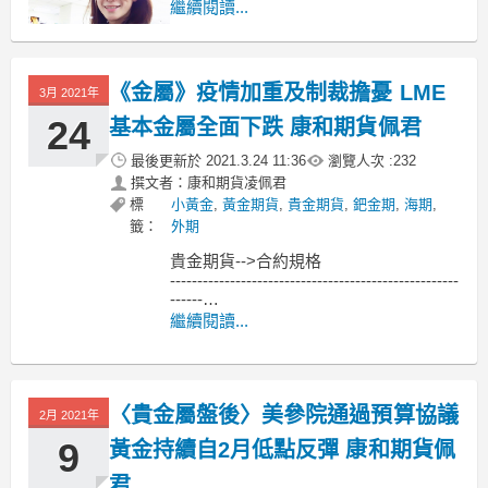
月的金融市場定下基調。
繼續閱讀...
FXTM 高級研究分析師 Lukman
Otunuga 表示，「昨日貴金屬的價格像
《金屬》疫情加重及制裁擔憂 LME
疊層塔一樣崩塌，因為 Fed 概述了縮減
3月 2021年
緊急刺激措施的路徑，
24
基本金屬全面下跌 康和期貨佩君
最後更新於
2021.3.24 11:36
瀏覽人次 :
232
撰文者：康和期貨凌佩君
標
小黃金
,
黃金期貨
,
貴金期貨
,
鈀金期
,
海期
,
籤：
外期
貴金期貨-->合約規格
-----------------------------------------------------
------
MoneyDJ新聞 2021-03-24 07:31:15 記者
繼續閱讀...
黃文章 報導
倫敦金屬交易所（LME）3個月基本金屬
期貨3月23日
〈貴金屬盤後〉美參院通過預算協議
2月 2021年
9
黃金持續自2月低點反彈 康和期貨佩
君