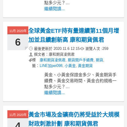
點多少元？
-----------------------------------------------------
繼續閱讀...
---------
MoneyDJ新聞 2020-11-11 07:55:21 記者
郭妍希 報導
全球黃金ETF持有量連續第11個月增
11月 2020年
6
加並且續創新高 康和期貨佩君
最後更新於
2020.11.6 12:15
瀏覽人次 :
259
撰文者：康和期貨凌佩君
標
康和期貨凌佩君
,
期貨開戶手續費
,
期貨
,
籤：
LINE加pei098
,
小黃金
,
黃金期貨
黃金、小黃金保證金多少、黃金期貨手
續費、黃金交易時間、黃金合約規格一
點多少元？
-----------------------------------------------------
繼續閱讀...
-----------------
MoneyDJ新聞 2020-11-06 10:21:33 記者
黃金市場及金礦商仍將受益於大規模
11月 2020年
4
財政刺激計劃 康和期貨佩君