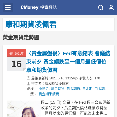
康和期貨凌佩君
黃金期貨走勢圖
〈貴金屬盤後〉Fed有意縮表 會議結
6月 2021年
16
束前夕 黃金續跌至一個月最低價位
康和期貨佩君
最後更新於
2021.6.16 13:29
瀏覽人次 :
178
撰文者：康和期貨凌佩君
標
小黃金
,
黃金期貨
,
貴金期貨
,
貴金期
,
白金期
,
籤：
貴金期手續費
週二 (15 日) 交易，在 Fed 週三公布更新
政策的前夕，黃金期貨價格延續跌勢至
一個月以來的最低價，可能為未來幾個