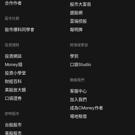
合作作者
股市大富翁
選股網
股市社群
雲端控股
股市爆料同學會
報明牌
投資理財
跨領域學習
投資網誌
學到
Money錢
口袋Studio
投資小學堂
聯絡我們
財經百科
美股放大鏡
客服中心
口袋證券
加入我們
成為CMoney作者
即時股市
場地租借
台股股市
美股股市