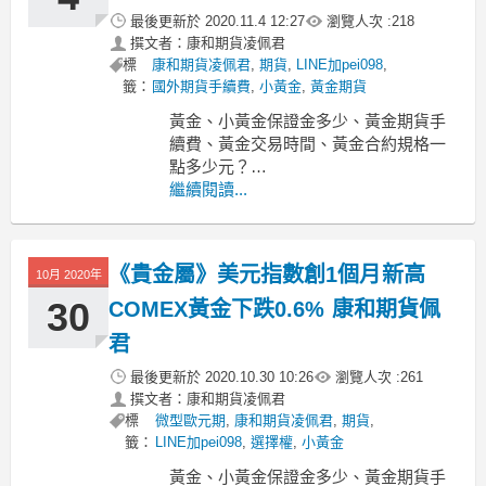
最後更新於
2020.11.4 12:27
瀏覽人次 :
218
撰文者：康和期貨凌佩君
標
康和期貨凌佩君
,
期貨
,
LINE加pei098
,
籤：
國外期貨手續費
,
小黃金
,
黃金期貨
黃金、小黃金保證金多少、黃金期貨手
續費、黃金交易時間、黃金合約規格一
點多少元？
-----------------------------------------------------
繼續閱讀...
--------------------
MoneyDJ新聞 2020-11-04 10:48:18
《貴金屬》美元指數創1個月新高
10月 2020年
30
COMEX黃金下跌0.6% 康和期貨佩
君
最後更新於
2020.10.30 10:26
瀏覽人次 :
261
撰文者：康和期貨凌佩君
標
微型歐元期
,
康和期貨凌佩君
,
期貨
,
籤：
LINE加pei098
,
選擇權
,
小黃金
黃金、小黃金保證金多少、黃金期貨手