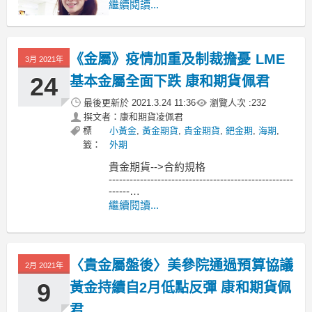
月的金融市場定下基調。
繼續閱讀...
FXTM 高級研究分析師 Lukman
Otunuga 表示，「昨日貴金屬的價格像
《金屬》疫情加重及制裁擔憂 LME
疊層塔一樣崩塌，因為 Fed 概述了縮減
3月 2021年
緊急刺激措施的路徑，
24
基本金屬全面下跌 康和期貨佩君
最後更新於
2021.3.24 11:36
瀏覽人次 :
232
撰文者：康和期貨凌佩君
標
小黃金
,
黃金期貨
,
貴金期貨
,
鈀金期
,
海期
,
籤：
外期
貴金期貨-->合約規格
-----------------------------------------------------
------
MoneyDJ新聞 2021-03-24 07:31:15 記者
繼續閱讀...
黃文章 報導
倫敦金屬交易所（LME）3個月基本金屬
期貨3月23日
〈貴金屬盤後〉美參院通過預算協議
2月 2021年
9
黃金持續自2月低點反彈 康和期貨佩
君