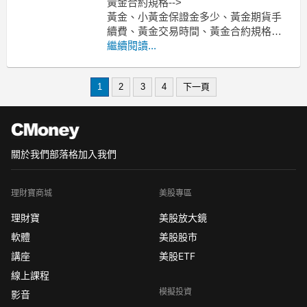
黃金合約規格-->
黃金、小黃金保證金多少、黃金期貨手
續費、黃金交易時間、黃金合約規格一
點多少元？
繼續閱讀...
-----------------------------------------------------
---------------------
MoneyDJ新聞 202
1
2
3
4
下一頁
關於我們
部落格
加入我們
理財寶商城
美股專區
理財寶
美股放大鏡
軟體
美股股市
講座
美股ETF
線上課程
模擬投資
影音