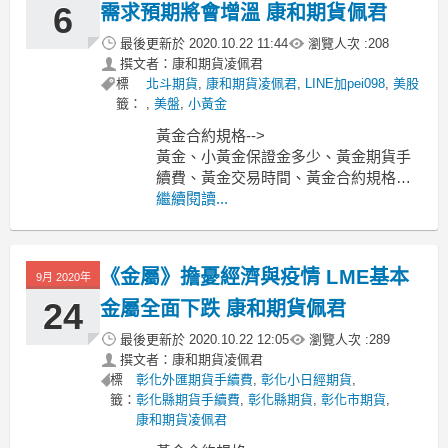
6
需求預期將會增溫 康和期貨佩君
最後更新於
2020.10.22 11:44
瀏覽人次 :
208
撰文者：康和期貨凌佩君
標
北斗期貨
,
康和期貨凌佩君
,
LINE加pei098
,
美股
籤：
,
美盤
,
小黃金
黃金合約規格-->
黃金、小黃金保證金多少、黃金期貨手
續費、黃金交易時間、黃金合約規格一
點多少元？
繼續閱讀...
-----------------------------------------------------
---------------------
MoneyDJ新聞 202
《金屬》擔憂經濟與疫情 LME基本
9月 2020年
24
金屬全面下跌 康和期貨佩君
最後更新於
2020.10.22 12:05
瀏覽人次 :
289
撰文者：康和期貨凌佩君
標
彰化外匯期貨手續費
,
彰化小日經期貨
,
籤：
彰化縣期貨手續費
,
彰化縣期貨
,
彰化市期貨
,
康和期貨凌佩君