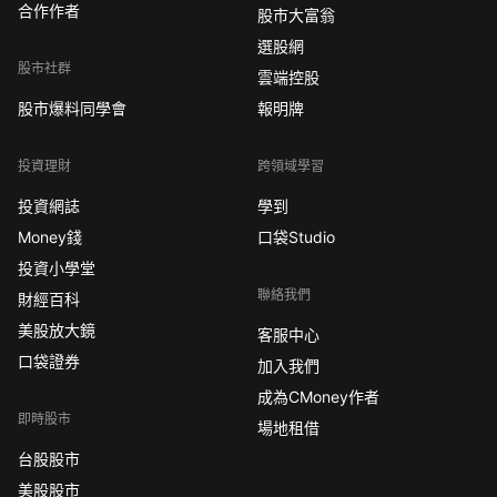
合作作者
股市大富翁
選股網
股市社群
雲端控股
股市爆料同學會
報明牌
投資理財
跨領域學習
投資網誌
學到
Money錢
口袋Studio
投資小學堂
聯絡我們
財經百科
美股放大鏡
客服中心
口袋證券
加入我們
成為CMoney作者
即時股市
場地租借
台股股市
美股股市