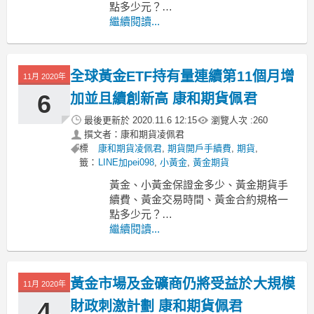
點多少元？
-----------------------------------------------------
繼續閱讀...
---------
MoneyDJ新聞 2020-11-11 07:55:21 記者
郭妍希 報導
全球黃金ETF持有量連續第11個月增
11月 2020年
6
加並且續創新高 康和期貨佩君
最後更新於
2020.11.6 12:15
瀏覽人次 :
260
撰文者：康和期貨凌佩君
標
康和期貨凌佩君
,
期貨開戶手續費
,
期貨
,
籤：
LINE加pei098
,
小黃金
,
黃金期貨
黃金、小黃金保證金多少、黃金期貨手
續費、黃金交易時間、黃金合約規格一
點多少元？
-----------------------------------------------------
繼續閱讀...
-----------------
MoneyDJ新聞 2020-11-06 10:21:33 記者
黃金市場及金礦商仍將受益於大規模
11月 2020年
4
財政刺激計劃 康和期貨佩君