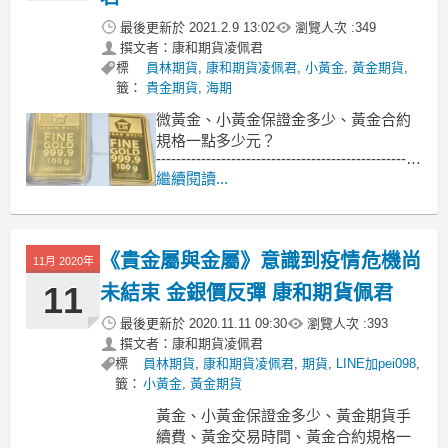
最後更新於
2021.2.9 13:02
瀏覽人次 :
349
撰文者：康和期貨凌佩君
標
員林期貨
,
康和期貨凌佩君
,
小黃金
,
黃金期貨
,
籤：
貴金期貨
,
海期
微黃金、小黃金保證金多少、黃金合約
規格一點多少元？
-----------------------------------------------------
------
繼續閱讀...
週一 (8 日) 交易，黃金期貨價格連續第
二日上漲，自近期觸及的 2 個月低點持
續反彈。
《貴金屬與金屬》意識到疫情危機尚
11月 2020年
Stone
11
未結束 金銀價反彈 康和期貨佩君
最後更新於
2020.11.11 09:30
瀏覽人次 :
393
撰文者：康和期貨凌佩君
標
員林期貨
,
康和期貨凌佩君
,
期貨
,
LINE加pei098
,
籤：
小黃金
,
黃金期貨
黃金、小黃金保證金多少、黃金期貨手
續費、黃金交易時間、黃金合約規格一