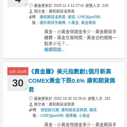
最後更新於
2020.11.4 12:27
瀏覽人次 :
218
撰文者：康和期貨凌佩君
標
康和期貨凌佩君
,
期貨
,
LINE加pei098
,
籤：
國外期貨手續費
,
小黃金
,
黃金期貨
黃金、小黃金保證金多少、黃金期貨手
續費、黃金交易時間、黃金合約規格一
點多少元？
-----------------------------------------------------
繼續閱讀...
--------------------
MoneyDJ新聞 2020-11-04 10:48:18
《貴金屬》美元指數創1個月新高
10月 2020年
30
COMEX黃金下跌0.6% 康和期貨佩
君
最後更新於
2020.10.30 10:26
瀏覽人次 :
261
撰文者：康和期貨凌佩君
標
微型歐元期
,
康和期貨凌佩君
,
期貨
,
籤：
LINE加pei098
,
選擇權
,
小黃金
黃金、小黃金保證金多少、黃金期貨手