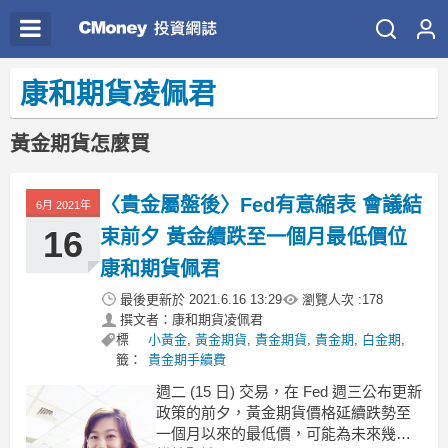
康和期貨凌佩君
黃金期貨怎麼買
〈貴金屬盤後〉Fed有意縮表 會議結
6月 2021年
16
束前夕 黃金續跌至一個月最低價位
康和期貨佩君
最後更新於
2021.6.16 13:29
瀏覽人次 :
178
撰文者：康和期貨凌佩君
標
小黃金
,
黃金期貨
,
貴金期貨
,
貴金期
,
白金期
,
籤：
貴金期手續費
週二 (15 日) 交易，在 Fed 週三公布更新
政策的前夕，黃金期貨價格延續跌勢至
一個月以來的最低價，可能為未來幾個