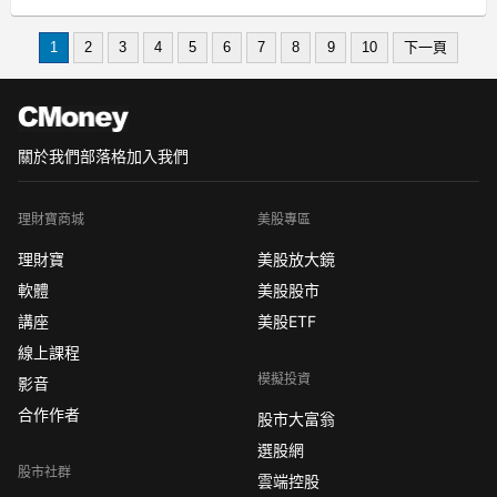
後，投資者仍持謹慎態度，指標期銅上
漲0.2%。
1
2
3
4
5
6
7
8
9
10
下一頁
銅價上月曾達2011年以來的最高水準，
此後失去了動能，因目前存在太多的不
確定性，但銅的基本面依然強勁，漲
關於我們
部落格
加入我們
理財寶商城
美股專區
理財寶
美股放大鏡
軟體
美股股市
講座
美股ETF
線上課程
模擬投資
影音
合作作者
股市大富翁
選股網
股市社群
雲端控股