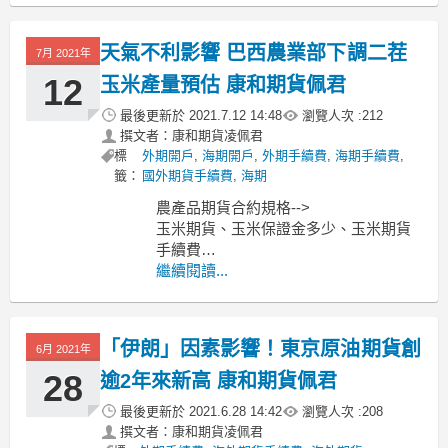
制，預估18日凌晨零時起，汽、柴油每
公升價格調降新台幣0.3元。
天氣不利影響 巴西農業部下調二茬
7月 2021年
按照預測狀況，92無鉛汽油每公升
12
玉米產量預估 康和期貨佩君
最後更新於
2021.7.12 14:48
瀏覽人次 :
212
撰文者：康和期貨凌佩君
標
外期開戶
,
海期開戶
,
外期手續費
,
海期手續費
,
籤：
國外期貨手續費
,
海期
農產品期貨合約規格-->
玉米期貨、玉米保證金多少、玉米期貨
手續費
小麥期貨、小麥保證金多少、小麥期貨
繼續閱讀...
手續費
黃豆期貨、黃豆保證金多少、黃豆期貨
手續費
「伊朗」因素影響！東京原油期貨創
6月 2021年
----------------------------------------------
MoneyDJ新聞
28
逾2年來新高 康和期貨佩君
最後更新於
2021.6.28 14:42
瀏覽人次 :
208
撰文者：康和期貨凌佩君