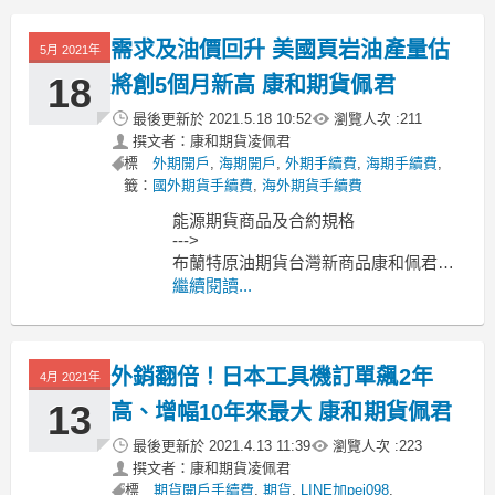
微型道瓊
需求及油價回升 美國頁岩油產量估
5月 2021年
18
將創5個月新高 康和期貨佩君
最後更新於
2021.5.18 10:52
瀏覽人次 :
211
撰文者：康和期貨凌佩君
標
外期開戶
,
海期開戶
,
外期手續費
,
海期手續費
,
籤：
國外期貨手續費
,
海外期貨手續費
能源期貨商品及合約規格
--->
布蘭特原油期貨台灣新商品康和佩君介
紹
繼續閱讀...
--->
原油期貨、輕原油CL、小輕原油QM保
證金多少??輕原油期貨手續費??輕原油
外銷翻倍！日本工具機訂單飆2年
交易時間??
4月 2021年
--------------------------------------------
13
高、增幅10年來最大 康和期貨佩君
最後更新於
2021.4.13 11:39
瀏覽人次 :
223
撰文者：康和期貨凌佩君
標
期貨開戶手續費
,
期貨
,
LINE加pei098
,