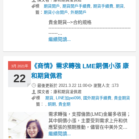
標
期貨開戶
,
期貨開戶手續費
,
期貨手續費
,
期貨
,
籤：
期貨小台開戶
,
外期開戶
貴金期貨-->合約規格
-----------------------------------------------------
------
MoneyDJ新聞 2021-03-31 07:27:15 記者
繼續閱讀...
黃文章 報導
紐約商品期貨交易所（COMEX）6月黃
金期貨3月30
《商情》需求轉強 LME銅價小漲 康
3月 2021年
22
和期貨佩君
最後更新於
2021.3.22 11:00
瀏覽人次 :
173
撰文者：康和期貨凌佩君
標
期貨
,
LINE加pei098
,
國外期貨手續費
,
貴金期貨
籤：
,
銅期
,
貴金期
需求轉強，支撐倫敦(LME)金屬多收揚；
其中銅價小漲，主要受到需求上升和供
應緊張的預期推動，儘管在中美外交官
互相指責以及美國公債收益率迅速上升
繼續閱讀...