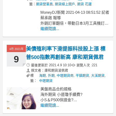
籤：
期貨營業員
,
期貨線上開戶
,
期貨 花蓮
MoneyDJ新聞 2021-04-13 08:51:52 記者
蔡承啟 報導
外銷訂單翻倍，帶動日本3月工具機訂單
額創2年來新高、增幅為10年來最大。
繼續閱讀...
日本工具機工業會(JMTBA)12日公布統
計數據指出，因外銷訂單暴增，帶動
2021年3月份日本工具機整體訂單金額
美債殖利率下滑提振科技股上漲 標
4月 2021年
(初估值、內銷+外銷)
9
普500指數再創新高 康和期貨佩君
最後更新於
2021.4.9 10:10
瀏覽人次 :
221
撰文者：康和期貨凌佩君
標
海期
,
外期
,
中壢期貨商
,
平鎮期貨
,
大溪期貨
,
籤：
中壢期貨
美盤商品合約規格
海外期貨 小道瓊手續費?
小S＆P500保證金?
海外期貨 小那斯達克指數期貨?
繼續閱讀...
還有微型指數商品喔