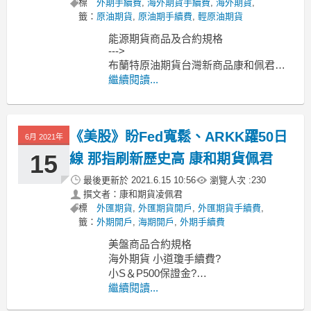
標
外期手續費
,
海外期貨手續費
,
海外期貨
,
籤：
原油期貨
,
原油期手續費
,
輕原油期貨
能源期貨商品及合約規格
--->
布蘭特原油期貨台灣新商品康和佩君介
紹
繼續閱讀...
--->
原油期貨、輕原油CL、小輕原油QM保
證金多少??輕原油期貨手續費??輕原油
《美股》盼Fed寬鬆、ARKK躍50日
交易時間??
6月 2021年
--------------------------------------------
15
線 那指刷新歷史高 康和期貨佩君
最後更新於
2021.6.15 10:56
瀏覽人次 :
230
撰文者：康和期貨凌佩君
標
外匯期貨
,
外匯期貨開戶
,
外匯期貨手續費
,
籤：
外期開戶
,
海期開戶
,
外期手續費
美盤商品合約規格
海外期貨 小道瓊手續費?
小S＆P500保證金?
海外期貨 小那斯達克指數期貨?
繼續閱讀...
還有微型指數商品喔