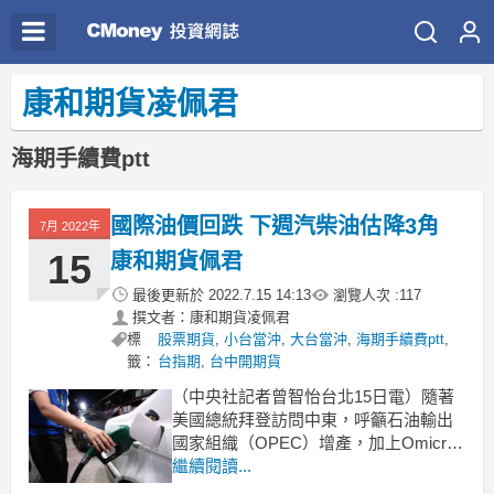
康和期貨凌佩君
海期手續費ptt
國際油價回跌 下週汽柴油估降3角
7月 2022年
15
康和期貨佩君
最後更新於
2022.7.15 14:13
瀏覽人次 :
117
撰文者：康和期貨凌佩君
標
股票期貨
,
小台當沖
,
大台當沖
,
海期手續費ptt
,
籤：
台指期
,
台中開期貨
（中央社記者曾智怡台北15日電）隨著
美國總統拜登訪問中東，呼籲石油輸出
國家組織（OPEC）增產，加上Omicron
亞變種病毒株BA.5入侵中國，國際油價
繼續閱讀...
應聲下跌。中油持續啟動油價平穩雙機