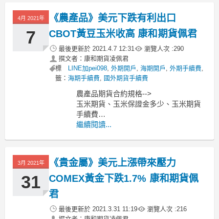
微型道瓊
《農產品》美元下跌有利出口
4月 2021年
7
CBOT黃豆玉米收高 康和期貨佩君
最後更新於
2021.4.7 12:31
瀏覽人次 :
290
撰文者：康和期貨凌佩君
標
LINE加pei098
,
外期開戶
,
海期開戶
,
外期手續費
,
籤：
海期手續費
,
國外期貨手續費
農產品期貨合約規格-->
玉米期貨、玉米保證金多少、玉米期貨
手續費
小麥期貨、小麥保證金多少、小麥期貨
繼續閱讀...
手續費
黃豆期貨、黃豆保證金多少、黃豆期貨
手續費
《貴金屬》美元上漲帶來壓力
3月 2021年
----------------------------------------------
MoneyDJ新聞
31
COMEX黃金下跌1.7% 康和期貨佩
君
最後更新於
2021.3.31 11:19
瀏覽人次 :
216
撰文者：康和期貨凌佩君