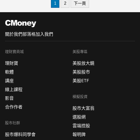
1
2
下一頁
貨結算日？標普500期貨手續費？
小那斯達克指數期
關於我們
部落格
加入我們
理財寶商城
美股專區
理財寶
美股放大鏡
軟體
美股股市
講座
美股ETF
線上課程
模擬投資
影音
合作作者
股市大富翁
選股網
股市社群
雲端控股
股市爆料同學會
報明牌