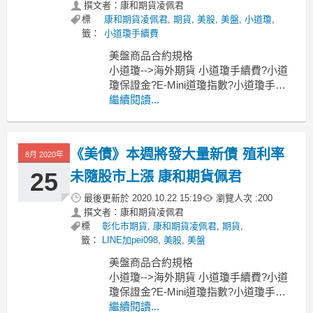
撰文者：康和期貨凌佩君
標
康和期貨凌佩君
,
期貨
,
美股
,
美盤
,
小道瓊
,
籤：
小道瓊手續費
美盤商品合約規格
小道瓊-->海外期貨 小道瓊手續費?小道
瓊保證金?E-Mini道瓊指數?小道瓊手機
下單?小道瓊結算日?康和佩君
繼續閱讀...
小SP-->小S＆P500保證金?S＆P500期
貨?標普500期貨一點多少錢？標普500期
貨結算日？標普500期貨手續費？
《美債》本週將發大量新債 殖利率
8月 2020年
小那斯達克指數期
25
未隨股市上漲 康和期貨佩君
最後更新於
2020.10.22 15:19
瀏覽人次 :
200
撰文者：康和期貨凌佩君
標
彰化市期貨
,
康和期貨凌佩君
,
期貨
,
籤：
LINE加pei098
,
美股
,
美盤
美盤商品合約規格
小道瓊-->海外期貨 小道瓊手續費?小道
瓊保證金?E-Mini道瓊指數?小道瓊手機
下單?小道瓊結算日?康和佩君
繼續閱讀...