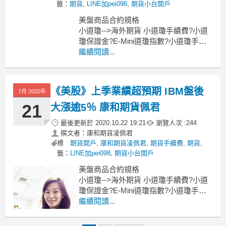
籤：
期貨
,
LINE加pei098
,
期貨小台開戶
美盤商品合約規格
小道瓊-->海外期貨 小道瓊手續費?小道
瓊保證金?E-Mini道瓊指數?小道瓊手機
下單?小道瓊結算日?康和佩君
繼續閱讀...
小SP-->小S＆P500保證金?S＆P500期
貨?標普500期貨一點多少錢？標普500期
貨結算日？標普500期貨手續費？
《美股》上季業績超預期 IBM盤後
7月 2020年
小那斯達克指數期
21
大漲逾5％ 康和期貨佩君
最後更新於
2020.10.22 19:21
瀏覽人次 :
244
撰文者：康和期貨凌佩君
標
期貨開戶
,
康和期貨凌佩君
,
期貨手續費
,
期貨
,
籤：
LINE加pei098
,
期貨小台開戶
美盤商品合約規格
小道瓊-->海外期貨 小道瓊手續費?小道
瓊保證金?E-Mini道瓊指數?小道瓊手機
下單?小道瓊結算日?康和佩君
繼續閱讀...
小SP-->小S＆P500保證金?S＆P500期
貨?標普500期貨一點多少錢？標普500期