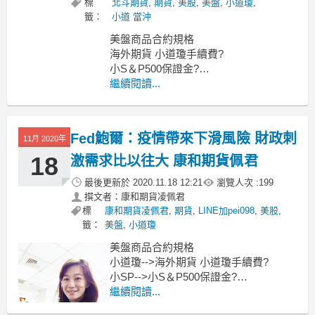
標
北斗期貨
,
期貨
,
美股
,
美盤
,
小道瓊
,
籤：
小道 當沖
美盤商品合約規格
海外期貨 小道瓊手續費?
小S＆P500保證金?
海外期貨 小那斯達克指數期貨?
繼續閱讀...
還有微型指數商品喔
微型道瓊
Fed鮑爾：疫情帶來下滑風險 財政刺
11月 2020年
18
激需求比以往大 康和期貨佩君
最後更新於
2020.11.18 12:21
瀏覽人次 :
199
撰文者：康和期貨凌佩君
標
康和期貨凌佩君
,
期貨
,
LINE加pei098
,
美股
,
籤：
美盤
,
小道瓊
美盤商品合約規格
小道瓊-->海外期貨 小道瓊手續費?
小SP-->小S＆P500保證金?
小那斯達克指數期貨-->海外期貨 小那斯
繼續閱讀...
達克指數期貨?