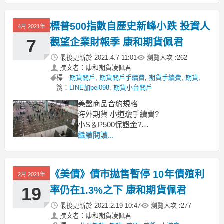
微型道瓊
標普500指數自歷史新峰小跌 投資人
4月 2021年
7
觀望企業財報季 康和期貨佩君
最後更新於
2021.4.7 11:01
瀏覽人次 :
262
撰文者：康和期貨凌佩君
標
期貨開戶
,
期貨開戶手續費
,
期貨手續費
,
期貨
,
籤：
LINE加pei098
,
期貨小台開戶
美盤商品合約規格
海外期貨 小道瓊手續費?
小S＆P500保證金?
海外期貨 小那斯達克指數期貨?
繼續閱讀...
還有微型指數商品喔
微型道瓊
《美債》債市拋售暫停 10年債殖利
2月 2021年
19
率仍在1.3%之下 康和期貨佩君
最後更新於
2021.2.19 10:47
瀏覽人次 :
277
撰文者：康和期貨凌佩君