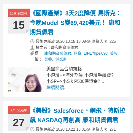
還有微型指數商品喔
微型道瓊
《國際產業》3天2度降價 馬斯克：
10月 2020年
15
今晚Model S變69,420美元！ 康和
期貨佩君
最後更新於
2020.10.15 13:09
瀏覽人次 :
225
撰文者：康和期貨凌佩君
標
康和期貨凌佩君
,
期貨
,
LINE加pei098
,
美股
,
籤：
美盤
,
小道瓊
美盤商品合約規格
小道瓊-->海外期貨 小道瓊手續費?
小SP-->小S＆P500保證金?
小那斯達克指數期貨-->海外期貨 小那斯
繼續閱讀...
達克指數期貨?
還有微型指數商品喔~~
微型道瓊
《美股》Salesforce、網飛、特斯拉
8月 2020年
27
飆 NASDAQ再創高 康和期貨佩君
最後更新於
2020.10.22 15:01
瀏覽人次 :
271