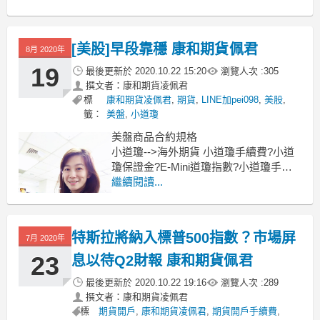
小SP-->小S＆P500保證金?S＆P500期
貨?標普500期貨一點多少錢？標普500期
貨結算日？標普500期貨手續費？
[美股]早段靠穩 康和期貨佩君
8月 2020年
小那斯達克指數期
19
最後更新於
2020.10.22 15:20
瀏覽人次 :
305
撰文者：康和期貨凌佩君
標
康和期貨凌佩君
,
期貨
,
LINE加pei098
,
美股
,
籤：
美盤
,
小道瓊
美盤商品合約規格
小道瓊-->海外期貨 小道瓊手續費?小道
瓊保證金?E-Mini道瓊指數?小道瓊手機
下單?小道瓊結算日?康和佩君
繼續閱讀...
小SP-->小S＆P500保證金?S＆P500期
貨?標普500期貨一點多少錢？標普500期
貨結算日？標普500期貨手續費？
特斯拉將納入標普500指數？市場屏
7月 2020年
小那斯達克指數期
23
息以待Q2財報 康和期貨佩君
最後更新於
2020.10.22 19:16
瀏覽人次 :
289
撰文者：康和期貨凌佩君
標
期貨開戶
,
康和期貨凌佩君
,
期貨開戶手續費
,