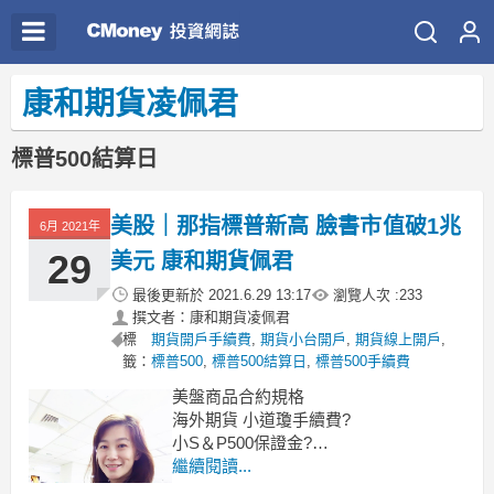
康和期貨凌佩君
標普500結算日
美股｜那指標普新高 臉書市值破1兆
6月 2021年
29
美元 康和期貨佩君
最後更新於
2021.6.29 13:17
瀏覽人次 :
233
撰文者：康和期貨凌佩君
標
期貨開戶手續費
,
期貨小台開戶
,
期貨線上開戶
,
籤：
標普500
,
標普500結算日
,
標普500手續費
美盤商品合約規格
海外期貨 小道瓊手續費?
小S＆P500保證金?
海外期貨 小那斯達克指數期貨?
繼續閱讀...
還有微型指數商品喔