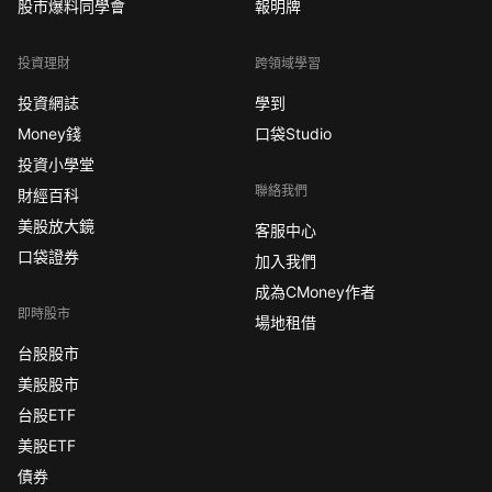
股市爆料同學會
報明牌
投資理財
跨領域學習
投資網誌
學到
Money錢
口袋Studio
投資小學堂
聯絡我們
財經百科
美股放大鏡
客服中心
口袋證券
加入我們
成為CMoney作者
即時股市
場地租借
台股股市
美股股市
台股ETF
美股ETF
債券