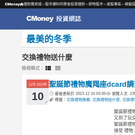
CMoney
理財寶商城
股市爆料同學會
投資理財
即時股市
美股專區
模擬
最美的冬季
交換禮物送什麼
檢視模式：
聖誕節禮物魔羯座dcar
12月 2023年
10
最後更新於
2023.12.10 03:05
瀏覽人次 :
23
標籤：
交換禮物推薦
,
交換禮物送什麼
,
交換禮
聖誕節禮物
又到了玩
聖誕節禮物
接受 禮物