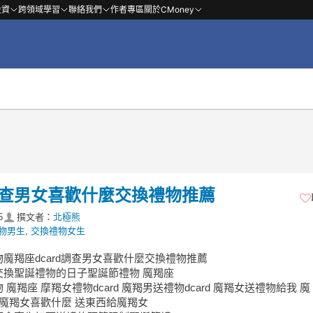
投資
跨領域學習
聯絡我們
作者專區
關於CMoney
d調查男女喜歡什麼交換禮物推薦
5
撰文者：
北極熊
物男生
,
交換禮物女生
魔羯座dcard調查男女喜歡什麼交換禮物推薦
交換聖誕禮物的日子聖誕節禮物 魔羯座
 魔羯座 摩羯女禮物dcard 魔羯男送禮物dcard 魔羯女送禮物給我 魔 
 魔羯女喜歡什麼 送東西給魔羯女