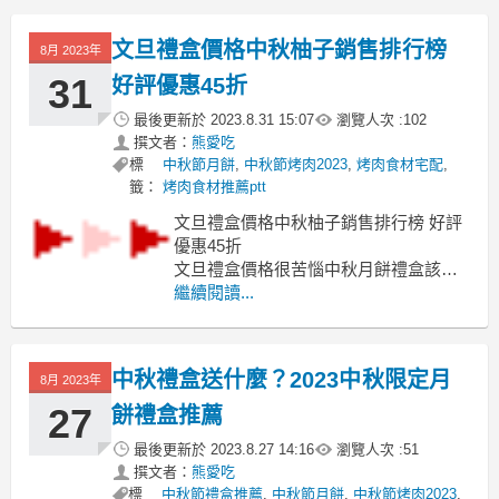
介紹 麻豆文旦價格 麻豆文旦推薦 麻豆
文旦推薦ptt 麻豆文旦品種 麻豆文旦2023
文旦禮盒價格中秋柚子銷售排行榜
8月 2023年
才有過到中秋節的感覺～麻豆文旦
現在
31
好評優惠45折
最後更新於
2023.8.31 15:07
瀏覽人次 :
102
撰文者：
熊愛吃
標
中秋節月餅
,
中秋節烤肉2023
,
烤肉食材宅配
,
籤：
烤肉食材推薦ptt
文旦禮盒價格中秋柚子銷售排行榜 好評
優惠45折
文旦禮盒價格很苦惱中秋月餅禮盒該送
什麼比較好嗎?
繼續閱讀...
文旦推薦ptt 文旦推薦dcard 文旦禮盒推
薦 老欉文旦特色, 麻豆老欉文旦推薦, 麻
豆文旦特色, 老欉柚子推薦, 文旦推薦
中秋禮盒送什麼？2023中秋限定月
8月 2023年
2023, 文旦禮盒2023, 麻豆文旦禮盒, 麻
豆文旦價格,
27
餅禮盒推薦
最後更新於
2023.8.27 14:16
瀏覽人次 :
51
撰文者：
熊愛吃
標
中秋節禮盒推薦
,
中秋節月餅
,
中秋節烤肉2023
,