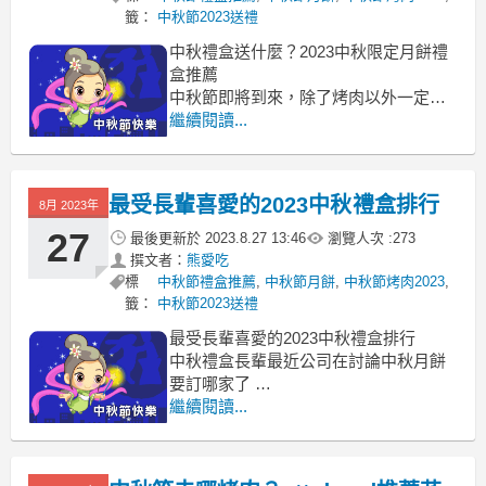
籤：
中秋節2023送禮
中秋禮盒送什麼？2023中秋限定月餅禮
盒推薦
中秋節即將到來，除了烤肉以外一定要
吃月餅中秋禮盒送什麼
繼續閱讀...
中秋禮盒推薦ptt 中秋禮盒推薦dcard 中
秋禮盒送什麼 中秋送禮排行榜 中秋送禮
推薦 中秋禮盒推薦 中秋送禮不要月餅
最受長輩喜愛的2023中秋禮盒排行
8月 2023年
中秋禮盒推薦2023 平價中秋禮盒 中秋送
禮不要吃的 最想收到的
27
最後更新於
2023.8.27 13:46
瀏覽人次 :
273
撰文者：
熊愛吃
標
中秋節禮盒推薦
,
中秋節月餅
,
中秋節烤肉2023
,
籤：
中秋節2023送禮
最受長輩喜愛的2023中秋禮盒排行
中秋禮盒長輩最近公司在討論中秋月餅
要訂哪家了
中秋禮盒推薦ptt 中秋禮盒推薦dcard 中
繼續閱讀...
秋禮盒長輩 適合老人伴手禮 中秋送禮排
行榜 中秋禮盒不要月餅 中秋送禮禁忌
中秋送禮推薦 中秋禮盒2023 中秋送禮不