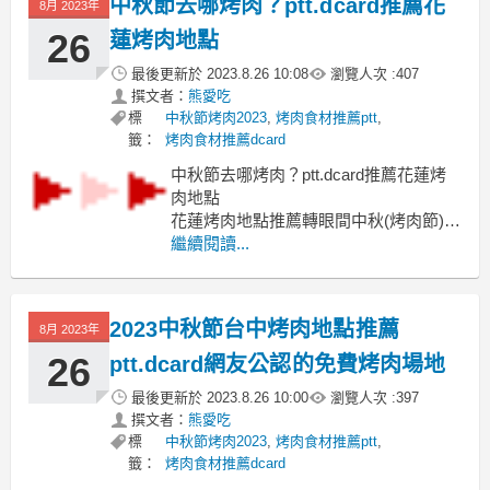
中秋節去哪烤肉？ptt.dcard推薦花
8月 2023年
要吃的
中秋禮盒長輩有人吃過不錯的
26
蓮烤肉地點
最後更新於
2023.8.26 10:08
瀏覽人次 :
407
撰文者：
熊愛吃
標
中秋節烤肉2023
,
烤肉食材推薦ptt
,
籤：
烤肉食材推薦dcard
中秋節去哪烤肉？ptt.dcard推薦花蓮烤
肉地點
花蓮烤肉地點推薦轉眼間中秋(烤肉節)又
即將來臨
繼續閱讀...
花蓮烤肉地點推薦ptt 花蓮烤肉地點推薦
dcard 花蓮烤肉場地租借 花蓮戶外烤肉
地點 花蓮海邊烤肉 花蓮烤肉農場 七星
2023中秋節台中烤肉地點推薦
8月 2023年
潭可以烤肉嗎 海邊烤肉地點 花蓮 野 溪
烤肉 花蓮露天烤肉
26
ptt.dcard網友公認的免費烤肉場地
最後更新於
2023.8.26 10:00
瀏覽人次 :
397
撰文者：
熊愛吃
標
中秋節烤肉2023
,
烤肉食材推薦ptt
,
籤：
烤肉食材推薦dcard