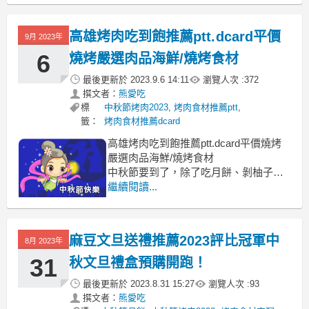
麼食材 烤肉食材清單表 烤肉必備清單
烤肉食材宅配 烤肉必備食材ptt 烤肉創意
高雄烤肉吃到飽推薦ptt.dcard平價
9月 2023年
菜單 烤肉必備食材dcard
最令我期待的就是烤肉啦中秋烤肉食材
6
燒烤嚴選肉品海鮮/燒烤食材
最後更新於
2023.9.6 14:11
瀏覽人次 :
372
撰文者：
熊愛吃
標
中秋節烤肉2023
,
烤肉食材推薦ptt
,
籤：
烤肉食材推薦dcard
高雄烤肉吃到飽推薦ptt.dcard平價燒烤
嚴選肉品海鮮/燒烤食材
中秋節要到了，除了吃月餅、剝柚子高
雄烤肉吃到飽
繼續閱讀...
高雄烤肉吃到飽ptt, 高雄平價燒烤吃到飽
推薦 高雄燒肉吃到飽dcard 高雄燒肉吃
到飽 高雄吃到飽 平價燒肉吃到飽 高雄
麻豆文旦送禮推薦2023評比冠軍中
8月 2023年
燒肉吃到飽價格 499燒肉吃到飽 高雄燒
烤海鮮吃到
31
秋文旦禮盒預購開跑！
最後更新於
2023.8.31 15:27
瀏覽人次 :
93
撰文者：
熊愛吃