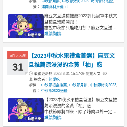
標
中秋節月餅
,
中秋節烤肉2023
,
烤肉食材宅配
,
籤：
烤肉食材推薦ptt
麻豆文旦送禮推薦2023評比冠軍中秋文
旦禮盒預購開跑！
誰說中秋節只能吃月餅？麻豆文旦送禮
文旦推薦ptt, 文旦推薦dcard, 麻豆文旦送
繼續閱讀...
禮 文旦禮盒推薦 文旦禮盒紙箱 麻 豆 文
旦訂購 老欉文旦禮盒 頂級 麻 豆 文旦 台
南 麻 豆 文旦
【2023中秋水果禮盒首選】麻豆文
8月 2023年
餡料豐富但是又不會油膩麻豆文旦送禮
31
旦推薦涼浸浸的金黃「柚」惑
最後更新於
2023.8.31 15:17
瀏覽人次 :
60
撰文者：
熊愛吃
標
中秋節禮盒推薦
,
中秋節月餅
,
中秋節烤肉2023
,
籤：
中秋節2023送禮
【2023中秋水果禮盒首選】麻豆文旦推
薦涼浸浸的金黃「柚」惑
中秋節即將到來，除了烤肉以外一定要
吃月餅麻豆文旦
繼續閱讀...
麻豆文旦dcard 麻豆文旦特色 麻豆文旦