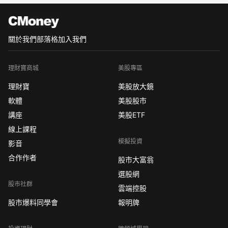
可以烤什麼點心 烤肉必備食材ptt
最令我期待的就是烤肉啦烤肉必備清單
關於我們
部落格
加入我們
理財寶商城
美股專區
理財寶
美股放大鏡
軟體
美股股市
講座
美股ETF
線上課程
模擬投資
影音
合作作者
股市大富翁
選股網
股市社群
雲端控股
股市爆料同學會
報明牌