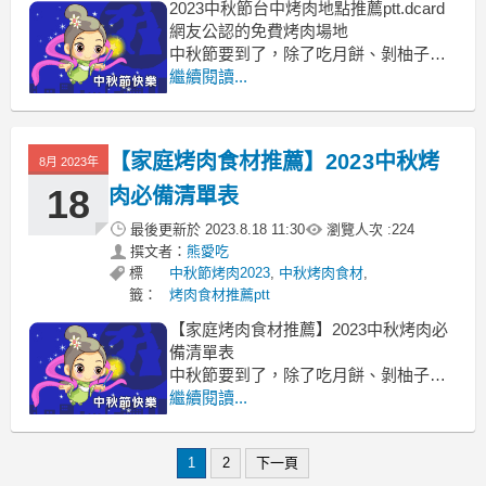
2023中秋節台中烤肉地點推薦ptt.dcard
網友公認的免費烤肉場地
中秋節要到了，除了吃月餅、剝柚子台
中烤肉地點推薦
繼續閱讀...
台中烤肉地點推薦ptt, 台中烤肉地點推薦
dcard, 免費烤肉場地台中 台中烤肉農場
台中開放烤肉 烤肉場地租借台中 台中山
【家庭烤肉食材推薦】2023中秋烤
8月 2023年
上烤肉 台中烤肉玩水 大坑烤肉區
18
肉必備清單表
最後更新於
2023.8.18 11:30
瀏覽人次 :
224
撰文者：
熊愛吃
標
中秋節烤肉2023
,
中秋烤肉食材
,
籤：
烤肉食材推薦ptt
【家庭烤肉食材推薦】2023中秋烤肉必
備清單表
中秋節要到了，除了吃月餅、剝柚子烤
肉必備清單
繼續閱讀...
烤肉必備清單 烤肉要買什麼食材 烤肉準
備工具 烤肉食材清單表 烤肉必備食材
1
2
下一頁
dcard 家庭烤肉食材 烤肉創意菜單 烤肉