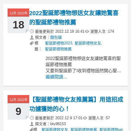
的地獄禮物 很廢但很實用的禮物 聖誕節
創意禮物 聖誕節惡搞禮物推薦 聖誕節惡
2022聖誕節禮物想送女友讓她驚喜
12月 2022年
搞禮物2022 聖誕節惡搞禮物ptt, 聖誕節
惡搞禮物dcard
18
的聖誕節禮物推薦
但是我都
最後更新於
2022.12.18 16:41
瀏覽人次 :
174
撰文者：
麵包貓
標
聖誕節禮物2023
,
聖誕節禮物女友
,
籤：
聖誕節禮物推薦
2022聖誕節禮物想送女友讓她驚喜的聖
誕節禮物推薦
又要到聖誕節了!收到禮物固然開心聖誕
節禮物女友
繼續閱讀...
聖誕節禮物女友 聖誕節禮物排行 聖誕節
禮物女友dcard 聖誕節禮物男友 聖誕節
禮物女友ptt 聖誕禮物太太 聖誕節禮物老
【聖誕節禮物女友推薦篇】用這招成
12月 2022年
婆 聖誕節禮物推薦 女友生日禮物排行榜
2022聖誕節禮物
9
功擄獲她的心！
最後更新於
2022.12.9 17:01
瀏覽人次 :
57
撰文者：btv98153
標
聖誕節禮物女友
,
聖誕節禮物推薦
,
聖誕節禮物ptt