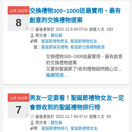
節禮物送男友,聖誕節禮物送女友, 聖誕
節禮物 小朋友,兒童聖誕節禮物,聖誕節
交換禮物300~1000送最實用、最有
12月 2022年
禮物 小孩, 聖誕節禮物交換,聖誕節禮物
送什麼,聖誕節禮物網
8
創意的交換禮物提案
最後更新於
2022.12.8 04:07
瀏覽人次 :
183
撰文者：
麵包貓
標
聖誕節禮物男友
,
聖誕節禮物女友
,
籤：
聖誕節搞笑禮物
,
聖誕節交換禮物創意
交換禮物300~1000送最實用、最有創意
的交換禮物提案
又要到聖誕節了!收到禮物固然開心交換
禮物1000
繼續閱讀...
交換禮物1000元送什麼,聖誕節交換禮物
1000左右,聖誕交換禮物1000, 聖誕交換
禮物1000元送什麼,交換禮物 1000以上,
男友一定要看！聖誕節禮物女友一定
12月 2022年
交換禮物1000送什麼有創意,交換禮物
1000
7
會想收到的聖誕禮物排行榜
最後更新於
2022.12.7 04:47
瀏覽人次 :
59
撰文者：
麵包貓
標
聖誕節禮物排行
,
聖誕節禮物女友
,