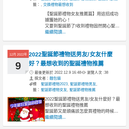
籤：
,
交換禮物最想收到
【聖誕節禮物女友推薦篇】用這招成功
擄獲她的心！
又要到聖誕節了!收到禮物固然開心聖誕
節禮物女友
繼續閱讀...
聖誕節禮物女友, 聖誕節禮物排行, 女友
聖誕禮物dcard, 男朋友 聖誕 節禮物, 聖
誕 節小禮物推薦, 聖誕禮物實用, 交換禮
2022聖誕節禮物送男友/女友什麼
12月 2022年
物最想收到, 交換禮物第一名, 聖誕禮物
推薦學生, 聖誕節禮物
9
好？最想收到的聖誕禮物推薦
最後更新於
2022.12.9 16:48
瀏覽人次 :
38
撰文者：
麵包貓
標
聖誕節禮物2023
,
聖誕節禮物男友
,
籤：
聖誕節禮物女友
,
聖誕節禮物推薦
2022聖誕節禮物送男友/女友什麼好？最
想收到的聖誕禮物推薦
聖誕節又是頭痛該怎麼買禮物的時候
2022聖誕節禮物
繼續閱讀...
聖誕節禮物 熱銷,聖誕節禮物推薦,聖誕