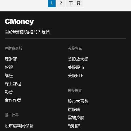
1
2
下一頁
換禮物最想收到 交換禮物排行榜 聖誕節
禮物男友 聖誕 節小禮物推薦 百貨公司
交換禮物
聖誕
關於我們
部落格
加入我們
理財寶商城
美股專區
理財寶
美股放大鏡
軟體
美股股市
講座
美股ETF
線上課程
模擬投資
影音
合作作者
股市大富翁
選股網
股市社群
雲端控股
股市爆料同學會
報明牌