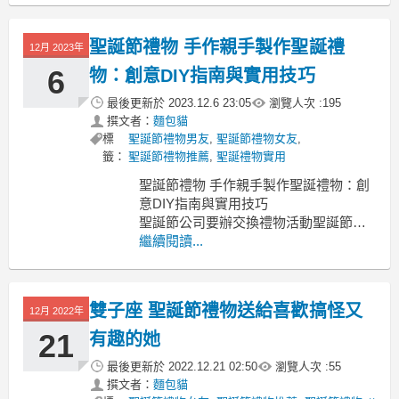
卡片範例 聖誕卡片內容範本 聖誕節快樂
英文 聖誕節祝福語英文 祝福卡片英文
聖誕節禮物 手作親手製作聖誕禮
12月 2023年
生日卡片英文 英文卡片開頭
她比較喜歡獨一無二的東西聖誕
6
物：創意DIY指南與實用技巧
最後更新於
2023.12.6 23:05
瀏覽人次 :
195
撰文者：
麵包貓
標
聖誕節禮物男友
,
聖誕節禮物女友
,
籤：
聖誕節禮物推薦
,
聖誕禮物實用
聖誕節禮物 手作親手製作聖誕禮物：創
意DIY指南與實用技巧
聖誕節公司要辦交換禮物活動聖誕節禮
物 手作
繼續閱讀...
聖誕節禮物 手作 手做禮物給女友 聖誕
節手作diy 聖誕節手作兒童 生日禮物手
作 聖誕節手作課程 簡單手作禮物
雙子座 聖誕節禮物送給喜歡搞怪又
12月 2022年
同事間都在討論要送什麼聖誕禮物才
好？聖誕節禮物 手作
21
有趣的她
而且還
最後更新於
2022.12.21 02:50
瀏覽人次 :
55
撰文者：
麵包貓