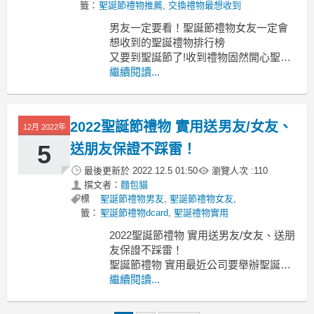
籤：
聖誕節禮物推薦
,
交換禮物最想收到
男友一定要看！聖誕節禮物女友一定會
想收到的聖誕禮物排行榜
又要到聖誕節了!收到禮物固然開心聖誕
節禮物女友
繼續閱讀...
聖誕節禮物女友 聖誕節禮物排行 聖誕節
禮物男友 女友聖誕禮物dcard 聖誕 節小
禮物推薦 聖誕禮物實用 交換禮物最想收
2022聖誕節禮物 實用送男友/女友、
12月 2022年
到 聖誕禮物推薦學生 交換禮物第一名
但自己親手準備禮物
5
送朋友保證不踩雷！
最後更新於
2022.12.5 01:50
瀏覽人次 :
110
撰文者：
麵包貓
標
聖誕節禮物男友
,
聖誕節禮物女友
,
籤：
聖誕節禮物dcard
,
聖誕禮物實用
2022聖誕節禮物 實用送男友/女友、送朋
友保證不踩雷！
聖誕節禮物 實用最近公司要舉辦聖誕節
交換禮物的活動
繼續閱讀...
聖誕節禮物 實用 聖誕節禮物排行 最實
用的交換禮物dcard 交換禮物第一名 交