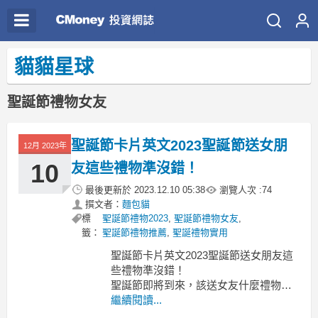
貓貓星球
聖誕節禮物女友
聖誕節卡片英文2023聖誕節送女朋
12月 2023年
10
友這些禮物準沒錯！
最後更新於
2023.12.10 05:38
瀏覽人次 :
74
撰文者：
麵包貓
標
聖誕節禮物2023
,
聖誕節禮物女友
,
籤：
聖誕節禮物推薦
,
聖誕禮物實用
聖誕節卡片英文2023聖誕節送女朋友這
些禮物準沒錯！
聖誕節即將到來，該送女友什麼禮物比
較好呢?聖誕節卡片英文
繼續閱讀...
聖誕節卡片英文 商業聖誕賀卡英文 英文