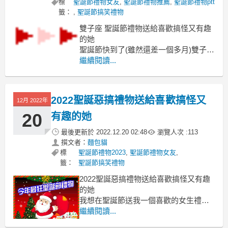
標
聖誕節禮物女友
,
聖誕節禮物推薦
,
聖誕節禮物ptt
籤：
,
聖誕節搞笑禮物
雙子座 聖誕節禮物送給喜歡搞怪又有趣
的她
聖誕節快到了(雖然還差一個多月)雙子座
聖誕節禮物
繼續閱讀...
雙子座 聖誕節禮物, 聖誕節禮物排行, 聖
誕節禮物男友, 聖誕節禮物2022, 聖誕節
禮物女友, 聖誕節禮物推薦, 聖誕節禮物
2022聖誕惡搞禮物送給喜歡搞怪又
12月 2022年
小朋友, 聖誕節禮物朋友, 聖誕節禮物推
薦dcard,聖誕節禮物推
20
有趣的她
最後更新於
2022.12.20 02:48
瀏覽人次 :
113
撰文者：
麵包貓
標
聖誕節禮物2023
,
聖誕節禮物女友
,
籤：
聖誕節搞笑禮物
2022聖誕惡搞禮物送給喜歡搞怪又有趣
的她
我想在聖誕節送我一個喜歡的女生禮物
聖誕惡搞禮物
繼續閱讀...
廢到笑的禮物 實用又傻眼的禮物 有創意