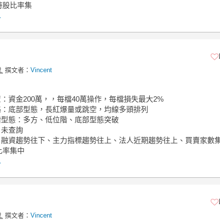
持股比率集
.
撰文者：
Vincent
置：資金200萬，，每檔40萬操作，每檔損失最大2%
策略：底部型態，長紅爆量或跳空，均線多頭排列
位階型態：多方、低位階、底部型態突破
：未查詢
面：融資趨勢往下、主力指標趨勢往上、法人近期趨勢往上、買賣家數
比率集中
.
撰文者：
Vincent