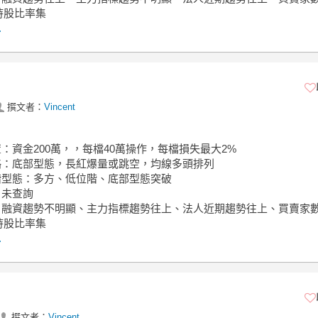
持股比率集
.
撰文者：
Vincent
置：資金200萬，，每檔40萬操作，每檔損失最大2%
策略：底部型態，長紅爆量或跳空，均線多頭排列
位階型態：多方、低位階、底部型態突破
：未查詢
面：融資趨勢不明顯、主力指標趨勢往上、法人近期趨勢往上、買賣家
持股比率集
.
撰文者：
Vincent