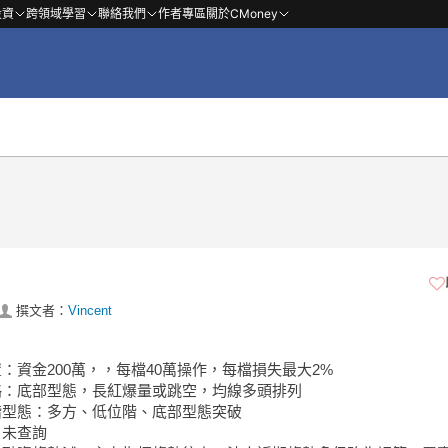
投資
跨領域學習
聯絡我們
作者專區
關於CMoney
撰文者：
Vincent
置：資金200萬，，每檔40萬操作，每檔損失最大2%
策略：底部型態，長紅爆量或跳空，均線多頭排列
位階型態：多方、低位階、底部型態突破
：未查詢