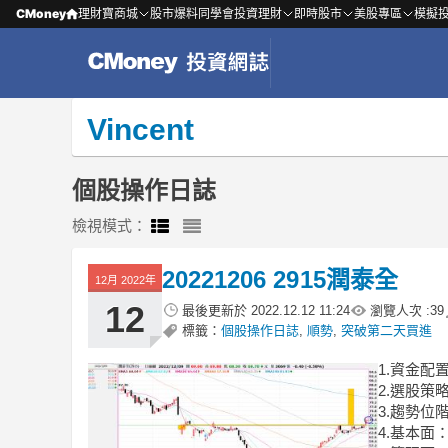
CMoney
理財寶商城
股市爆料同學會
投資理財
即時股市
美股專區
模擬
Vincent
個股操作日誌
檢視模式：
20221206 2915潤泰全
12月 2022年
12
最後更新於
2022.12.12 11:24
瀏覽人次 :
39
標籤：
個股操作日誌
,
順勢
,
突破第二天買進
1.資金配
2.選股
3.趨勢
4.基本面