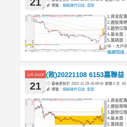
21
標籤：
個股操作日誌
,
型態
1.資金配
2.選股
3.趨勢
4.基本面
5.籌碼
中、大戶
繼續閱讀..
(敗)20221108 6153嘉聯益
11月 2022年
21
最後更新於
2022.11.29 16:05
瀏覽人次 :
43
標籤：
個股操作日誌
,
型態
1.資金配
2.選股
3.趨勢
4.基本面
5.籌碼