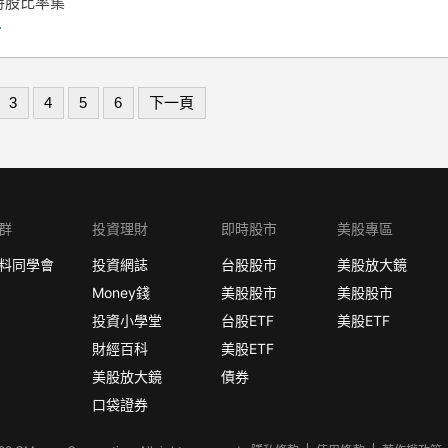
持股比率集
.
3
4
5
6
下一頁
群
投資理財
即時股市
美股專區
料同學會
投資網誌
台股股市
美股放大鏡
Money錢
美股股市
美股股市
投資小學堂
台股ETF
美股ETF
財經百科
美股ETF
美股放大鏡
債券
口袋證券