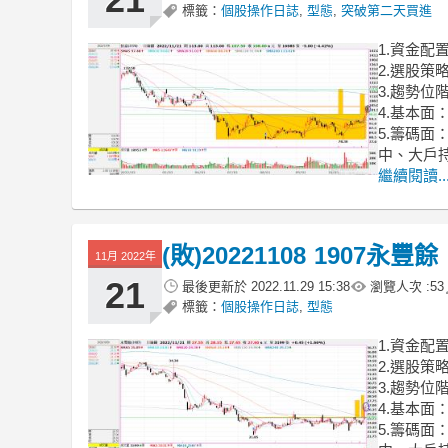
標籤：
個股操作日誌
,
型態
,
突破第二天買進
1.資金配
2.選股
3.趨勢
4.基本面
5.籌碼
中、大戶
繼續閱讀..
(敗)20221108 1907永豐餘
11月 2022年
21
最後更新於
2022.11.29 15:38
瀏覽人次 :
53
標籤：
個股操作日誌
,
型態
1.資金配
2.選股
3.趨勢
4.基本面
5.籌碼