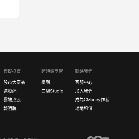
模擬投資
跨領域學習
聯絡我們
股市大富翁
學到
客服中心
選股網
口袋Studio
加入我們
雲端控股
成為CMoney作者
報明牌
場地租借