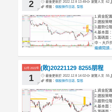
2
最後更新於
2022.12.8 13:49
瀏覽人次 :
62
標籤：
個股操作日誌
,
型態
1.資金配
2.選股
3.趨勢
4.基本面
5.籌碼
中、大戶
繼續閱讀..
(敗)20221129 8255朋程
12月 2022年
1
最後更新於
2022.12.8 14:02
瀏覽人次 :
55
標籤：
個股操作日誌
,
型態
1.資金配
2.選股
3.趨勢
4.基本面
5.籌碼