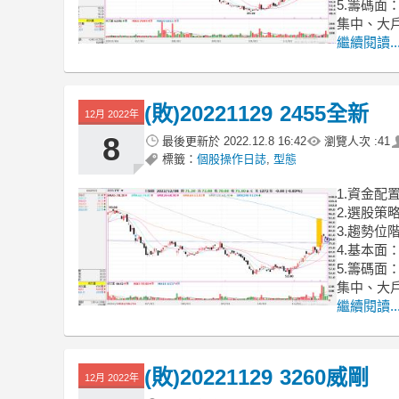
5.籌碼
集中、大
繼續閱讀..
(敗)20221129 2455全新
12月 2022年
8
最後更新於
2022.12.8 16:42
瀏覽人次 :
41
標籤：
個股操作日誌
,
型態
1.資金配
2.選股
3.趨勢
4.基本面
5.籌碼
集中、大
繼續閱讀..
(敗)20221129 3260威剛
12月 2022年