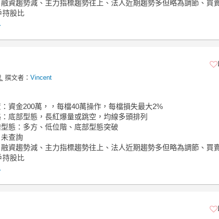
面：融資趨勢減、主力指標趨勢往上、法人近期趨勢多但略為調節、買
戶持股比
.
撰文者：
Vincent
置：資金200萬，，每檔40萬操作，每檔損失最大2%
策略：底部型態，長紅爆量或跳空，均線多頭排列
位階型態：多方、低位階、底部型態突破
：未查詢
面：融資趨勢減、主力指標趨勢往上、法人近期趨勢多但略為調節、買
戶持股比
.