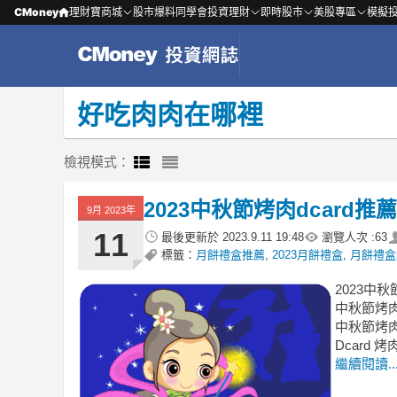
CMoney
理財寶商城
股市爆料同學會
投資理財
即時股市
美股專區
模擬
好吃肉肉在哪裡
檢視模式：
2023中秋節烤肉dcard
9月 2023年
11
最後更新於
2023.9.11 19:48
瀏覽人次 :
63
標籤：
月餅禮盒推薦
,
2023月餅禮盒
,
月餅禮盒p
2023中
中秋節烤肉
中秋節烤肉d
Dcard 
繼續閱讀..