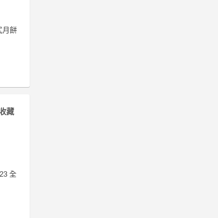
港式月餅
收藏
23 全