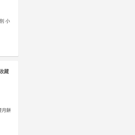
別 小
收藏
不要月餅