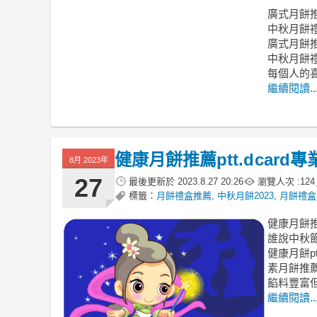
廣式月餅推
中秋月餅
廣式月餅推薦
中秋月餅禮
每個人的
繼續閱讀..
健康月餅推薦ptt.dcar
8月 2023年
27
最後更新於
2023.8.27 20:26
瀏覽人次 :
124
標籤：
月餅禮盒推薦
,
中秋月餅2023
,
月餅禮盒p
健康月餅推
誰說中秋
健康月餅pt
素月餅推薦
餡料豐富
繼續閱讀..