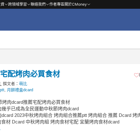
投資
跨領域學習
聯絡我們
作者專區
關於CMoney
推薦宅配烤肉必買食材
撰文者：
萌比
tt
,
月餅禮盒dcard
秋節烤肉dcard推薦宅配烤肉必買食材
幾乎已成為全民運動中秋節烤肉dcard
card 2023中秋烤肉組合 烤肉組合推薦ptt 烤肉組合 推薦 Dcard 烤
烤肉食材 Dcard 中秋烤肉組 烤肉食材宅配 宜蘭烤肉食材dcard
.