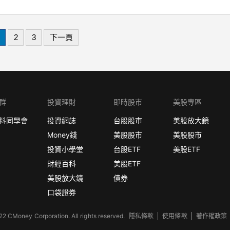
2
3
下一頁
群
投資理財
即時股市
美股專區
料同學會
投資網誌
台股股市
美股放大鏡
Money錢
美股股市
美股股市
投資小學堂
台股ETF
美股ETF
財經百科
美股ETF
美股放大鏡
債券
口袋證券
2 CMoney Corporation. All rights reserved.
隱私條款
使用條款
著作權政策