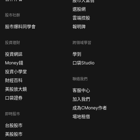
股市大富翁
選股網
股市社群
雲端控股
股市爆料同學會
報明牌
投資理財
跨領域學習
投資網誌
學到
Money錢
口袋Studio
投資小學堂
聯絡我們
財經百科
美股放大鏡
客服中心
口袋證券
加入我們
成為CMoney作者
即時股市
場地租借
台股股市
美股股市