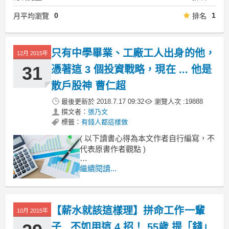
0
1
月平均瀏覽
排名
只有中學畢業、工廠工人出身的他，
12月 2015年
31
憑著這 3 個投資戰略，現在 ... 他是
散戶股神 曹仁超
最後更新於
2018.7.17 09:32
瀏覽人次 :
19888
撰文者：
張乃文
標籤：
有錢人都這樣做
( 以下讀書心得為本文作者自行編寫，不
代表原書作者觀點 )
萬丈高樓平地起，英雄不怕出身低
繼續閱讀...
曹仁超，香港《信報》專欄《投資者日
記》作者，
生於 1947 年，
【薪水就該這樣理】拼命工作一輩
出生貧寒，也只有中學畢業的學歷，
10月 2015年
子...不如用這 4 招！ 55歲 提「錢」