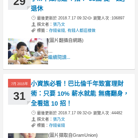
29
退休
最後更新於
2018.7.17 09:32
瀏覽人次 :
106897
撰文者：
張乃文
標籤：
存錢省錢
,
有錢人都這樣做
(圖片翻攝自網路)
工作好累
繼續閱讀...
真想趕快存到錢就退休 ...
覺得工作很辛苦
小資族必看！巴比倫千年致富理財
7月 2015年
31
術：只要 10% 薪水就能 無痛翻身，
全看這 10 招！
最後更新於
2018.7.17 09:32
瀏覽人次 :
44482
撰文者：
張乃文
標籤：
存錢省錢
(圖片擷取自GramUnion)