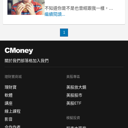
不知道你是不是也曾經跟我一樣，
試了各種方法，薪水還是右手進、左手
繼續閱讀...
出？
薪水只有一點點，
卻夢想著有一天能開著跑車，
1
關於我們
部落格
加入我們
理財寶商城
美股專區
理財寶
美股放大鏡
軟體
美股股市
講座
美股ETF
線上課程
模擬投資
影音
合作作者