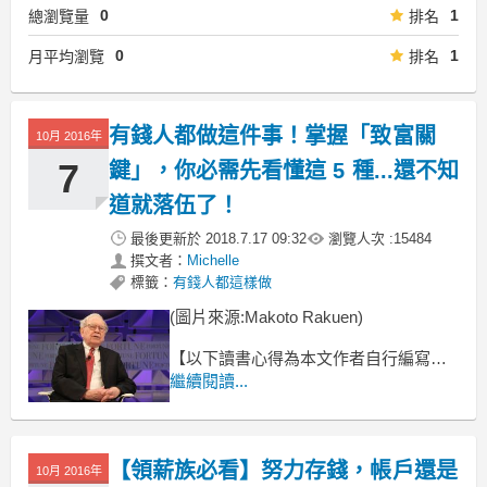
0
1
總瀏覽量
排名
0
1
月平均瀏覽
排名
有錢人都做這件事！掌握「致富關
10月 2016年
7
鍵」，你必需先看懂這 5 種...還不知
道就落伍了！
最後更新於
2018.7.17 09:32
瀏覽人次 :
15484
撰文者：
Michelle
標籤：
有錢人都這樣做
(圖片來源:Makoto Rakuen)
【以下讀書心得為本文作者自行編寫，
不代表原書作者觀點】
繼續閱讀...
巴菲特：看書是人生中最划算的投資！
你有閱讀理財書籍的習慣嗎？
【領薪族必看】努力存錢，帳戶還是
10月 2016年