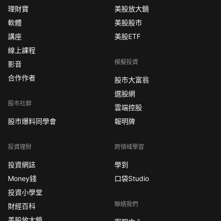
理財寶
美股放大鏡
軟體
美股股市
講座
美股ETF
線上課程
模擬投資
影音
合作作者
股市大富翁
選股網
股市社群
雲端控股
股市爆料同學會
報明牌
投資理財
跨領域學習
投資網誌
學到
Money錢
口袋Studio
投資小學堂
聯絡我們
財經百科
美股放大鏡