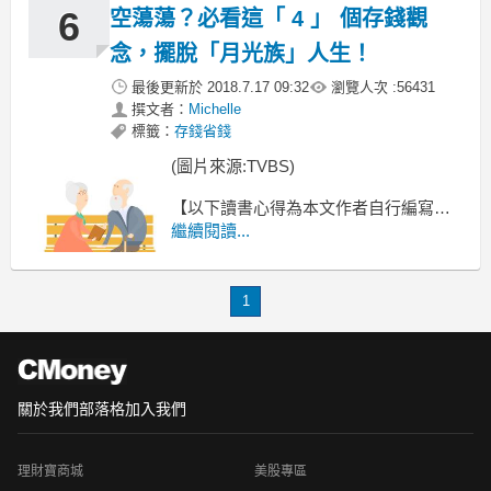
6
空蕩蕩？必看這「 4 」 個存錢觀
念，擺脫「月光族」人生！
最後更新於
2018.7.17 09:32
瀏覽人次 :
56431
撰文者：
Michelle
標籤：
存錢省錢
(圖片來源:TVBS)
【以下讀書心得為本文作者自行編寫，
不代表原書作者觀點】
繼續閱讀...
有錢人跟你想的不一樣
想變有錢，先改變自己吧！
1
關於我們
部落格
加入我們
理財寶商城
美股專區