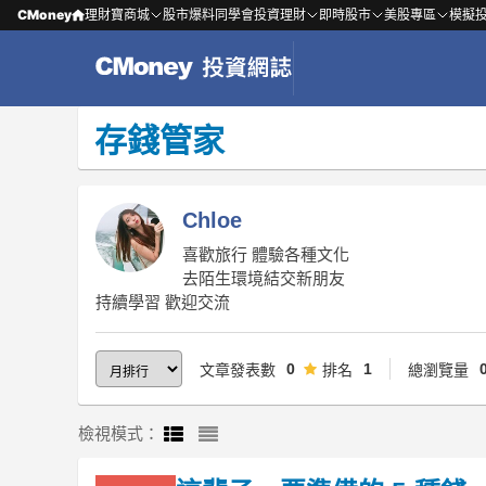
CMoney
理財寶商城
股市爆料同學會
投資理財
即時股市
美股專區
模擬
存錢管家
Chloe
喜歡旅行 體驗各種文化
去陌生環境結交新朋友
持續學習 歡迎交流
0
1
文章發表數
排名
總瀏覽量
檢視模式：