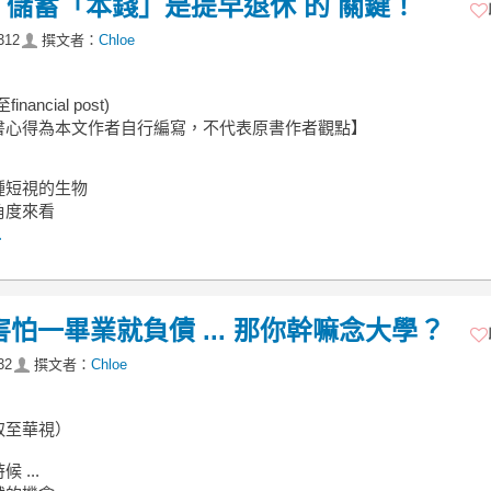
，儲蓄「本錢」是提早退休 的 關鍵！
312
撰文者：
Chloe
nancial post)
書心得為本文作者自行編寫，不代表原書作者觀點】
種短視的生物
角度來看
.
怕一畢業就負債 ... 那你幹嘛念大學？
32
撰文者：
Chloe
取至華視）
 ...