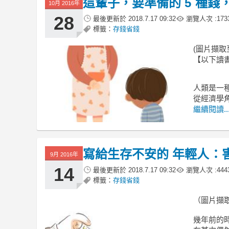
這輩子，要準備的 5 種錢
10月 2016年
28
最後更新於
2018.7.17 09:32
瀏覽人次 :
173
標籤：
存錢省錢
(圖片擷取至fi
【以下讀
人類是一
從經濟學
繼續閱讀..
寫給生存不安的 年輕人：害
9月 2016年
14
最後更新於
2018.7.17 09:32
瀏覽人次 :
444
標籤：
存錢省錢
（圖片擷
幾年前的時候