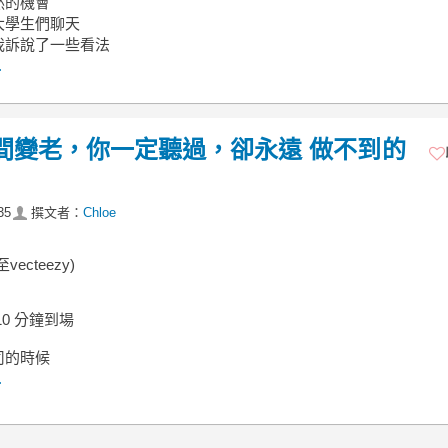
然的機會
大學生們聊天
我訴說了一些看法
.
靠時間變老，你一定聽過，卻永遠 做不到的
35
撰文者：
Chloe
ecteezy)
10 分鐘到場
司的時候
.