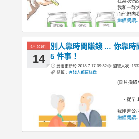
在某次偶
我和一群
而他們向
繼續閱讀..
別人靠時間賺錢 ... 你
9月 2016年
5 件事！
14
最後更新於
2018.7.17 09:32
瀏覽人次 :
153
標籤：
有錢人都這樣做
(圖片擷取至v
一、提早 
我剛進公
繼續閱讀..