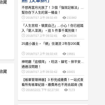
熱門文章排行
收藏
不想再當月光族了！３個「強效記帳法」...
幫你存下人生的第一桶金！
2018/7/17 上午 09:32:45
231982
「人生苦短，犒賞自己」...小心！你已經踏
入「窮人深淵」，這 5 件事千萬別做！
2018/7/17 上午 09:32:45
224034
25歲小護士，「網」住潮流 2年存200萬
2018/7/17 上午 09:32:43
19681
神明廳「這樣拜」，旺店、鎮宅、保平安...
通通沒問題！
收藏
2018/7/17 上午 09:32:42
16401
【帳單管理神器】3 秒完成繳費！一站式查
看所有帳單紀錄，繳費再也不用去超商 (限
時免費)
2018/12/21 下午 02:27:50
7173