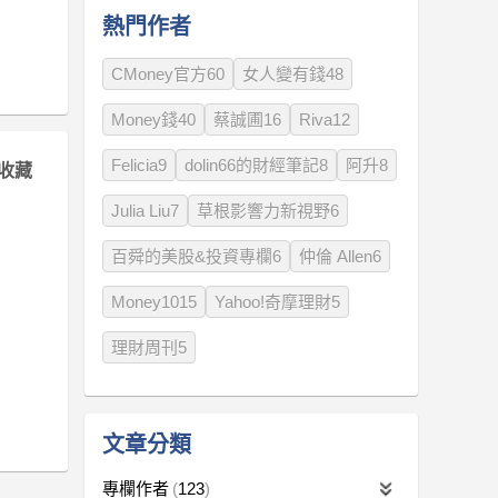
熱門作者
CMoney官方60
女人變有錢48
Money錢40
蔡誠圃16
Riva12
Felicia9
dolin66的財經筆記8
阿升8
收藏
Julia Liu7
草根影響力新視野6
百舜的美股&投資專欄6
仲倫 Allen6
Money1015
Yahoo!奇摩理財5
理財周刊5
文章分類
專欄作者
123