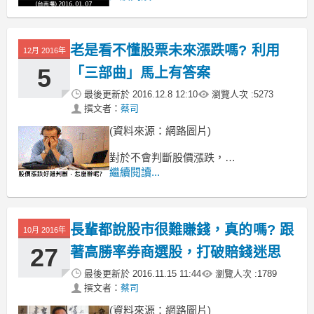
( 只開放 30 位名額，額滿即止 !! )
老是看不懂股票未來漲跌嗎? 利用
12月 2016年
5
「三部曲」馬上有答案
最後更新於
2016.12.8 12:10
瀏覽人次 :
5273
撰文者：
蔡司
(資料來源：網路圖片)
對於不會判斷股價漲跌，
是在股票交易中最危險的
繼續閱讀...
身邊有許多的朋友常常買了股票後，
對於這檔股票未來還會漲還是會跌，
長輩都說股市很難賺錢，真的嗎? 跟
10月 2016年
27
著高勝率券商選股，打破賠錢迷思
最後更新於
2016.11.15 11:44
瀏覽人次 :
1789
撰文者：
蔡司
(資料來源：網路圖片)