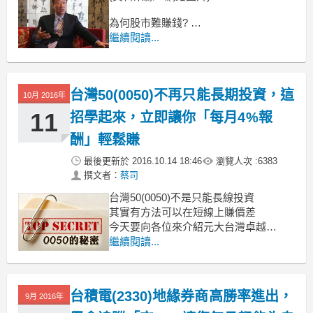
為何股市難賺錢?
平常我們身邊的長輩常告訴我們說，
繼續閱讀...
做股票很難賺錢，
不希望我們去接觸股票市場，
台灣50(0050)不再只能長期投資，這
10月 2016年
11
招學起來，立即讓你「每月4%報
酬」輕鬆賺
最後更新於
2016.10.14 18:46
瀏覽人次 :
6383
撰文者：
蔡司
台灣50(0050)不是只能長線投資
其實有方法可以在短線上賺價差
今天要向各位來介紹元大台灣卓越
50(0050)的ETF，以下簡稱台灣50，
繼續閱讀...
若是不懂ETF的朋友可參考：一分鐘搞
懂ETF！
台積電(2330)地緣券商高勝率進出，
相信只要是台股市場的投資人，都會有
9月 2016年
聽過這檔ETF，