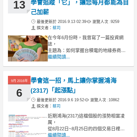
13
學會追蹤「它」，讓您每月都能為自
己加薪
最後更新於
2016.9.13 02:39
瀏覽人次 :
9259
撰文者：
蔡司
在今年6月份時，我曾寫了一篇投資網
誌，
主題為：如何掌握台積電的地緣券商，
穩定又好賺的手法大公開，
繼續閱讀...
若是還沒有看過的投資朋友，可以直接
點選主題名稱前往閱讀。
學會這一招，馬上讓你掌握鴻海
在網誌當中，有詳述如何找出台積電
9月 2016年
(2330)地緣券商的方法，
6
(2317)「起漲點」
而這家地緣券商近期又如法泡製，再度
最後更新於
2016.9.6 19:52
瀏覽人次 :
10862
賺了一筆。
撰文者：
蔡司
近期鴻海(2317)這檔個股的漲勢相當凌
厲，
從8月22日~8月25日的四個交易日裡，
一共上漲了4.1%，
繼續閱讀...