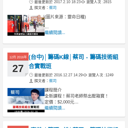
最後更新於
2017.2.10 18:23
瀏覽人次 :
2815
撰文者：
蔡司
(圖片來源：靈命日糧)
台股攻上9500點
繼續閱讀...
兩大飆股漲幅驚人
這波台股上攻的行情之中，
(台中)│籌碼K線│蔡司 - 籌碼技術組
12月 2016年
27
合實戰班
最後更新於
2016.12.27 14:29
瀏覽人次 :
1249
撰文者：
蔡司
課程簡介
全新課程！蔡司老師祭出壓箱寶！
定價：$2,000元
新課程優惠價：$1,299元
繼續閱讀...
( 只開放 60 位名額，額滿即止 !! )