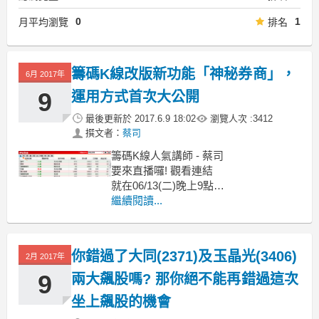
0
1
月平均瀏覽
排名
籌碼K線改版新功能「神秘券商」，
6月 2017年
9
運用方式首次大公開
最後更新於
2017.6.9 18:02
瀏覽人次 :
3412
撰文者：
蔡司
籌碼K線人氣講師 - 蔡司
要來直播囉! 觀看連結
就在06/13(二)晚上9點
籌碼K線新功能「神秘券商」怎麼用?
繼續閱讀...
一次直播教會您!
在上週六籌碼K線推出了全新功能『神秘
券商』，
你錯過了大同(2371)及玉晶光(3406)
2月 2017年
9
兩大飆股嗎? 那你絕不能再錯過這次
坐上飆股的機會