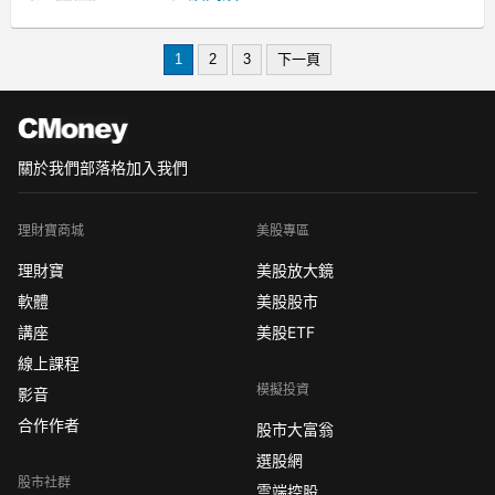
甚至成為各大新聞媒體大肆報導的對
象。
1
2
3
下一頁
資料來源：網路圖片
(http://www.google.com.tw，搜尋關鍵
字：鴻海)
關於我們
部落格
加入我們
理財寶商城
美股專區
理財寶
美股放大鏡
軟體
美股股市
講座
美股ETF
線上課程
模擬投資
影音
合作作者
股市大富翁
選股網
股市社群
雲端控股