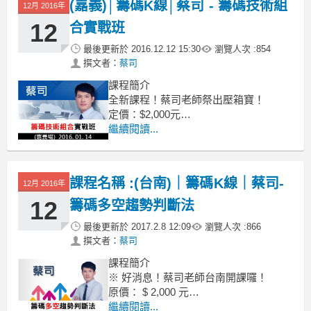
(嘉義)│籌碼K線│蔡司 - 籌碼技術組
12月 2016年
12
合實戰班
最後更新於
2016.12.12 15:30
瀏覽人次 :
854
撰文者：
蔡司
課程簡介
全新課程！蔡司老師祭出壓箱寶！
定價：$2,000元
新課程優惠價：$1,299元
繼續閱讀...
( 只開放 30 位名額，額滿即止 !! )
課程名稱 :(台南)｜籌碼K線｜蔡司-
12月 2016年
12
籌碼多空趨勢判斷法
最後更新於
2017.2.8 12:09
瀏覽人次 :
866
撰文者：
蔡司
課程簡介
※ 好消息！蔡司老師台南開課囉！
原價： $ 2,000 元
台南首場價：$1,299 元 !
繼續閱讀...