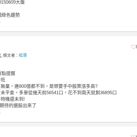
0150609大盤
現綠色趨勢
.
撰文者：
松哥
重點提醒
率低
舊無量，連800億都不到，是想要手中股票漲多高?
資未平倉，多單從幾天前56541口，花不到兩天就剩36895口
，時機還未到!
位期待的選股出來了
.