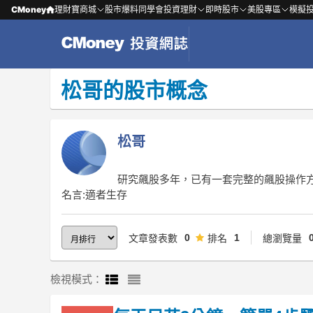
CMoney
理財寶商城
股市爆料同學會
投資理財
即時股市
美股專區
模擬
松哥的股市概念
松哥
研究飆股多年，已有一套完整的飆股操作
名言:適者生存
0
1
文章發表數
排名
總瀏覽量
檢視模式：