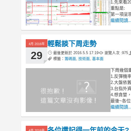
1.先來看2
重點是:
第一項呈
繼續閱讀..
輕鬆談下周走勢
4月 2016年
29
最後更新於
2016.5.5 17:19
瀏覽人次 :
975
標籤：
籌碼面
,
技術面
,
基本面
下周幾個
1.反彈機
2.大盤依
3.台指外
4.想貪婪
最後~各
繼續閱讀..
各位還記得一年前的今天?
4月 2016年