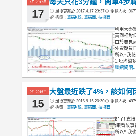
每天只花3分鐘，簡單4步驟
4月 2017年
17
最後更新於
2017.4.17 23:37
瀏覽人次 :
367
標籤：
籌碼K線
,
籌碼面
,
技術面
利用大盤
買到相對
由於要見到
外資期貨
所以~我
1.短均線
繼續閱讀..
大盤最近跌了4%，該如何因
9月 2016年
15
最後更新於
2016.9.15 20:30
瀏覽人次 :
497
標籤：
籌碼K線
,
籌碼面
,
技術面
好了! 直
(跟看故事
所以!! 