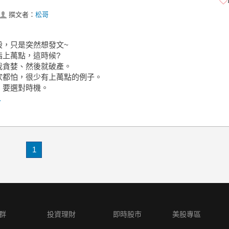
撰文者：
松哥
股，只是突然想發文~
指上萬點，這時候?
我貪婪、然後就破產。
家都怕，很少有上萬點的例子。
，要選對時機。
.
1
群
投資理財
即時股市
美股專區