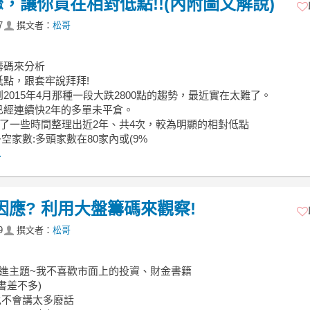
，讓你買在相對低點!!(內附圖文解說)
7
撰文者：
松哥
籌碼來分析
低點，跟套牢說拜拜!
2015年4月那種一段大跌2800點的趨勢，最近實在太難了。
已經連續快2年的多單未平倉。
花了一些時間整理出近2年、共4次，較為明顯的相對低點
多空家數:多頭家數在80家內或(9%
.
應? 利用大盤籌碼來觀察!
9
撰文者：
松哥
接進主題~我不喜歡市面上的投資、財金書籍
書差不多)
我也不會講太多廢話