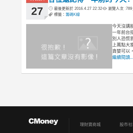
27
最後更新於
2016.4.27 22:32
瀏覽人次 :
789
標籤：
籌碼K線
今天沒講
一年前台
別人恐慌
上萬點大
貪婪可以
繼續閱讀..
理財寶商城
股市社