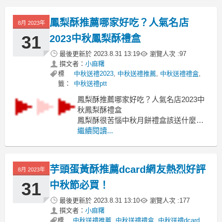
推薦dcard, 台灣鳳梨酥推薦, 金鑽鳳梨酥
推薦, 鳳梨酥價格, 鳳梨酥名店, 鳳梨酥推
鳳梨酥推薦哪家好吃？人氣名店
8月 2023年
薦台北, 鳳梨酥禮盒, 鳳梨酥網購, 鳳梨酥
月餅
31
2023中秋鳳梨酥禮盒
最後更新於
2023.8.31 13:19
瀏覽人次 :
97
撰文者：
小麻糬
標
中秋送禮2023
,
中秋送禮推薦
,
中秋送禮禮盒
,
籤：
中秋送禮ptt
鳳梨酥推薦哪家好吃？人氣名店2023中
秋鳳梨酥禮盒
鳳梨酥很苦惱中秋月餅禮盒該送什麼比
較好嗎?
繼續閱讀...
鳳梨酥2023 鳳梨酥ptt, 鳳梨酥dcard, 鳳
梨酥食譜 鳳梨酥推薦 鳳梨酥價格 台灣
鳳梨酥 台灣鳳梨酥排名 鳳梨酥高雄 鳳
芋頭蛋黃酥推薦dcard網友熱烈好評
8月 2023年
梨酥台北
建議你可以送這間鳳梨酥給親朋好友當
31
中秋節必買！
中秋節伴手禮
最後更新於
2023.8.31 13:10
瀏覽人次 :
177
撰文者：
小麻糬
標
中秋送禮推薦
,
中秋送禮禮盒
,
中秋送禮dcard
,