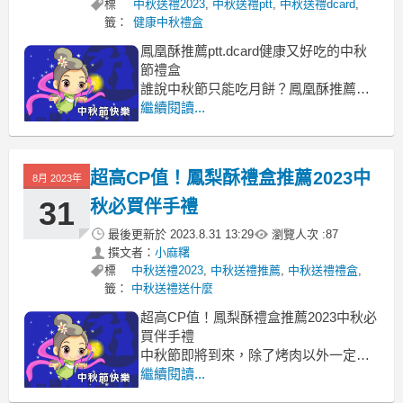
標
中秋送禮2023
,
中秋送禮ptt
,
中秋送禮dcard
,
籤：
健康中秋禮盒
鳳凰酥推薦ptt.dcard健康又好吃的中秋
節禮盒
誰說中秋節只能吃月餅？鳳凰酥推薦
鳳凰酥推薦2023, 鳳凰酥推薦dcard, 鳳凰
繼續閱讀...
酥推薦ptt, 台灣土鳳梨酥推薦, 金鑽鳳梨
酥推薦, 鳳梨酥價格, 鳳梨酥推薦台北, 台
中鳳凰酥推薦, 台中鳳梨酥推薦, 台北鳳
超高CP值！鳳梨酥禮盒推薦2023中
8月 2023年
凰酥
餡料豐富但是
31
秋必買伴手禮
最後更新於
2023.8.31 13:29
瀏覽人次 :
87
撰文者：
小麻糬
標
中秋送禮2023
,
中秋送禮推薦
,
中秋送禮禮盒
,
籤：
中秋送禮送什麼
超高CP值！鳳梨酥禮盒推薦2023中秋必
買伴手禮
中秋節即將到來，除了烤肉以外一定要
吃月餅鳳梨酥禮盒
繼續閱讀...
鳳梨酥推薦2023, 鳳梨酥推薦ptt, 鳳梨酥