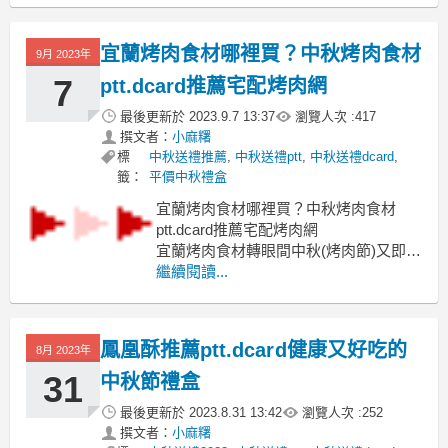
行榜 中秋禮盒推薦 平價中秋禮盒 飯店
中秋禮盒2023 質感中秋禮盒 中秋禮盒
宜蘭烤肉食材哪裡買？中秋烤肉食材
9月 2023年
dcard 最想收到的中秋禮盒 創意中秋禮
盒
7
ptt.dcard推薦宅配烤肉網
最後更新於
2023.9.7 13:37
瀏覽人次 :
417
撰文者：
小麻糬
標
中秋送禮推薦
,
中秋送禮ptt
,
中秋送禮dcard
,
籤：
平價中秋禮盒
宜蘭烤肉食材哪裡買？中秋烤肉食材
ptt.dcard推薦宅配烤肉網
宜蘭烤肉食材轉眼間中秋(烤肉節)又即將
來臨
繼續閱讀...
宜蘭烤肉食材2023 宜蘭烤肉食材哪裡買
宜蘭烤肉食材ptt 宜蘭烤肉食材dcard 宜
蘭烤肉網 宜蘭烤肉宅配 宜蘭烤肉宅配推
鳳凰酥推薦ptt.dcard健康又好吃的
8月 2023年
薦 羅東烤肉食材
宜蘭烤肉食材不論是到戶外賞月
31
中秋節禮盒
最後更新於
2023.8.31 13:42
瀏覽人次 :
252
撰文者：
小麻糬