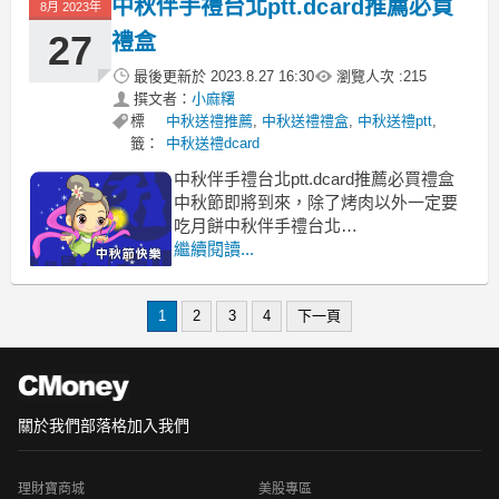
中秋伴手禮台北ptt.dcard推薦必買
8月 2023年
每個人的喜好都不一樣菠蘿蛋黃酥
有些人只吃傳統月餅菠蘿蛋黃酥
27
禮盒
最後更新於
2023.8.27 16:30
瀏覽人次 :
215
撰文者：
小麻糬
標
中秋送禮推薦
,
中秋送禮禮盒
,
中秋送禮ptt
,
籤：
中秋送禮dcard
中秋伴手禮台北ptt.dcard推薦必買禮盒
中秋節即將到來，除了烤肉以外一定要
吃月餅中秋伴手禮台北
中秋伴手禮台北 台北隱藏版伴手禮 不用
繼續閱讀...
冷藏的伴手禮台北 台北伴手禮第一名 只
有台北有的伴手禮 不用冷藏的伴手禮台
1
2
3
4
下一頁
北ptt 台北伴手禮dcard 台北伴手禮長輩
台北隱藏版伴手禮ptt
關於我們
部落格
加入我們
理財寶商城
美股專區