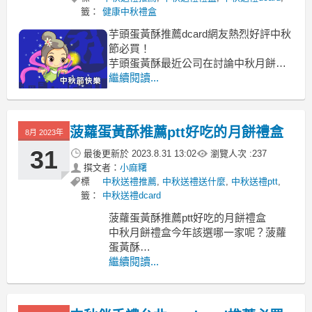
籤：
健康中秋禮盒
芋頭蛋黃酥推薦dcard網友熱烈好評中秋
節必買！
芋頭蛋黃酥最近公司在討論中秋月餅要
訂哪家了
繼續閱讀...
芋頭蛋黃酥2023 芋頭蛋黃酥推薦 芋頭蛋
黃酥做法 芋頭蛋黃酥台北 芋頭蛋黃酥台
中 芋頭蛋黃酥熱量 芋頭酥推薦dcard
菠蘿蛋黃酥推薦ptt好吃的月餅禮盒
8月 2023年
芋頭蛋黃酥有人吃過不錯的中秋月餅可
以推薦嗎?
31
最後更新於
2023.8.31 13:02
瀏覽人次 :
237
芋頭蛋黃酥希
撰文者：
小麻糬
標
中秋送禮推薦
,
中秋送禮送什麼
,
中秋送禮ptt
,
籤：
中秋送禮dcard
菠蘿蛋黃酥推薦ptt好吃的月餅禮盒
中秋月餅禮盒今年該選哪一家呢？菠蘿
蛋黃酥
菠蘿蛋黃酥ptt 菠蘿蛋黃酥推薦 菠蘿蛋黃
繼續閱讀...
酥台北 菠蘿蛋黃酥食譜 菠蘿蛋黃酥好吃
嗎 脆皮菠蘿蛋黃酥 菠蘿蛋黃酥價格 菠
蘿蛋黃酥高雄