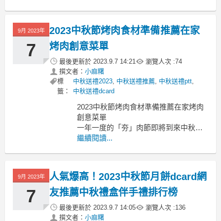
2023中秋節烤肉食材準備推薦在家
9月 2023年
7
烤肉創意菜單
最後更新於
2023.9.7 14:21
瀏覽人次 :
74
撰文者：
小麻糬
標
中秋送禮2023
,
中秋送禮推薦
,
中秋送禮ptt
,
籤：
中秋送禮dcard
2023中秋節烤肉食材準備推薦在家烤肉
創意菜單
一年一度的「夯」肉節即將到來中秋節
烤肉食材
繼續閱讀...
中秋節烤肉食材推薦 烤肉食材清單表 烤
肉要買什麼食材 烤肉創意菜單 烤肉食材
排行榜 烤肉必備食材ptt 烤肉食材宅配
人氣爆高！2023中秋節月餅dcard網
9月 2023年
家庭烤肉食材 烤肉食材推薦dcard 中秋
節烤肉食材網購 中秋節烤肉食材有哪
7
友推薦中秋禮盒伴手禮排行榜
最後更新於
2023.9.7 14:05
瀏覽人次 :
136
撰文者：
小麻糬