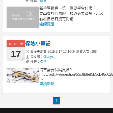
標籤：
投資
新手學投資，第一個要學會什麼？
要學會評估風險，擷取必要資訊，以及
看看自己有沒有閒錢
要學會理財與思考，多接收成功人士的
繼續閱讀...
建議及方向。
vai http://iask.tw/
保險小筆記
8月 2015年
17
最後更新於
2015.8.17 17:10
瀏覽人次 :
108
撰文者：
Gladys
標籤：
保險
汽車需要保颱風險?
http://iask.tw/question/55c8b8ef5b9cb48d62
保險對於生活的重要性?
繼續閱讀...
http://iask.tw/question/553165725b9cb4961
1