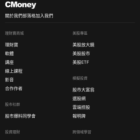
關於我們
部落格
加入我們
理財寶商城
美股專區
理財寶
美股放大鏡
軟體
美股股市
講座
美股ETF
線上課程
模擬投資
影音
合作作者
股市大富翁
選股網
股市社群
雲端控股
股市爆料同學會
報明牌
投資理財
跨領域學習