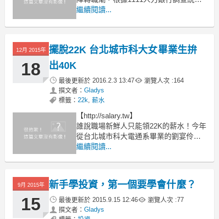
計，尋求更高薪資、追求個人興趣，與
繼續閱讀...
現職無法獲得成就感是轉職三大主因，
如何在年前掌握先機、贏得年後轉職絕
佳機會？讓職場達人何啟聖來告訴你！
擺脫22K 台北城市科大女畢業生拚
(賴品伃/台北報導)
12月 2015年
18
出40K
自省現況
最後更新於
2016.2.3 13:47
瀏覽人次 :
164
撰文者：
Gladys
標籤：
22k
,
薪水
【http://salary.tw】
誰說職場新鮮人只能領22K的薪水！今年
從台北城市科大電通系畢業的劉宴伶，
憑著在校期間積極表現爭取進入半導體
繼續閱讀...
公司穩懋實習，表現優異畢業後隨即被
延攬為正式員工，工作表現不俗，現已
擁有月薪40K。
新手學投資，第一個要學會什麼？
9月 2015年
劉宴伶高職時期讀幼保科，也曾在服務
業打工，但察覺到幼保老師
15
最後更新於
2015.9.15 12:46
瀏覽人次 :
77
撰文者：
Gladys