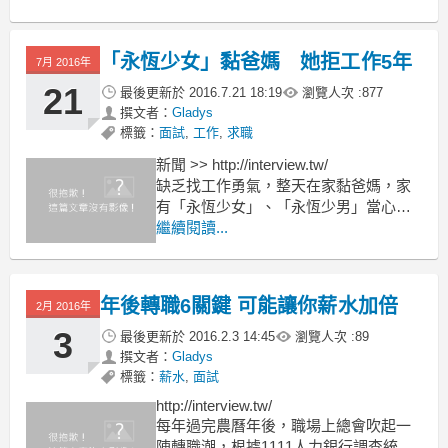
「永恆少女」黏爸媽 她拒工作5年
7月 2016年
21
最後更新於
2016.7.21 18:19
瀏覽人次 :
877
撰文者：
Gladys
標籤：
面試
,
工作
,
求職
新聞 >> http://interview.tw/
缺乏找工作勇氣，整天在家黏爸媽，家
有「永恆少女」、「永恆少男」當心是
病！國內精神科觀察，這類罹患「依賴
繼續閱讀...
型人格障礙」的年輕女性患者近來增加
約2成，甚至有30出頭的獨生女，沒工作
長達5年，一直以「準備公務員考試」為
年後轉職6關鍵 可能讓你薪水加倍
2月 2016年
由拒絕工作，精神科
3
最後更新於
2016.2.3 14:45
瀏覽人次 :
89
撰文者：
Gladys
標籤：
薪水
,
面試
http://interview.tw/
每年過完農曆年後，職場上總會吹起一
陣轉職潮，根據1111人力銀行調查統