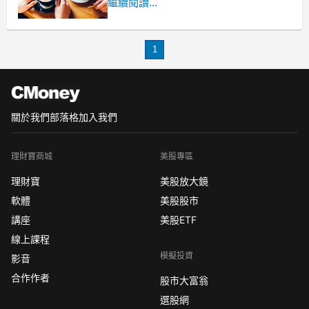
如果是大坪數
繼續閱讀...
總價5、6千萬的房子來看
現在買省下超過 500 萬了
1
關於我們
部落格
加入我們
理財寶商城
美股專區
理財寶
美股放大鏡
軟體
美股股市
講座
美股ETF
線上課程
模擬投資
影音
合作作者
股市大富翁
選股網