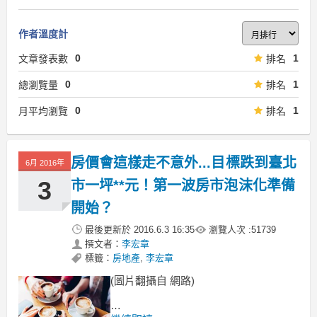
作者溫度計
0
1
文章發表數
排名
0
1
總瀏覽量
排名
0
1
月平均瀏覽
排名
房價會這樣走不意外...目標跌到臺北
6月 2016年
3
市一坪**元！第一波房市泡沫化準備
開始？
最後更新於
2016.6.3 16:35
瀏覽人次 :
51739
撰文者：
李宏章
標籤：
房地產
,
李宏章
(圖片翻攝自 網路)