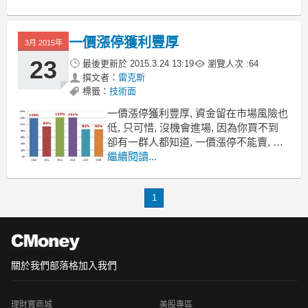
一價漲停獲利豐厚
3月 2015年
23
最後更新於
2015.3.24 13:19
瀏覽人次 :
64
撰文者：
雷克斯
標籤：
技術面
一價漲停獲利豐厚, 資金留在市場風險也
低, 只可惜, 沒機會進場, 因為你買不到
卻有一群人都知道, 一價漲停不能賣, 因
為 4 天時間, 有 73% 的勝率
繼續閱讀...
自 2010 年起, 這樣的操作手法可讓你投
資獲利近 400%
1
統計期間: 2010/1/1 ~ 2015/3/20 (已
關於我們
部落格
加入我們
理財寶商城
美股專區