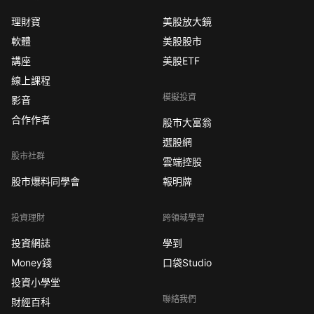
理財寶
美股放大鏡
軟體
美股股市
講座
美股ETF
線上課程
模擬投資
影音
合作作者
股市大富翁
選股網
股市社群
雲端控股
股市爆料同學會
報明牌
投資理財
跨領域學習
投資網誌
學到
Money錢
口袋Studio
投資小學堂
聯絡我們
財經百科