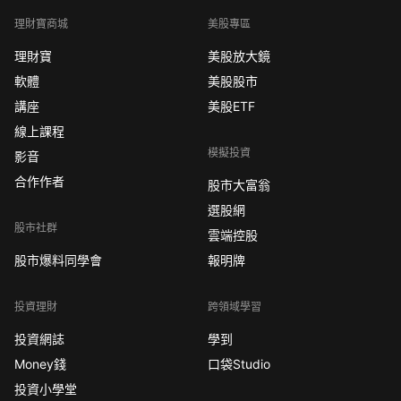
理財寶商城
美股專區
理財寶
美股放大鏡
軟體
美股股市
講座
美股ETF
線上課程
模擬投資
影音
合作作者
股市大富翁
選股網
股市社群
雲端控股
股市爆料同學會
報明牌
投資理財
跨領域學習
投資網誌
學到
Money錢
口袋Studio
投資小學堂