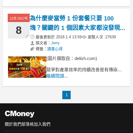
為什麼麥當勞 1 份套餐只要 100
12月 2017年
8
塊？關鍵的 1 個因素大家都沒發現...
最後更新於
2018.1.4 13:59
瀏覽人次 :
27639
撰文者：
Jerry
標籤：
讀書心得
(圖片擷取自：delish.com)
競爭對產業效率的持續改善是有傳染力
的，
繼續閱讀...
他會引導生產者消除浪費及降低成本，
並除去那些生產成本高的生產者，
而能在成本低的生產者手中集中生產。
1
關於我們
部落格
加入我們